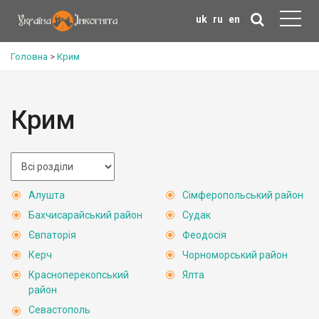
uk
ru
en
Головна
>
Крим
Крим
Алушта
Сімферопольський район
Бахчисарайський район
Судак
Євпаторія
Феодосія
Керч
Чорноморський район
Красноперекопський
Ялта
район
Севастополь