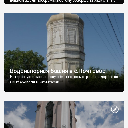
пешком вдоль побережья,поэтому совершали радиальные
вылазки из Оленевки.
Водонапорная башня в с.Почтовое
Интересную водонапорную башню посмотрели по дороге из
Симферополя в Бахчисарай.