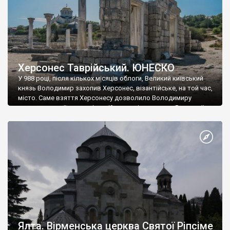
Херсонес Таврійський. ЮНЕСКО
У 988 році, після кількох місяців облоги, Великий київський
князь Володимир захопив Херсонес, візантійське, на той час,
місто. Саме взяття Херсонесу дозволило Володимиру
диктувати свої умови візантійському імператору Василю ІІ, та
одружитися з його дочкою Ганною. Цього ж року, в
Херсонесі Володимир-язичник, став Василем-християнином.
А потім було Хрещення Русі. На честь Херсонесу Таврійського
названо місто […]
Ялта. Вірменська церква Святої Ріпсіме