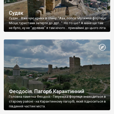
Судак
Судак... Вже чую крики в спину: "Ааа, попса! Муляжна фортеця!
Місце,туристами затерте до дір!..." Но то шо? А мене ще там
не було, ну не "дірявив" я там нічого... принаймні до цього літа.
Феодосія. Пагорб Карантинний
Головна памятка Феодосії - Генуезька фортеця знаходиться в
старому районі - на Карантинному пагорбі, який підноситься в
південній частині міста.