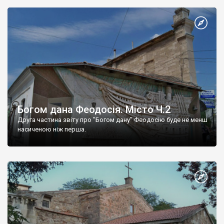
Богом дана Феодосія. Місто Ч.2
Друга частина звіту про "Богом дану" Феодосію буде не менш
насиченою ніж перша.