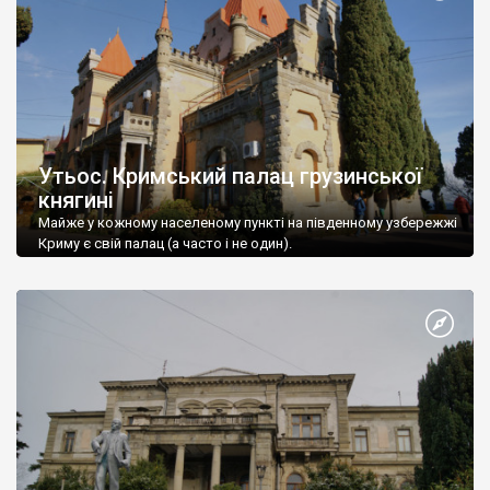
Утьос. Кримський палац грузинської
княгині
Майже у кожному населеному пункті на південному узбережжі
Криму є свій палац (а часто і не один).