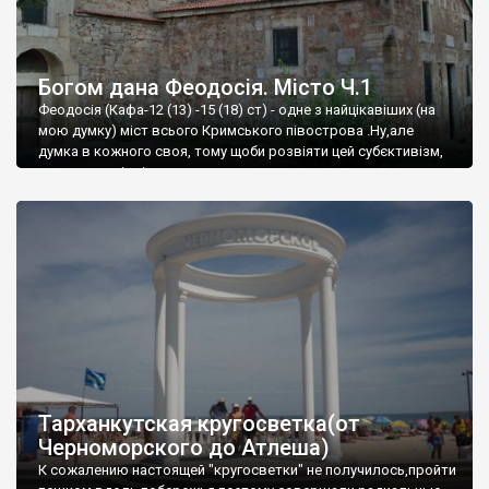
Богом дана Феодосія. Місто Ч.1
Феодосія (Кафа-12 (13) -15 (18) ст) - одне з найцікавіших (на
мою думку) міст всього Кримського півострова .Ну,але
думка в кожного своя, тому щоби розвіяти цей субєктивізм,
запрошую відвідати це
Тарханкутская кругосветка(от
Черноморского до Атлеша)
К сожалению настоящей "кругосветки" не получилось,пройти