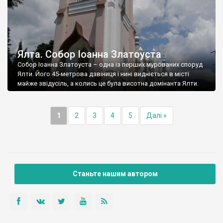
Ялта. Собор Іоанна Златоуста
Собор Іоанна Златоуста – одна із перших мурованих споруд
Ялти. Його 45-метрова дзвіниця і нині видніється в місті
майже звідусіль, а колись це була висотна домінанта Ялти.
1
2
3
4
5
Далі »
Станьте нашим автором