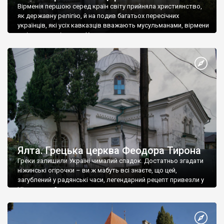
Вірменія першою серед країн світу прийняла християнство,
як державну релігію, й на подив багатьох пересічних
українців, які усіх кавказців вважають мусульманами, вірмени
є відданими вірянами Христа
Ялта. Грецька церква Феодора Тирона
Греки залишили Україні чималий спадок. Достатньо згадати
ніжинські огірочки – ви ж мабуть всі знаєте, що цей,
загублений у радянські часи, легендарний рецепт привезли у
Ніжин греки?