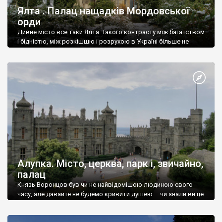
Ялта . Палац нащадків Мордовської
орди
Дивне місто все таки Ялта. Такого контрасту між багатством
і бідністю, між розкішшю і розрухою в Україні більше не
знайдеш.
Алупка. Місто, церква, парк і, звичайно,
палац
Князь Воронцов був чи не найвідомішою людиною свого
часу, але давайте не будемо кривити душею – чи знали ви це
прізвище до відвідин Алупки? Мабуть все таки ні.