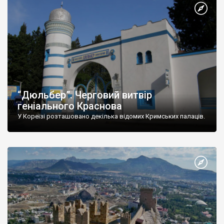
“Дюльбер”. Черговий витвір
геніального Краснова
У Кореїзі розташовано декілька відомих Кримських палаців.