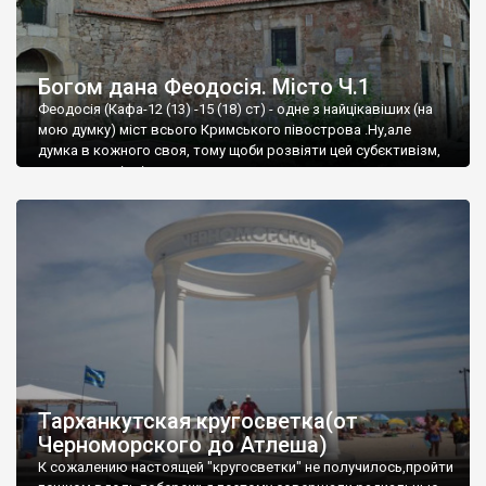
Богом дана Феодосія. Місто Ч.1
Феодосія (Кафа-12 (13) -15 (18) ст) - одне з найцікавіших (на
мою думку) міст всього Кримського півострова .Ну,але
думка в кожного своя, тому щоби розвіяти цей субєктивізм,
запрошую відвідати це
Тарханкутская кругосветка(от
Черноморского до Атлеша)
К сожалению настоящей "кругосветки" не получилось,пройти