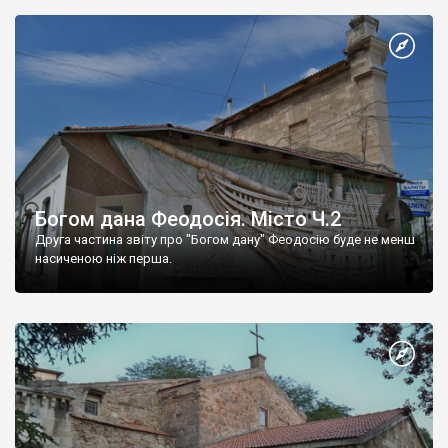
Богом дана Феодосія. Місто Ч.2
Друга частина звіту про "Богом дану" Феодосію буде не менш
насиченою ніж перша.