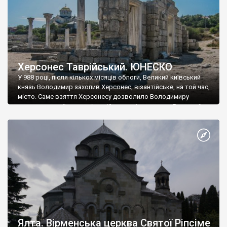
Херсонес Таврійський. ЮНЕСКО
У 988 році, після кількох місяців облоги, Великий київський
князь Володимир захопив Херсонес, візантійське, на той час,
місто. Саме взяття Херсонесу дозволило Володимиру
диктувати свої умови візантійському імператору Василю ІІ, та
одружитися з його дочкою Ганною. Цього ж року, в
Херсонесі Володимир-язичник, став Василем-християнином.
А потім було Хрещення Русі. На честь Херсонесу Таврійського
названо місто […]
Ялта. Вірменська церква Святої Ріпсіме