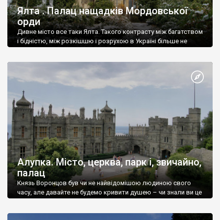
Ялта . Палац нащадків Мордовської
орди
Дивне місто все таки Ялта. Такого контрасту між багатством
і бідністю, між розкішшю і розрухою в Україні більше не
знайдеш.
Алупка. Місто, церква, парк і, звичайно,
палац
Князь Воронцов був чи не найвідомішою людиною свого
часу, але давайте не будемо кривити душею – чи знали ви це
прізвище до відвідин Алупки? Мабуть все таки ні.