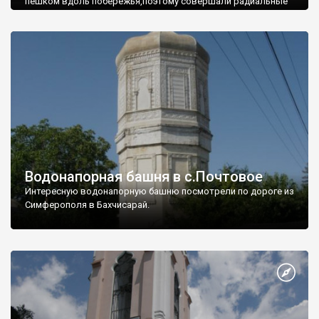
пешком вдоль побережья,поэтому совершали радиальные
вылазки из Оленевки.
Водонапорная башня в с.Почтовое
Интересную водонапорную башню посмотрели по дороге из
Симферополя в Бахчисарай.