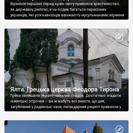
Вірменія першою серед країн світу прийняла християнство,
як державну релігію, й на подив багатьох пересічних
українців, які усіх кавказців вважають мусульманами, вірмени
є відданими вірянами Христа
Ялта. Грецька церква Феодора Тирона
Греки залишили Україні чималий спадок. Достатньо згадати
ніжинські огірочки – ви ж мабуть всі знаєте, що цей,
загублений у радянські часи, легендарний рецепт привезли у
Ніжин греки?