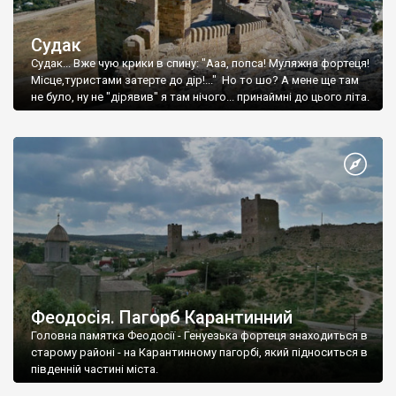
Судак
Судак... Вже чую крики в спину: "Ааа, попса! Муляжна фортеця!
Місце,туристами затерте до дір!..." Но то шо? А мене ще там
не було, ну не "дірявив" я там нічого... принаймні до цього літа.
Феодосія. Пагорб Карантинний
Головна памятка Феодосії - Генуезька фортеця знаходиться в
старому районі - на Карантинному пагорбі, який підноситься в
південній частині міста.