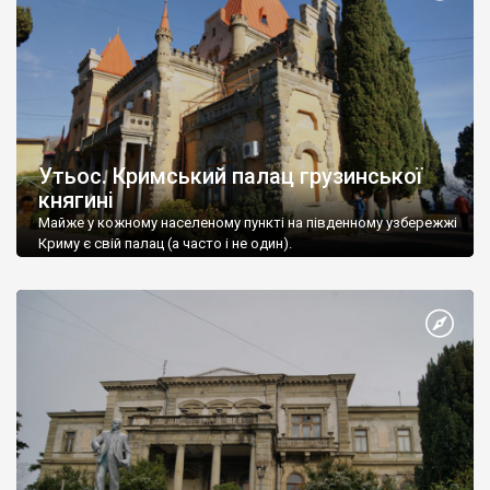
Утьос. Кримський палац грузинської
княгині
Майже у кожному населеному пункті на південному узбережжі
Криму є свій палац (а часто і не один).