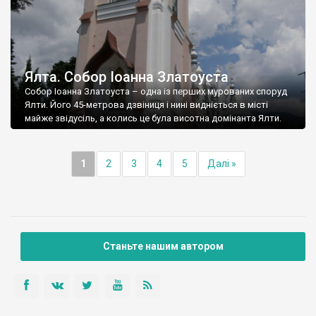
Ялта. Собор Іоанна Златоуста
Собор Іоанна Златоуста – одна із перших мурованих споруд
Ялти. Його 45-метрова дзвіниця і нині видніється в місті
майже звідусіль, а колись це була висотна домінанта Ялти.
1
2
3
4
5
Далі »
Станьте нашим автором