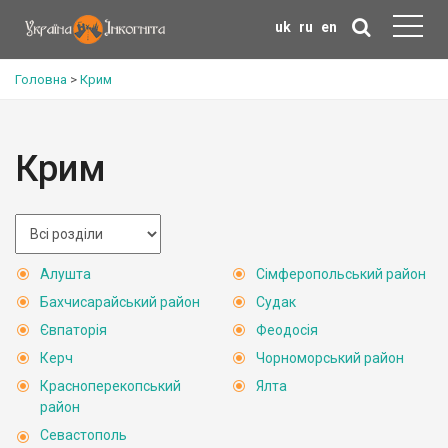
uk
ru
en
Головна
>
Крим
Крим
Алушта
Сімферопольський район
Бахчисарайський район
Судак
Євпаторія
Феодосія
Керч
Чорноморський район
Красноперекопський
Ялта
район
Севастополь