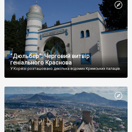
“Дюльбер”. Черговий витвір
геніального Краснова
У Кореїзі розташовано декілька відомих Кримських палаців.