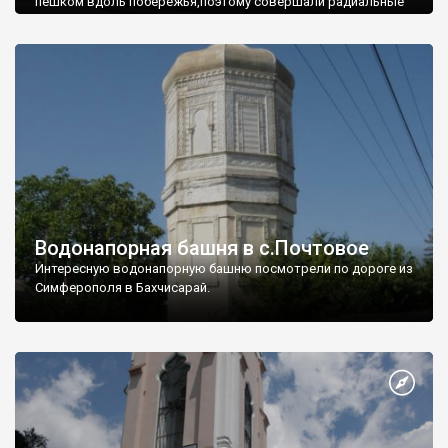
пешком вдоль побережья,поэтому совершали радиальные
вылазки из Оленевки.
Водонапорная башня в с.Почтовое
Интересную водонапорную башню посмотрели по дороге из
Симферополя в Бахчисарай.