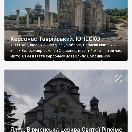
Херсонес Таврійський. ЮНЕСКО
У 988 році, після кількох місяців облоги, Великий київський
князь Володимир захопив Херсонес, візантійське, на той час,
місто. Саме взяття Херсонесу дозволило Володимиру
диктувати свої умови візантійському імператору Василю ІІ, та
одружитися з його дочкою Ганною. Цього ж року, в
Херсонесі Володимир-язичник, став Василем-християнином.
А потім було Хрещення Русі. На честь Херсонесу Таврійського
названо місто […]
Ялта. Вірменська церква Святої Ріпсіме