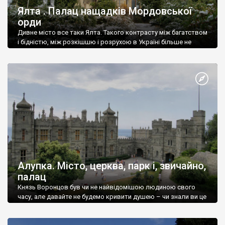
Ялта . Палац нащадків Мордовської
орди
Дивне місто все таки Ялта. Такого контрасту між багатством
і бідністю, між розкішшю і розрухою в Україні більше не
знайдеш.
Алупка. Місто, церква, парк і, звичайно,
палац
Князь Воронцов був чи не найвідомішою людиною свого
часу, але давайте не будемо кривити душею – чи знали ви це
прізвище до відвідин Алупки? Мабуть все таки ні.