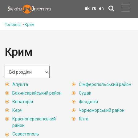
uk
ru
en
Головна
>
Крим
Крим
Алушта
Сімферопольський район
Бахчисарайський район
Судак
Євпаторія
Феодосія
Керч
Чорноморський район
Красноперекопський
Ялта
район
Севастополь