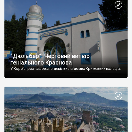
“Дюльбер”. Черговий витвір
геніального Краснова
У Кореїзі розташовано декілька відомих Кримських палаців.