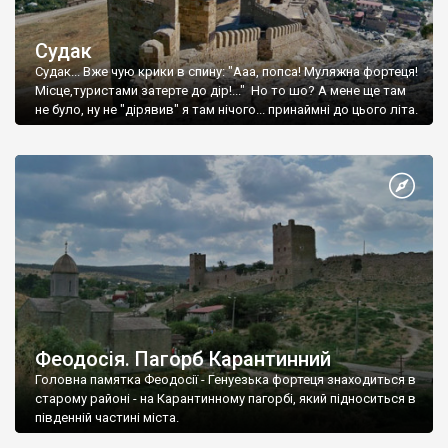
Судак
Судак... Вже чую крики в спину: "Ааа, попса! Муляжна фортеця!
Місце,туристами затерте до дір!..." Но то шо? А мене ще там
не було, ну не "дірявив" я там нічого... принаймні до цього літа.
Феодосія. Пагорб Карантинний
Головна памятка Феодосії - Генуезька фортеця знаходиться в
старому районі - на Карантинному пагорбі, який підноситься в
південній частині міста.