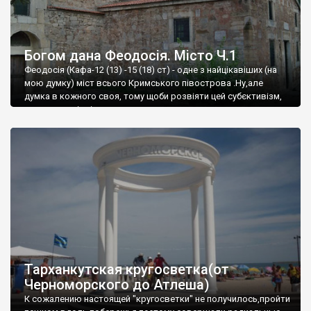
Богом дана Феодосія. Місто Ч.1
Феодосія (Кафа-12 (13) -15 (18) ст) - одне з найцікавіших (на
мою думку) міст всього Кримського півострова .Ну,але
думка в кожного своя, тому щоби розвіяти цей субєктивізм,
запрошую відвідати це
Тарханкутская кругосветка(от
Черноморского до Атлеша)
К сожалению настоящей "кругосветки" не получилось,пройти