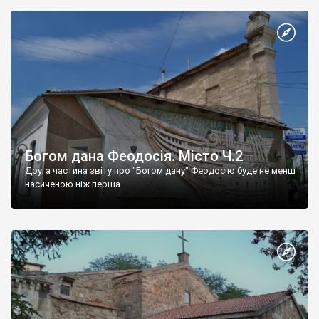
Богом дана Феодосія. Місто Ч.2
Друга частина звіту про "Богом дану" Феодосію буде не менш
насиченою ніж перша.