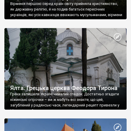
Вірменія першою серед країн світу прийняла християнство,
як державну релігію, й на подив багатьох пересічних
українців, які усіх кавказців вважають мусульманами, вірмени
є відданими вірянами Христа
Ялта. Грецька церква Феодора Тирона
Греки залишили Україні чималий спадок. Достатньо згадати
ніжинські огірочки – ви ж мабуть всі знаєте, що цей,
загублений у радянські часи, легендарний рецепт привезли у
Ніжин греки?