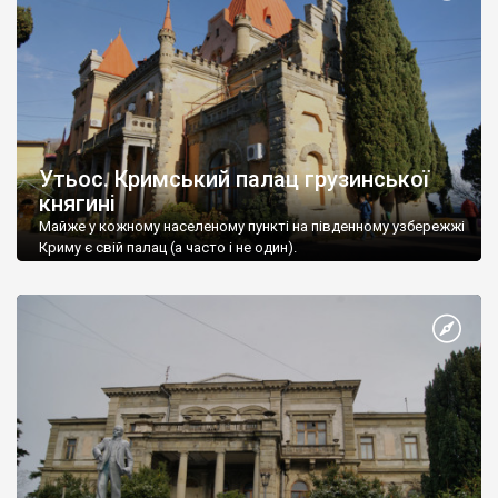
Утьос. Кримський палац грузинської
княгині
Майже у кожному населеному пункті на південному узбережжі
Криму є свій палац (а часто і не один).