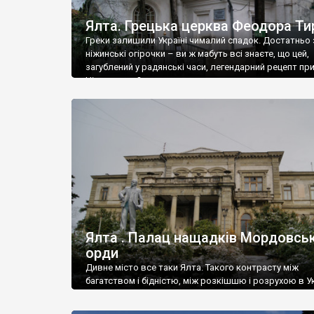
Ялта. Грецька церква Феодора Ти
Греки залишили Україні чималий спадок. Достатньо 
ніжинські огірочки – ви ж мабуть всі знаєте, що цей,
загублений у радянські часи, легендарний рецепт пр
Ніжин греки?
Ялта . Палац нащадків Мордовськ
орди
Дивне місто все таки Ялта. Такого контрасту між
багатством і бідністю, між розкішшю і розрухою в Ук
більше не знайдеш.