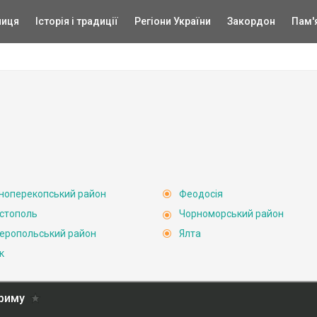
ниця
Історія і традиції
Регіони України
Закордон
Пам'
ноперекопський район
Феодосія
стополь
Чорноморський район
еропольський район
Ялта
к