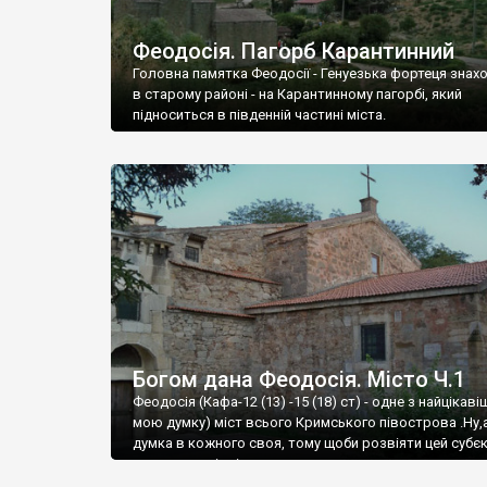
Феодосія. Пагорб Карантинний
Головна памятка Феодосії - Генуезька фортеця знах
в старому районі - на Карантинному пагорбі, який
підноситься в південній частині міста.
Богом дана Феодосія. Місто Ч.1
Феодосія (Кафа-12 (13) -15 (18) ст) - одне з найцікаві
мою думку) міст всього Кримського півострова .Ну,
думка в кожного своя, тому щоби розвіяти цей субєк
запрошую відвідати це