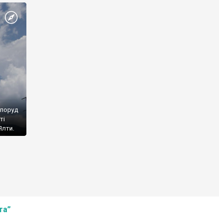
споруд
ті
Ялти.
та”