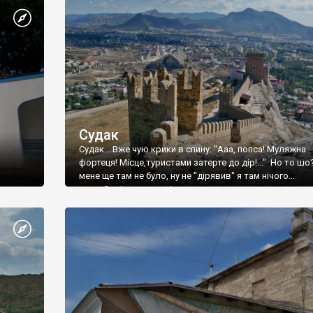
Судак
Судак... Вже чую крики в спину: "Ааа, попса! Муляжна
фортеця! Місце,туристами затерте до дір!..." Но то шо
мене ще там не було, ну не "дірявив" я там нічого...
принаймні до цього літа.