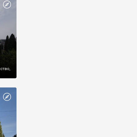
же
нство,