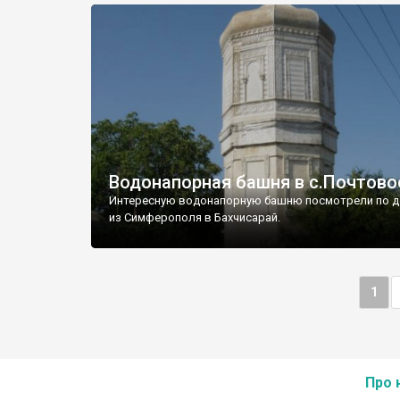
Водонапорная башня в с.Почтово
Интересную водонапорную башню посмотрели по д
из Симферополя в Бахчисарай.
1
Про 