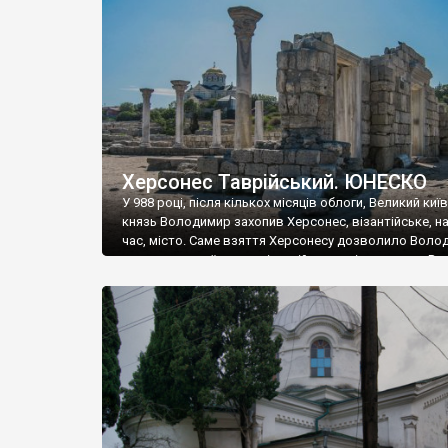
музею «Новгородський музей-заповідник» сотні арт
візантійської доби. Раритети викрадені з фондів об’
культурної спадщини ЮНЕСКО «Херсонеса Таврійсько
Офіційно – на виставку «Золото Візантії», але експер
влада в Україні вважають це лише […]
Херсонес Таврійський. ЮНЕСКО
У 988 році, після кількох місяців облоги, Великий киї
князь Володимир захопив Херсонес, візантійське, на
час, місто. Саме взяття Херсонесу дозволило Воло
диктувати свої умови візантійському імператору Вас
та одружитися з його дочкою Ганною. Цього ж року,
Херсонесі Володимир-язичник, став Василем-
християнином. А потім було Хрещення Русі. На честь
Херсонесу Таврійського названо місто […]