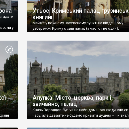
рона
Утьос. Кримський палац грузинськ
княгині
згадати
Майже у кожному населеному пункті на південному
ивезли у
узбережжі Криму є свій палац (а часто і не один).
ої
Алупка. Місто, церква, парк і,
звичайно, палац
Князь Воронцов був чи не найвідомішою людиною св
раїні
часу, але давайте не будемо кривити душею – чи знал
це прізвище до відвідин Алупки? Мабуть все таки ні.