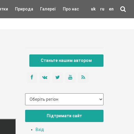
ятки
Природа
Галереї
Про нас
uk
ru
en
Станьте нашим автором
Підтримати сайт
Вхід