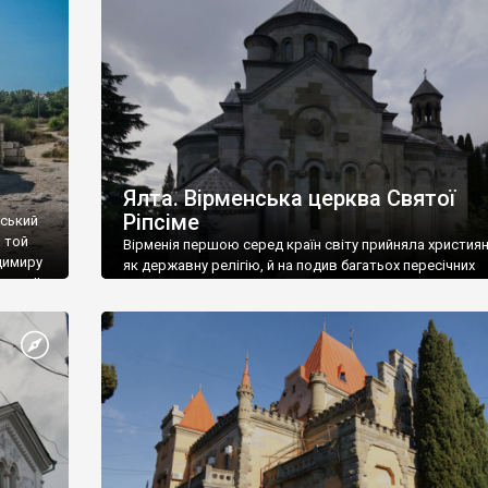
ефактів
називаються «повстяками» (postaki)…” “Вино. Крим
єкту
виробляє відмінне вино і його вдосталь: воно все ду
го».
легке біле і дуже […]
ти та
Ялта. Вірменська церква Святої
Ріпсіме
вський
 той
Вірменія першою серед країн світу прийняла христия
димиру
як державну релігію, й на подив багатьох пересічних
илю ІІ,
українців, які усіх кавказців вважають мусульманами,
 в
вірмени є відданими вірянами Христа