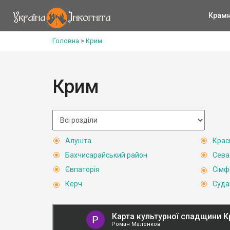
Крам
Головна
>
Крим
Крим
Алушта
Крас
Бахчисарайський район
Сева
Євпаторія
Сімф
Керч
Суда