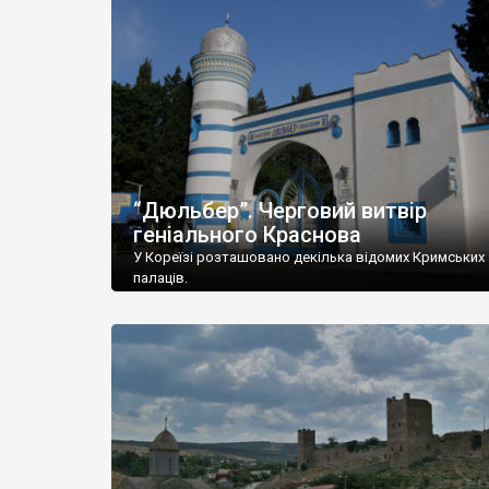
“Дюльбер”. Черговий витвір
геніального Краснова
У Кореїзі розташовано декілька відомих Кримських
палаців.