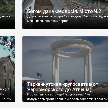
Богом дана Феодосія. Місто Ч.2
одиться
Друга частина звіту про "Богом дану" Феодосію буде 
менш насиченою ніж перша.
Тарханкутская кругосветка(от
Черноморского до Атлеша)
ших (на
але
К сожалению настоящей "кругосветки" не
тивізм,
получилось,пройти пешком вдоль побережья,поэтом
совершали радиальные вылазки из Оленевки.