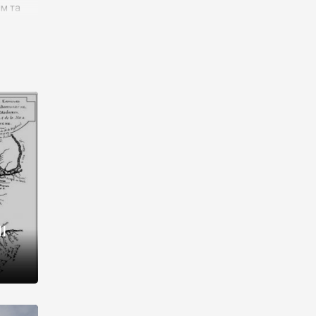
им та
ора і
є
го типу,
ей-
рний
ста:
 райони
від 2
I
і,
рукти,
 котрі