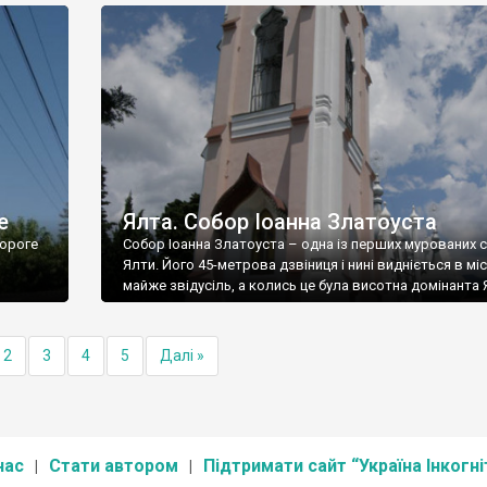
е
Ялта. Собор Іоанна Златоуста
ороге
Собор Іоанна Златоуста – одна із перших мурованих 
Ялти. Його 45-метрова дзвіниця і нині видніється в міс
майже звідусіль, а колись це була висотна домінанта 
2
3
4
5
Далі »
нас
Стати автором
Підтримати сайт “Україна Інкогні