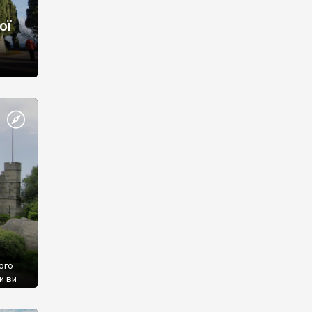
ої
ого
и ви