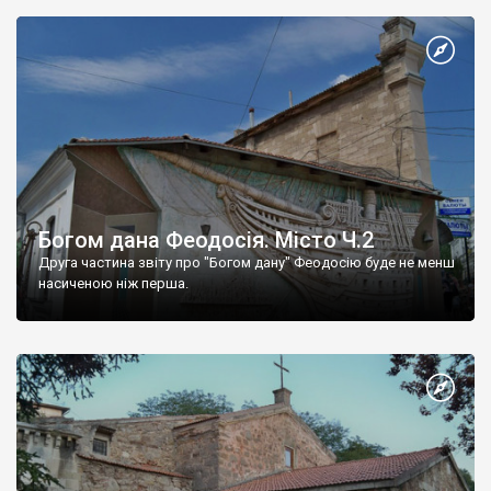
Богом дана Феодосія. Місто Ч.2
Друга частина звіту про "Богом дану" Феодосію буде не менш
насиченою ніж перша.