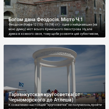
Богом дана Феодосія. Місто Ч.1
Феодосія (Кафа-12 (13) -15 (18) ст) - одне з найцікавіших (на
мою думку) міст всього Кримського півострова .Ну,але
думка в кожного своя, тому щоби розвіяти цей субєктивізм,
запрошую відвідати це
Тарханкутская кругосветка(от
Черноморского до Атлеша)
К сожалению настоящей "кругосветки" не получилось,пройти