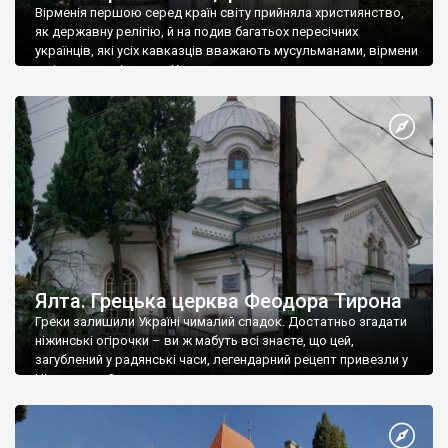
Вірменія першою серед країн світу прийняла християнство,
як державну релігію, й на подив багатьох пересічних
українців, які усіх кавказців вважають мусульманами, вірмени
є відданими вірянами Христа
Ялта. Грецька церква Феодора Тирона
Греки залишили Україні чималий спадок. Достатньо згадати
ніжинські огірочки – ви ж мабуть всі знаєте, що цей,
загублений у радянські часи, легендарний рецепт привезли у
Ніжин греки?