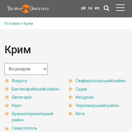
uk
ru
en
Головна
>
Крим
Крим
Алушта
Сімферопольський район
Бахчисарайський район
Судак
Євпаторія
Феодосія
Керч
Чорноморський район
Красноперекопський
Ялта
район
Севастополь