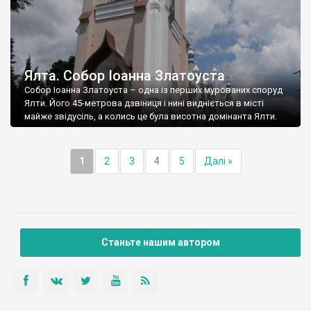
Ялта. Собор Іоанна Златоуста
Собор Іоанна Златоуста – одна із перших мурованих споруд
Ялти. Його 45-метрова дзвіниця і нині видніється в місті
майже звідусіль, а колись це була висотна домінанта Ялти.
1
2
3
4
5
Далі »
Станьте нашим автором