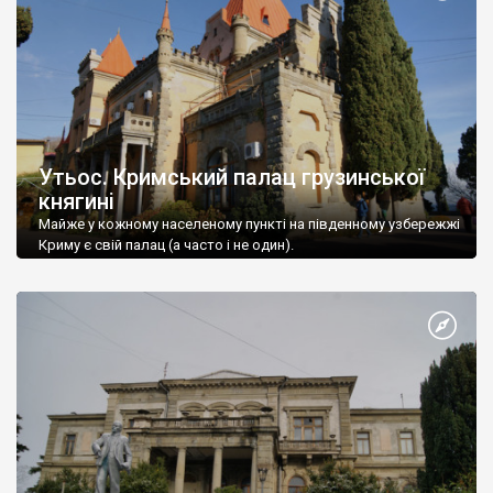
Утьос. Кримський палац грузинської
княгині
Майже у кожному населеному пункті на південному узбережжі
Криму є свій палац (а часто і не один).