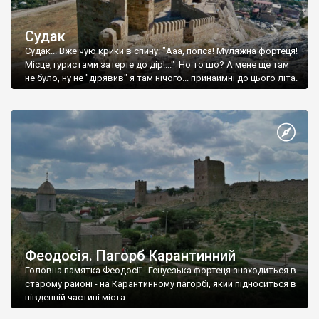
Судак
Судак... Вже чую крики в спину: "Ааа, попса! Муляжна фортеця!
Місце,туристами затерте до дір!..." Но то шо? А мене ще там
не було, ну не "дірявив" я там нічого... принаймні до цього літа.
Феодосія. Пагорб Карантинний
Головна памятка Феодосії - Генуезька фортеця знаходиться в
старому районі - на Карантинному пагорбі, який підноситься в
південній частині міста.