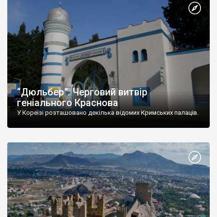
“Дюльбер”. Черговий витвір
геніального Краснова
У Кореїзі розташовано декілька відомих Кримських палаців.