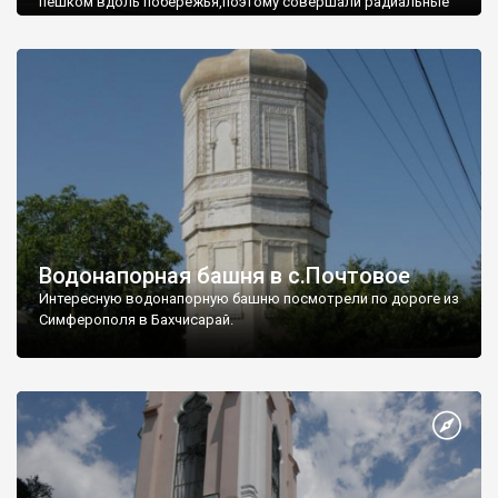
пешком вдоль побережья,поэтому совершали радиальные
вылазки из Оленевки.
Водонапорная башня в с.Почтовое
Интересную водонапорную башню посмотрели по дороге из
Симферополя в Бахчисарай.