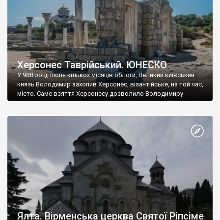
Херсонес Таврійський. ЮНЕСКО
У 988 році, після кількох місяців облоги, Великий київський
князь Володимир захопив Херсонес, візантійське, на той час,
місто. Саме взяття Херсонесу дозволило Володимиру
диктувати свої умови візантійському імператору Василю ІІ, та
одружитися з його дочкою Ганною. Цього ж року, в
Херсонесі Володимир-язичник, став Василем-християнином.
А потім було Хрещення Русі. На честь Херсонесу Таврійського
названо місто […]
Ялта. Вірменська церква Святої Ріпсіме