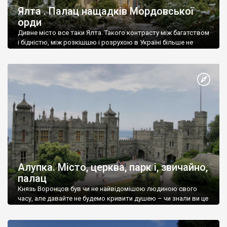
Ялта . Палац нащадків Мордовської
орди
Дивне місто все таки Ялта. Такого контрасту між багатством
і бідністю, між розкішшю і розрухою в Україні більше не
знайдеш.
Алупка. Місто, церква, парк і, звичайно,
палац
Князь Воронцов був чи не найвідомішою людиною свого
часу, але давайте не будемо кривити душею – чи знали ви це
прізвище до відвідин Алупки? Мабуть все таки ні.