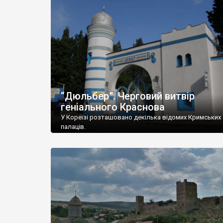
“Дюльбер”. Черговий витвір
геніального Краснова
У Кореїзі розташовано декілька відомих Кримських
палаців.