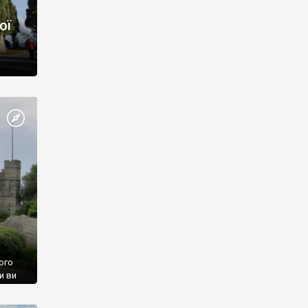
ої
ого
и ви