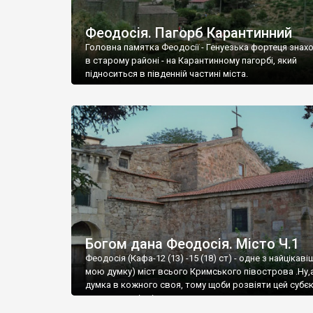
Феодосія. Пагорб Карантинний
Головна памятка Феодосії - Генуезька фортеця знах
в старому районі - на Карантинному пагорбі, який
підноситься в південній частині міста.
Богом дана Феодосія. Місто Ч.1
Феодосія (Кафа-12 (13) -15 (18) ст) - одне з найцікаві
мою думку) міст всього Кримського півострова .Ну,
думка в кожного своя, тому щоби розвіяти цей субєк
запрошую відвідати це