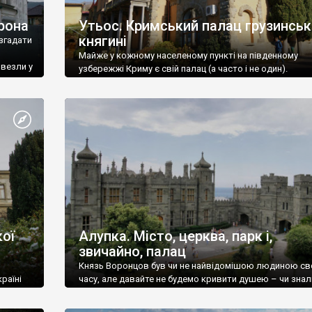
рона
Утьос. Кримський палац грузинськ
княгині
згадати
Майже у кожному населеному пункті на південному
ивезли у
узбережжі Криму є свій палац (а часто і не один).
ої
Алупка. Місто, церква, парк і,
звичайно, палац
Князь Воронцов був чи не найвідомішою людиною св
раїні
часу, але давайте не будемо кривити душею – чи знал
це прізвище до відвідин Алупки? Мабуть все таки ні.