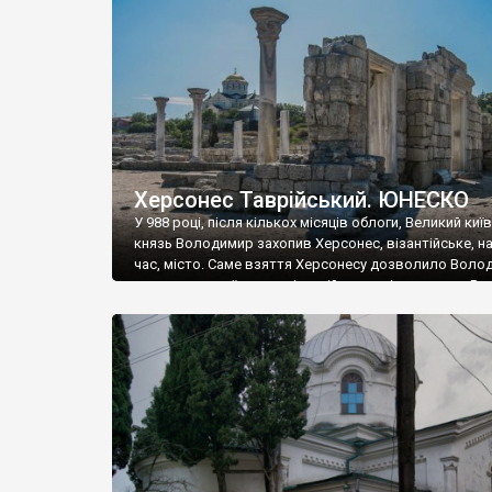
музею «Новгородський музей-заповідник» сотні арт
візантійської доби. Раритети викрадені з фондів об’
культурної спадщини ЮНЕСКО «Херсонеса Таврійсько
Офіційно – на виставку «Золото Візантії», але експер
влада в Україні вважають це лише […]
Херсонес Таврійський. ЮНЕСКО
У 988 році, після кількох місяців облоги, Великий киї
князь Володимир захопив Херсонес, візантійське, на
час, місто. Саме взяття Херсонесу дозволило Воло
диктувати свої умови візантійському імператору Вас
та одружитися з його дочкою Ганною. Цього ж року,
Херсонесі Володимир-язичник, став Василем-
християнином. А потім було Хрещення Русі. На честь
Херсонесу Таврійського названо місто […]