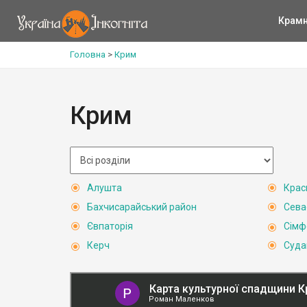
Крам
Головна
>
Крим
Крим
Алушта
Крас
Бахчисарайський район
Сева
Євпаторія
Сімф
Керч
Суда