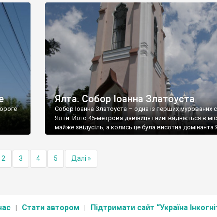
е
Ялта. Собор Іоанна Златоуста
ороге
Собор Іоанна Златоуста – одна із перших мурованих 
Ялти. Його 45-метрова дзвіниця і нині видніється в міс
майже звідусіль, а колись це була висотна домінанта 
2
3
4
5
Далі »
нас
Стати автором
Підтримати сайт “Україна Інкогні