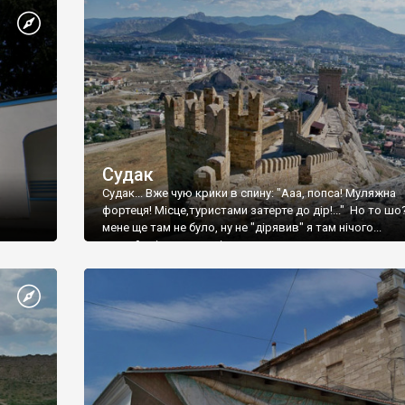
Судак
Судак... Вже чую крики в спину: "Ааа, попса! Муляжна
фортеця! Місце,туристами затерте до дір!..." Но то шо
мене ще там не було, ну не "дірявив" я там нічого...
принаймні до цього літа.