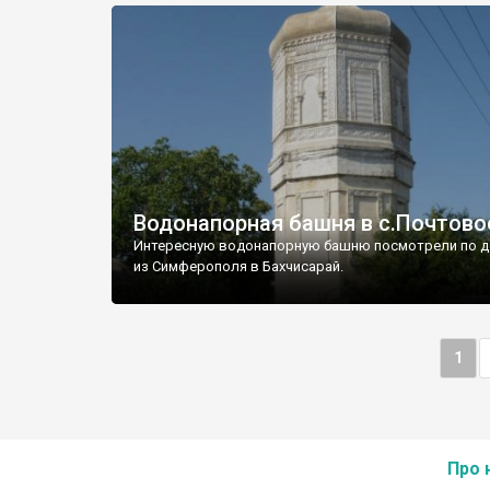
Водонапорная башня в с.Почтово
Интересную водонапорную башню посмотрели по д
из Симферополя в Бахчисарай.
1
Про 