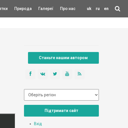
ятки
Природа
Галереї
Про нас
uk
ru
en
Станьте нашим автором
Підтримати сайт
Вхід