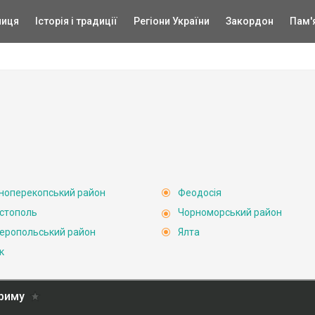
ниця
Історія і традиції
Регіони України
Закордон
Пам'
ноперекопський район
Феодосія
стополь
Чорноморський район
еропольський район
Ялта
к