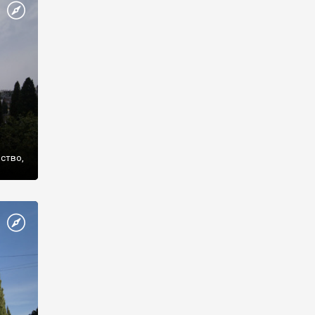
же
нство,