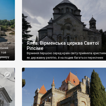
ефактів
називаються «повстяками» (postaki)…” “Вино. Крим
єкту
виробляє відмінне вино і його вдосталь: воно все ду
го».
легке біле і дуже […]
ти та
Ялта. Вірменська церква Святої
Ріпсіме
вський
 той
Вірменія першою серед країн світу прийняла христия
димиру
як державну релігію, й на подив багатьох пересічних
илю ІІ,
українців, які усіх кавказців вважають мусульманами,
 в
вірмени є відданими вірянами Христа