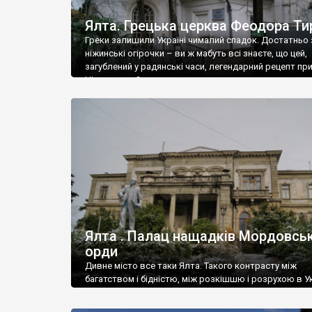
Ялта. Грецька церква Феодора Ти
Греки залишили Україні чималий спадок. Достатньо 
ніжинські огірочки – ви ж мабуть всі знаєте, що цей,
загублений у радянські часи, легендарний рецепт пр
Ніжин греки?
Ялта . Палац нащадків Мордовськ
орди
Дивне місто все таки Ялта. Такого контрасту між
багатством і бідністю, між розкішшю і розрухою в Ук
більше не знайдеш.