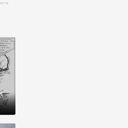
им та
ора і
є
го типу,
ей-
рний
ста:
 райони
від 2
I
і,
рукти,
 котрі