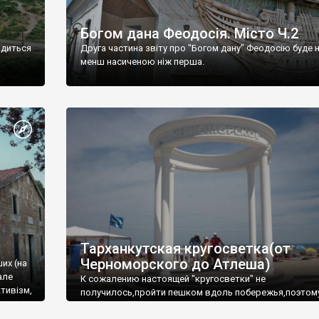
Богом дана Феодосія. Місто Ч.2
одиться
Друга частина звіту про "Богом дану" Феодосію буде 
менш насиченою ніж перша.
Тарханкутская кругосветка(от
Черноморского до Атлеша)
ших (на
але
К сожалению настоящей "кругосветки" не
тивізм,
получилось,пройти пешком вдоль побережья,поэтом
совершали радиальные вылазки из Оленевки.