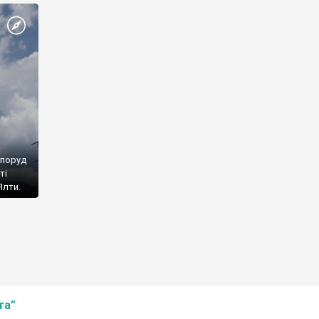
споруд
ті
Ялти.
та”