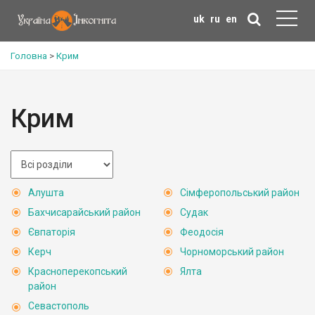
uk
ru
en
Головна
>
Крим
Крим
Алушта
Сімферопольський район
Бахчисарайський район
Судак
Євпаторія
Феодосія
Керч
Чорноморський район
Красноперекопський
Ялта
район
Севастополь