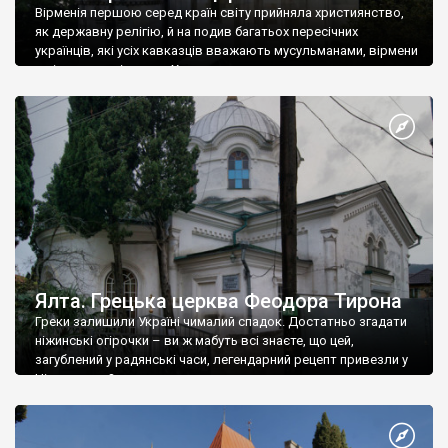
Вірменія першою серед країн світу прийняла християнство,
як державну релігію, й на подив багатьох пересічних
українців, які усіх кавказців вважають мусульманами, вірмени
є відданими вірянами Христа
Ялта. Грецька церква Феодора Тирона
Греки залишили Україні чималий спадок. Достатньо згадати
ніжинські огірочки – ви ж мабуть всі знаєте, що цей,
загублений у радянські часи, легендарний рецепт привезли у
Ніжин греки?