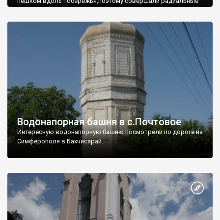
пешком вдоль побережья,поэтому совершали радиальные
вылазки из Оленевки.
Водонапорная башня в с.Почтовое
Интересную водонапорную башню посмотрели по дороге из
Симферополя в Бахчисарай.