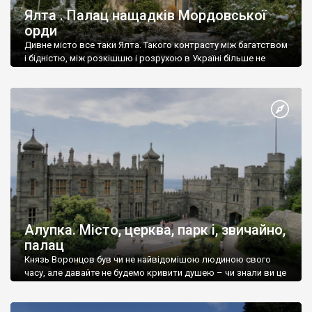
Ялта . Палац нащадків Мордовської
орди
Дивне місто все таки Ялта. Такого контрасту між багатством
і бідністю, між розкішшю і розрухою в Україні більше не
знайдеш.
Алупка. Місто, церква, парк і, звичайно,
палац
Князь Воронцов був чи не найвідомішою людиною свого
часу, але давайте не будемо кривити душею – чи знали ви це
прізвище до відвідин Алупки? Мабуть все таки ні.