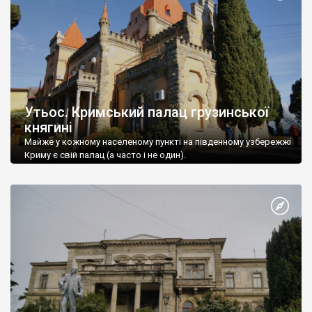
Утьос. Кримський палац грузинської
княгині
Майже у кожному населеному пункті на південному узбережжі
Криму є свій палац (а часто і не один).