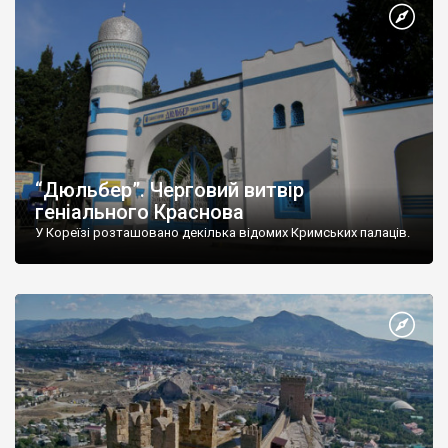
“Дюльбер”. Черговий витвір
геніального Краснова
У Кореїзі розташовано декілька відомих Кримських палаців.