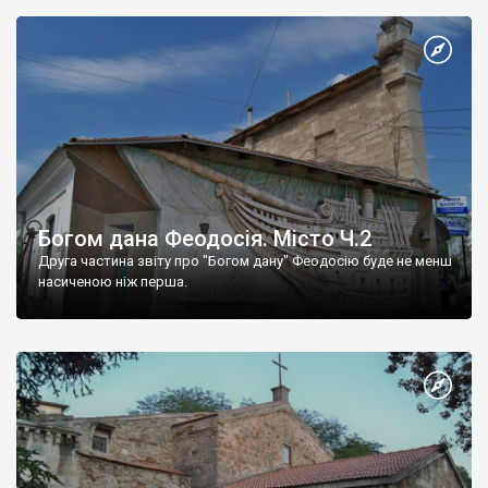
Богом дана Феодосія. Місто Ч.2
Друга частина звіту про "Богом дану" Феодосію буде не менш
насиченою ніж перша.