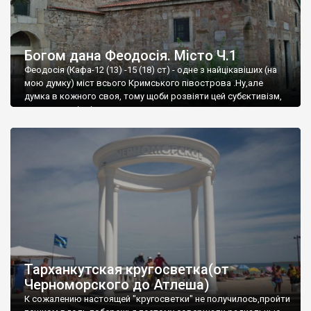
Богом дана Феодосія. Місто Ч.1
Феодосія (Кафа-12 (13) -15 (18) ст) - одне з найцікавіших (на
мою думку) міст всього Кримського півострова .Ну,але
думка в кожного своя, тому щоби розвіяти цей субєктивізм,
запрошую відвідати це
Тарханкутская кругосветка(от
Черноморского до Атлеша)
К сожалению настоящей "кругосветки" не получилось,пройти