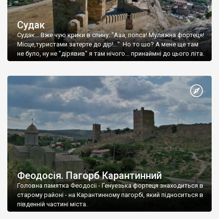
Судак
Судак... Вже чую крики в спину: "Ааа, попса! Муляжна фортеця!
Місце,туристами затерте до дір!..." Но то шо? А мене ще там
не було, ну не "дірявив" я там нічого... принаймні до цього літа.
Феодосія. Пагорб Карантинний
Головна памятка Феодосії - Генуезька фортеця знаходиться в
старому районі - на Карантинному пагорбі, який підноситься в
південній частині міста.