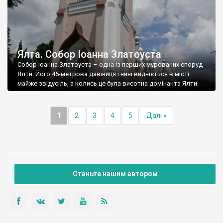
Ялта. Собор Іоанна Златоуста
Собор Іоанна Златоуста – одна із перших мурованих споруд
Ялти. Його 45-метрова дзвіниця і нині видніється в місті
майже звідусіль, а колись це була висотна домінанта Ялти.
1
2
3
4
5
Далі »
Станьте нашим автором