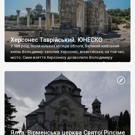
Херсонес Таврійський. ЮНЕСКО
У 988 році, після кількох місяців облоги, Великий київський
князь Володимир захопив Херсонес, візантійське, на той час,
місто. Саме взяття Херсонесу дозволило Володимиру
диктувати свої умови візантійському імператору Василю ІІ, та
одружитися з його дочкою Ганною. Цього ж року, в
Херсонесі Володимир-язичник, став Василем-християнином.
А потім було Хрещення Русі. На честь Херсонесу Таврійського
названо місто […]
Ялта. Вірменська церква Святої Ріпсіме