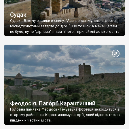
Судак
Судак... Вже чую крики в спину: "Ааа, попса! Муляжна фортеця!
Місце,туристами затерте до дір!..." Но то шо? А мене ще там
не було, ну не "дірявив" я там нічого... принаймні до цього літа.
Феодосія. Пагорб Карантинний
Головна памятка Феодосії - Генуезька фортеця знаходиться в
старому районі - на Карантинному пагорбі, який підноситься в
південній частині міста.