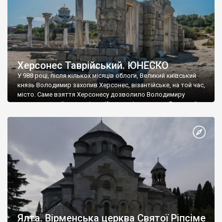
Херсонес Таврійський. ЮНЕСКО
У 988 році, після кількох місяців облоги, Великий київський
князь Володимир захопив Херсонес, візантійське, на той час,
місто. Саме взяття Херсонесу дозволило Володимиру
диктувати свої умови візантійському імператору Василю ІІ, та
одружитися з його дочкою Ганною. Цього ж року, в
Херсонесі Володимир-язичник, став Василем-християнином.
А потім було Хрещення Русі. На честь Херсонесу Таврійського
названо місто […]
Ялта. Вірменська церква Святої Ріпсіме