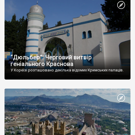
“Дюльбер”. Черговий витвір
геніального Краснова
У Кореїзі розташовано декілька відомих Кримських палаців.