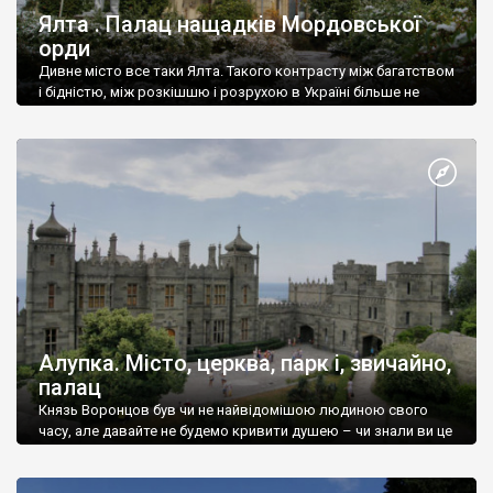
Ялта . Палац нащадків Мордовської
орди
Дивне місто все таки Ялта. Такого контрасту між багатством
і бідністю, між розкішшю і розрухою в Україні більше не
знайдеш.
Алупка. Місто, церква, парк і, звичайно,
палац
Князь Воронцов був чи не найвідомішою людиною свого
часу, але давайте не будемо кривити душею – чи знали ви це
прізвище до відвідин Алупки? Мабуть все таки ні.