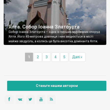
Ялта. Собор Іоанна Златоуста
Собор Іоанна Златоуста – одна із перших мурованих споруд
Ялти. Його 45-метрова дзвіниця і нині видніється в місті
майже звідусіль, а колись це була висотна домінанта Ялти.
1
2
3
4
5
Далі »
Станьте нашим автором