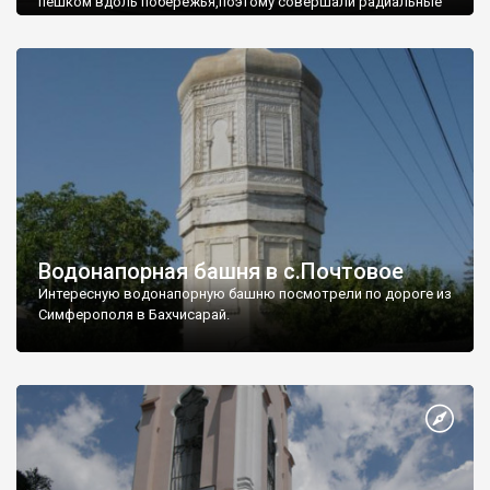
пешком вдоль побережья,поэтому совершали радиальные
вылазки из Оленевки.
Водонапорная башня в с.Почтовое
Интересную водонапорную башню посмотрели по дороге из
Симферополя в Бахчисарай.