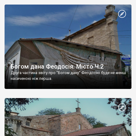
Богом дана Феодосія. Місто Ч.2
Друга частина звіту про "Богом дану" Феодосію буде не менш
насиченою ніж перша.