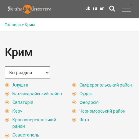
uk
ru
en
Головна
>
Крим
Крим
Алушта
Сімферопольський район
Бахчисарайський район
Судак
Євпаторія
Феодосія
Керч
Чорноморський район
Красноперекопський
Ялта
район
Севастополь