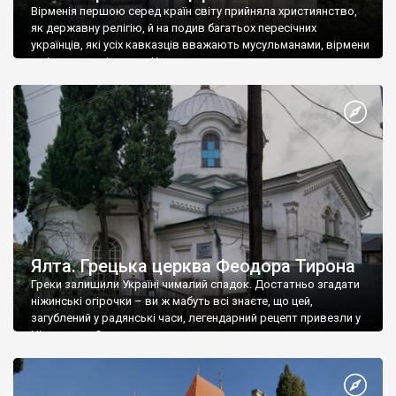
Вірменія першою серед країн світу прийняла християнство,
як державну релігію, й на подив багатьох пересічних
українців, які усіх кавказців вважають мусульманами, вірмени
є відданими вірянами Христа
Ялта. Грецька церква Феодора Тирона
Греки залишили Україні чималий спадок. Достатньо згадати
ніжинські огірочки – ви ж мабуть всі знаєте, що цей,
загублений у радянські часи, легендарний рецепт привезли у
Ніжин греки?