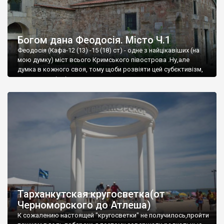
Богом дана Феодосія. Місто Ч.1
Феодосія (Кафа-12 (13) -15 (18) ст) - одне з найцікавіших (на
мою думку) міст всього Кримського півострова .Ну,але
думка в кожного своя, тому щоби розвіяти цей субєктивізм,
запрошую відвідати це
Тарханкутская кругосветка(от
Черноморского до Атлеша)
К сожалению настоящей "кругосветки" не получилось,пройти