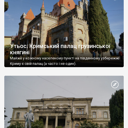
Утьос. Кримський палац грузинської
княгині
Майже у кожному населеному пункті на південному узбережжі
Криму є свій палац (а часто і не один).