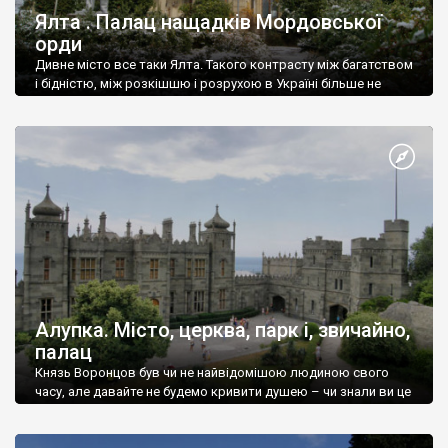
Ялта . Палац нащадків Мордовської
орди
Дивне місто все таки Ялта. Такого контрасту між багатством
і бідністю, між розкішшю і розрухою в Україні більше не
знайдеш.
Алупка. Місто, церква, парк і, звичайно,
палац
Князь Воронцов був чи не найвідомішою людиною свого
часу, але давайте не будемо кривити душею – чи знали ви це
прізвище до відвідин Алупки? Мабуть все таки ні.