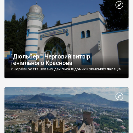
“Дюльбер”. Черговий витвір
геніального Краснова
У Кореїзі розташовано декілька відомих Кримських палаців.