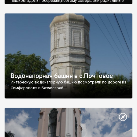
пешком вдоль побережья,поэтому совершали радиальные
вылазки из Оленевки.
Водонапорная башня в с.Почтовое
Интересную водонапорную башню посмотрели по дороге из
Симферополя в Бахчисарай.