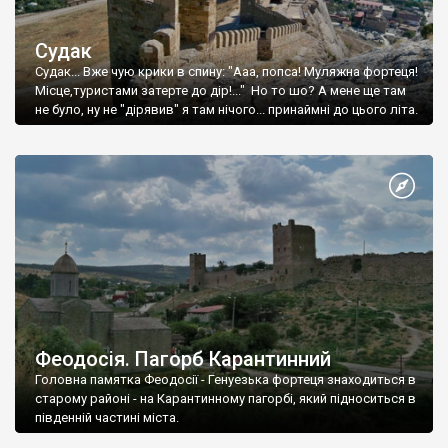
Судак
Судак... Вже чую крики в спину: "Ааа, попса! Муляжна фортеця!
Місце,туристами затерте до дір!..." Но то шо? А мене ще там
не було, ну не "дірявив" я там нічого... принаймні до цього літа.
Феодосія. Пагорб Карантинний
Головна памятка Феодосії - Генуезька фортеця знаходиться в
старому районі - на Карантинному пагорбі, який підноситься в
південній частині міста.