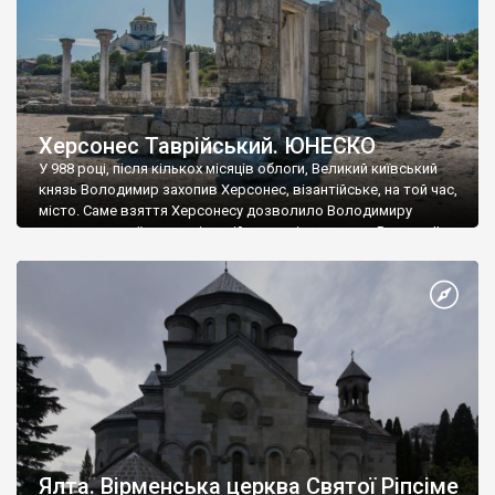
Херсонес Таврійський. ЮНЕСКО
У 988 році, після кількох місяців облоги, Великий київський
князь Володимир захопив Херсонес, візантійське, на той час,
місто. Саме взяття Херсонесу дозволило Володимиру
диктувати свої умови візантійському імператору Василю ІІ, та
одружитися з його дочкою Ганною. Цього ж року, в
Херсонесі Володимир-язичник, став Василем-християнином.
А потім було Хрещення Русі. На честь Херсонесу Таврійського
названо місто […]
Ялта. Вірменська церква Святої Ріпсіме