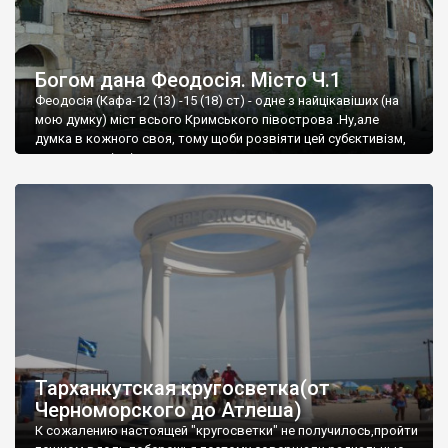
Богом дана Феодосія. Місто Ч.1
Феодосія (Кафа-12 (13) -15 (18) ст) - одне з найцікавіших (на
мою думку) міст всього Кримського півострова .Ну,але
думка в кожного своя, тому щоби розвіяти цей субєктивізм,
запрошую відвідати це
Тарханкутская кругосветка(от
Черноморского до Атлеша)
К сожалению настоящей "кругосветки" не получилось,пройти