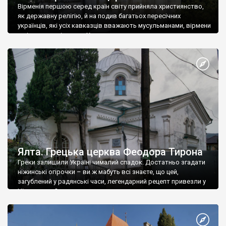
Вірменія першою серед країн світу прийняла християнство,
як державну релігію, й на подив багатьох пересічних
українців, які усіх кавказців вважають мусульманами, вірмени
є відданими вірянами Христа
Ялта. Грецька церква Феодора Тирона
Греки залишили Україні чималий спадок. Достатньо згадати
ніжинські огірочки – ви ж мабуть всі знаєте, що цей,
загублений у радянські часи, легендарний рецепт привезли у
Ніжин греки?