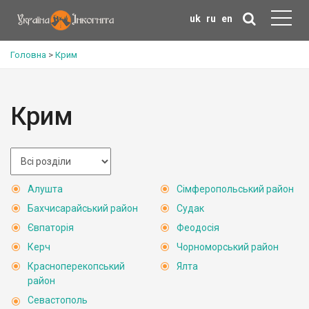
uk
ru
en
Головна
>
Крим
Крим
Алушта
Сімферопольський район
Бахчисарайський район
Судак
Євпаторія
Феодосія
Керч
Чорноморський район
Красноперекопський
Ялта
район
Севастополь