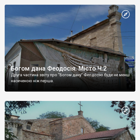
Богом дана Феодосія. Місто Ч.2
Друга частина звіту про "Богом дану" Феодосію буде не менш
насиченою ніж перша.