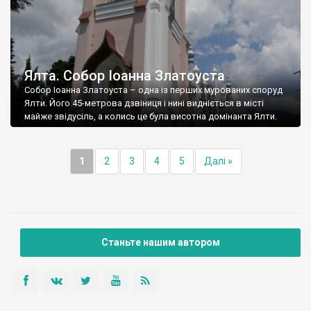
Ялта. Собор Іоанна Златоуста
Собор Іоанна Златоуста – одна із перших мурованих споруд
Ялти. Його 45-метрова дзвіниця і нині видніється в місті
майже звідусіль, а колись це була висотна домінанта Ялти.
1
2
3
4
5
Далі »
Станьте нашим автором