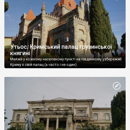
Утьос. Кримський палац грузинської
княгині
Майже у кожному населеному пункті на південному узбережжі
Криму є свій палац (а часто і не один).