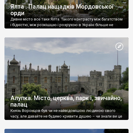
Ялта . Палац нащадків Мордовської
орди
Дивне місто все таки Ялта. Такого контрасту між багатством
і бідністю, між розкішшю і розрухою в Україні більше не
знайдеш.
Алупка. Місто, церква, парк і, звичайно,
палац
Князь Воронцов був чи не найвідомішою людиною свого
часу, але давайте не будемо кривити душею – чи знали ви це
прізвище до відвідин Алупки? Мабуть все таки ні.