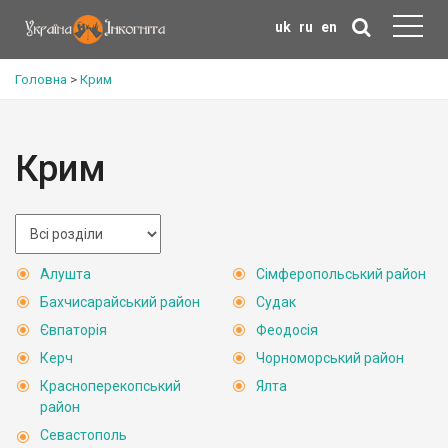
uk
ru
en
Головна
>
Крим
Крим
Алушта
Сімферопольський район
Бахчисарайський район
Судак
Євпаторія
Феодосія
Керч
Чорноморський район
Красноперекопський
Ялта
район
Севастополь