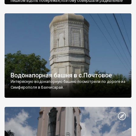
пешком вдоль побережья,поэтому совершали радиальные
вылазки из Оленевки.
Водонапорная башня в с.Почтовое
Интересную водонапорную башню посмотрели по дороге из
Симферополя в Бахчисарай.