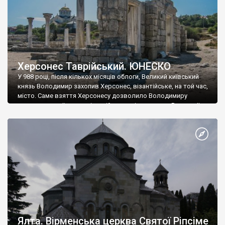
Херсонес Таврійський. ЮНЕСКО
У 988 році, після кількох місяців облоги, Великий київський
князь Володимир захопив Херсонес, візантійське, на той час,
місто. Саме взяття Херсонесу дозволило Володимиру
диктувати свої умови візантійському імператору Василю ІІ, та
одружитися з його дочкою Ганною. Цього ж року, в
Херсонесі Володимир-язичник, став Василем-християнином.
А потім було Хрещення Русі. На честь Херсонесу Таврійського
названо місто […]
Ялта. Вірменська церква Святої Ріпсіме