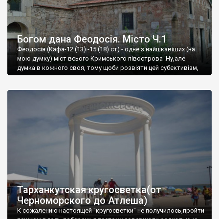
Богом дана Феодосія. Місто Ч.1
Феодосія (Кафа-12 (13) -15 (18) ст) - одне з найцікавіших (на
мою думку) міст всього Кримського півострова .Ну,але
думка в кожного своя, тому щоби розвіяти цей субєктивізм,
запрошую відвідати це
Тарханкутская кругосветка(от
Черноморского до Атлеша)
К сожалению настоящей "кругосветки" не получилось,пройти