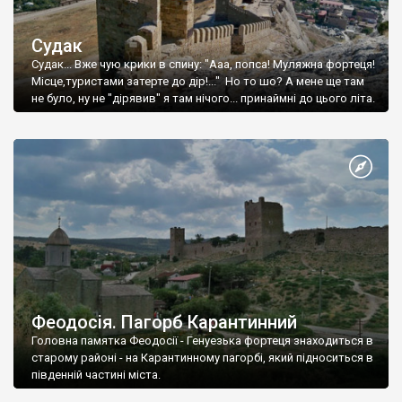
Судак
Судак... Вже чую крики в спину: "Ааа, попса! Муляжна фортеця!
Місце,туристами затерте до дір!..." Но то шо? А мене ще там
не було, ну не "дірявив" я там нічого... принаймні до цього літа.
Феодосія. Пагорб Карантинний
Головна памятка Феодосії - Генуезька фортеця знаходиться в
старому районі - на Карантинному пагорбі, який підноситься в
південній частині міста.