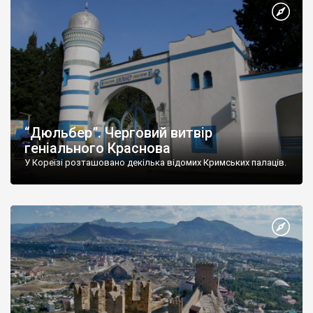
“Дюльбер”. Черговий витвір
геніального Краснова
У Кореїзі розташовано декілька відомих Кримських палаців.