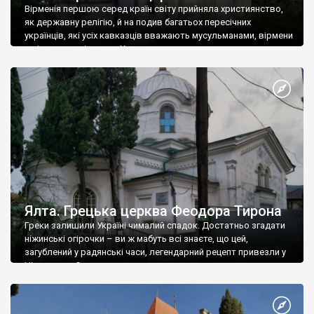
Вірменія першою серед країн світу прийняла християнство,
як державну релігію, й на подив багатьох пересічних
українців, які усіх кавказців вважають мусульманами, вірмени
є відданими вірянами Христа
Ялта. Грецька церква Феодора Тирона
Греки залишили Україні чималий спадок. Достатньо згадати
ніжинські огірочки – ви ж мабуть всі знаєте, що цей,
загублений у радянські часи, легендарний рецепт привезли у
Ніжин греки?