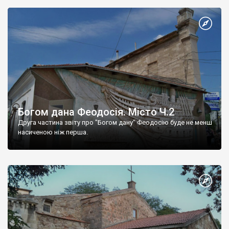
Богом дана Феодосія. Місто Ч.2
Друга частина звіту про "Богом дану" Феодосію буде не менш
насиченою ніж перша.