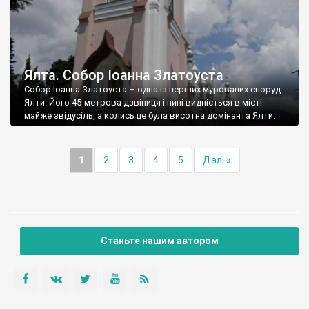
Ялта. Собор Іоанна Златоуста
Собор Іоанна Златоуста – одна із перших мурованих споруд
Ялти. Його 45-метрова дзвіниця і нині видніється в місті
майже звідусіль, а колись це була висотна домінанта Ялти.
1
2
3
4
5
Далі »
Станьте нашим автором