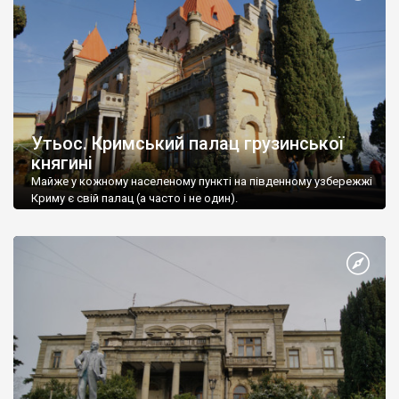
Утьос. Кримський палац грузинської
княгині
Майже у кожному населеному пункті на південному узбережжі
Криму є свій палац (а часто і не один).