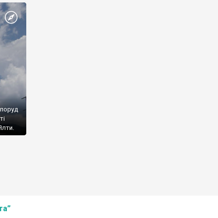
споруд
ті
Ялти.
та”