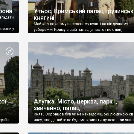
рона
Утьос. Кримський палац грузинськ
княгині
згадати
Майже у кожному населеному пункті на південному
ивезли у
узбережжі Криму є свій палац (а часто і не один).
ої
Алупка. Місто, церква, парк і,
звичайно, палац
Князь Воронцов був чи не найвідомішою людиною св
раїні
часу, але давайте не будемо кривити душею – чи знал
це прізвище до відвідин Алупки? Мабуть все таки ні.