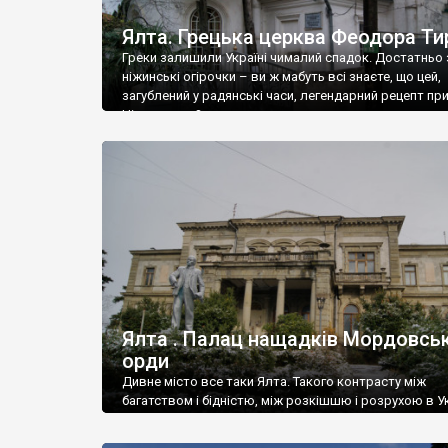
Ялта. Грецька церква Феодора Ти
Греки залишили Україні чималий спадок. Достатньо 
ніжинські огірочки – ви ж мабуть всі знаєте, що цей,
загублений у радянські часи, легендарний рецепт пр
Ніжин греки?
Ялта . Палац нащадків Мордовськ
орди
Дивне місто все таки Ялта. Такого контрасту між
багатством і бідністю, між розкішшю і розрухою в Ук
більше не знайдеш.