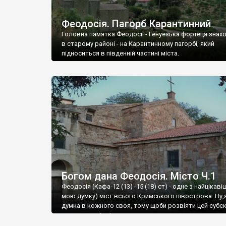
Феодосія. Пагорб Карантинний
Головна памятка Феодосії - Генуезька фортеця знах
в старому районі - на Карантинному пагорбі, який
підноситься в південній частині міста.
Богом дана Феодосія. Місто Ч.1
Феодосія (Кафа-12 (13) -15 (18) ст) - одне з найцікаві
мою думку) міст всього Кримського півострова .Ну,
думка в кожного своя, тому щоби розвіяти цей субєк
запрошую відвідати це