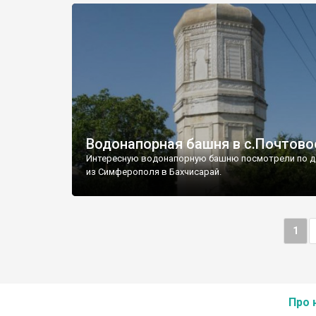
Водонапорная башня в с.Почтово
Интересную водонапорную башню посмотрели по д
из Симферополя в Бахчисарай.
1
Про 