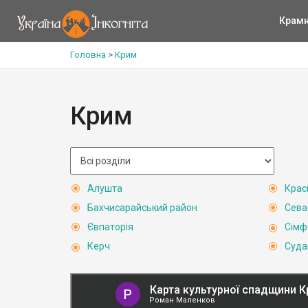
Крам
Головна
>
Крим
Крим
Алушта
Крас
Бахчисарайський район
Сева
Євпаторія
Сімф
Керч
Суда