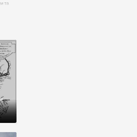
им та
ора і
є
го типу,
ей-
рний
ста:
 райони
від 2
I
і,
рукти,
 котрі