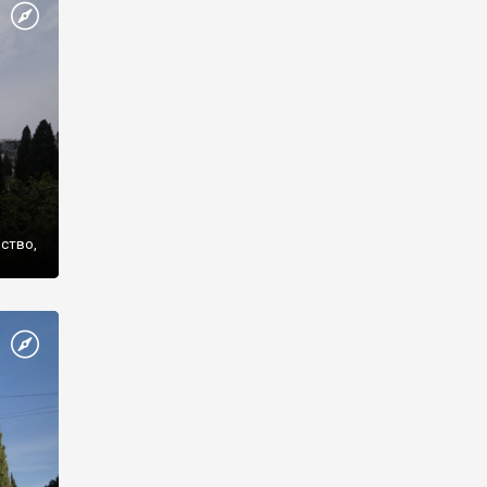
же
нство,