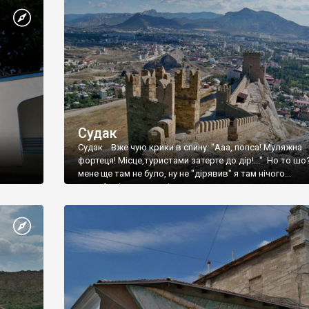
Судак
Судак... Вже чую крики в спину: "Ааа, попса! Муляжна
фортеця! Місце,туристами затерте до дір!..." Но то шо
мене ще там не було, ну не "дірявив" я там нічого...
принаймні до цього літа.