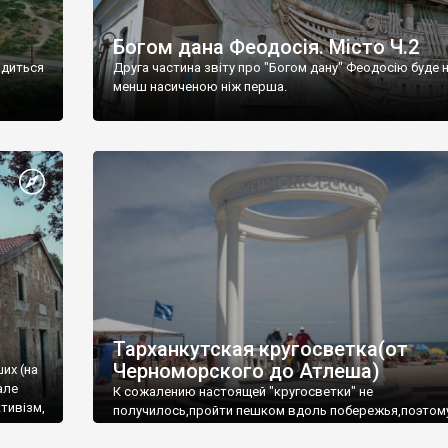
Богом дана Феодосія. Місто Ч.2
одиться
Друга частина звіту про "Богом дану" Феодосію буде 
менш насиченою ніж перша.
Тарханкутская кругосветка(от
Черноморского до Атлеша)
ших (на
але
К сожалению настоящей "кругосветки" не
тивізм,
получилось,пройти пешком вдоль побережья,поэтом
совершали радиальные вылазки из Оленевки.