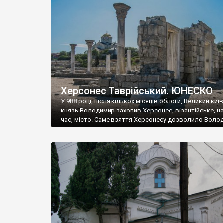
музею «Новгородський музей-заповідник» сотні арт
візантійської доби. Раритети викрадені з фондів об’
культурної спадщини ЮНЕСКО «Херсонеса Таврійсько
Офіційно – на виставку «Золото Візантії», але експер
влада в Україні вважають це лише […]
Херсонес Таврійський. ЮНЕСКО
У 988 році, після кількох місяців облоги, Великий киї
князь Володимир захопив Херсонес, візантійське, на
час, місто. Саме взяття Херсонесу дозволило Воло
диктувати свої умови візантійському імператору Вас
та одружитися з його дочкою Ганною. Цього ж року,
Херсонесі Володимир-язичник, став Василем-
християнином. А потім було Хрещення Русі. На честь
Херсонесу Таврійського названо місто […]