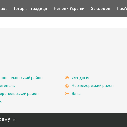
ниця
Історія і традиції
Регіони України
Закордон
Пам'
ноперекопський район
Феодосія
стополь
Чорноморський район
еропольський район
Ялта
к