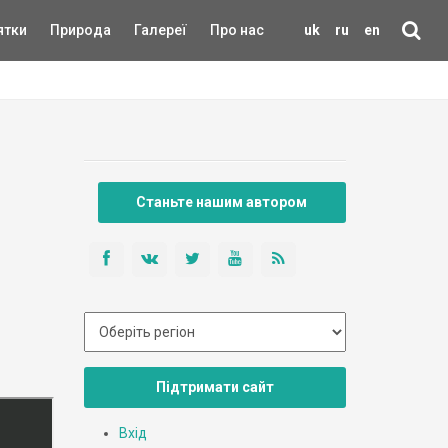
ятки
Природа
Галереї
Про нас
uk
ru
en
Станьте нашим автором
Підтримати сайт
Вхід