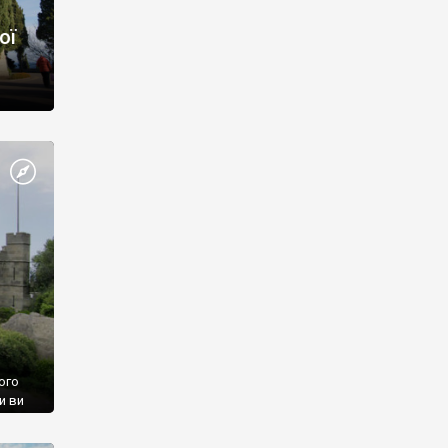
ої
ого
и ви