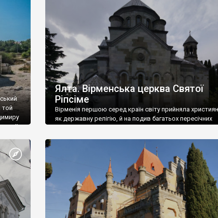
ефактів
називаються «повстяками» (postaki)…” “Вино. Крим
єкту
виробляє відмінне вино і його вдосталь: воно все ду
го».
легке біле і дуже […]
ти та
Ялта. Вірменська церква Святої
Ріпсіме
вський
 той
Вірменія першою серед країн світу прийняла христия
димиру
як державну релігію, й на подив багатьох пересічних
илю ІІ,
українців, які усіх кавказців вважають мусульманами,
 в
вірмени є відданими вірянами Христа