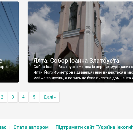
е
Ялта. Собор Іоанна Златоуста
ороге
Собор Іоанна Златоуста – одна із перших мурованих 
Ялти. Його 45-метрова дзвіниця і нині видніється в міс
майже звідусіль, а колись це була висотна домінанта 
2
3
4
5
Далі »
нас
Стати автором
Підтримати сайт “Україна Інкогні