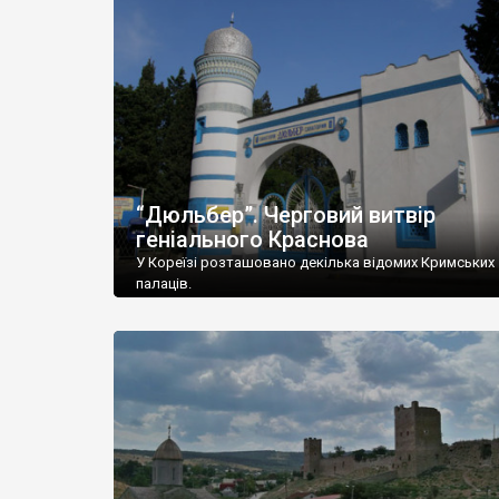
“Дюльбер”. Черговий витвір
геніального Краснова
У Кореїзі розташовано декілька відомих Кримських
палаців.