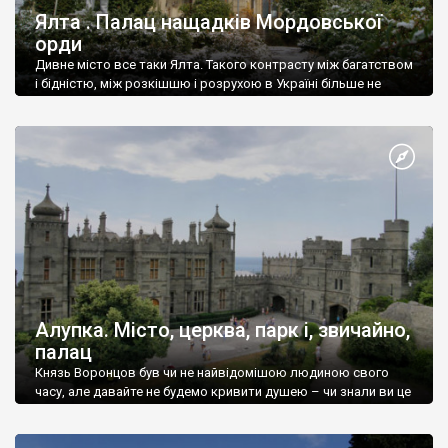
Ялта . Палац нащадків Мордовської
орди
Дивне місто все таки Ялта. Такого контрасту між багатством
і бідністю, між розкішшю і розрухою в Україні більше не
знайдеш.
Алупка. Місто, церква, парк і, звичайно,
палац
Князь Воронцов був чи не найвідомішою людиною свого
часу, але давайте не будемо кривити душею – чи знали ви це
прізвище до відвідин Алупки? Мабуть все таки ні.