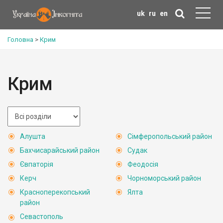
uk
ru
en
Головна
>
Крим
Крим
Алушта
Сімферопольський район
Бахчисарайський район
Судак
Євпаторія
Феодосія
Керч
Чорноморський район
Красноперекопський
Ялта
район
Севастополь