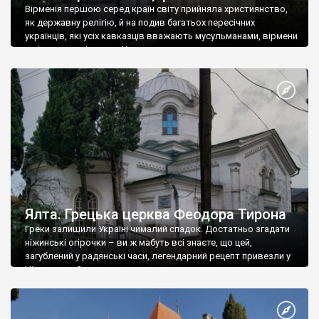
Вірменія першою серед країн світу прийняла християнство,
як державну релігію, й на подив багатьох пересічних
українців, які усіх кавказців вважають мусульманами, вірмени
є відданими вірянами Христа
Ялта. Грецька церква Феодора Тирона
Греки залишили Україні чималий спадок. Достатньо згадати
ніжинські огірочки – ви ж мабуть всі знаєте, що цей,
загублений у радянські часи, легендарний рецепт привезли у
Ніжин греки?