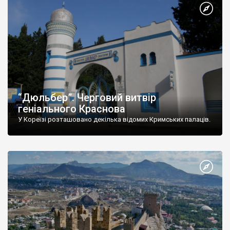
“Дюльбер”. Черговий витвір
геніального Краснова
У Кореїзі розташовано декілька відомих Кримських палаців.