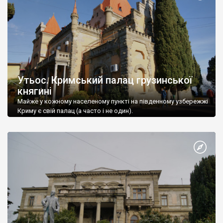
Утьос. Кримський палац грузинської
княгині
Майже у кожному населеному пункті на південному узбережжі
Криму є свій палац (а часто і не один).