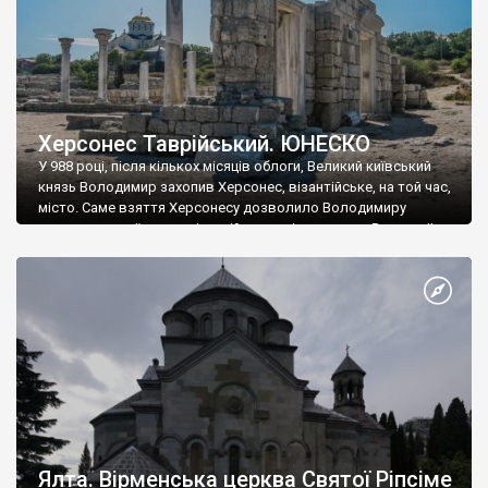
Херсонес Таврійський. ЮНЕСКО
У 988 році, після кількох місяців облоги, Великий київський
князь Володимир захопив Херсонес, візантійське, на той час,
місто. Саме взяття Херсонесу дозволило Володимиру
диктувати свої умови візантійському імператору Василю ІІ, та
одружитися з його дочкою Ганною. Цього ж року, в
Херсонесі Володимир-язичник, став Василем-християнином.
А потім було Хрещення Русі. На честь Херсонесу Таврійського
названо місто […]
Ялта. Вірменська церква Святої Ріпсіме