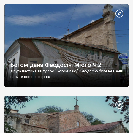
Богом дана Феодосія. Місто Ч.2
Друга частина звіту про "Богом дану" Феодосію буде не менш
насиченою ніж перша.