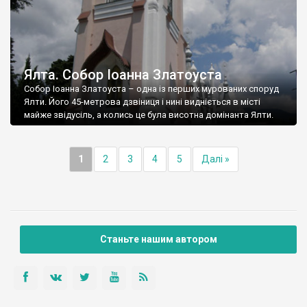
Ялта. Собор Іоанна Златоуста
Собор Іоанна Златоуста – одна із перших мурованих споруд
Ялти. Його 45-метрова дзвіниця і нині видніється в місті
майже звідусіль, а колись це була висотна домінанта Ялти.
1
2
3
4
5
Далі »
Станьте нашим автором