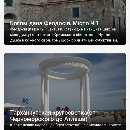
Богом дана Феодосія. Місто Ч.1
Феодосія (Кафа-12 (13) -15 (18) ст) - одне з найцікавіших (на
мою думку) міст всього Кримського півострова .Ну,але
думка в кожного своя, тому щоби розвіяти цей субєктивізм,
запрошую відвідати це
Тарханкутская кругосветка(от
Черноморского до Атлеша)
К сожалению настоящей "кругосветки" не получилось,пройти