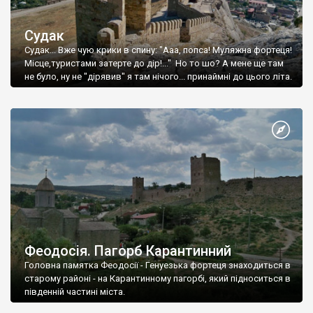
Судак
Судак... Вже чую крики в спину: "Ааа, попса! Муляжна фортеця!
Місце,туристами затерте до дір!..." Но то шо? А мене ще там
не було, ну не "дірявив" я там нічого... принаймні до цього літа.
Феодосія. Пагорб Карантинний
Головна памятка Феодосії - Генуезька фортеця знаходиться в
старому районі - на Карантинному пагорбі, який підноситься в
південній частині міста.