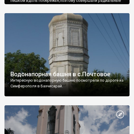
пешком вдоль побережья,поэтому совершали радиальные
вылазки из Оленевки.
Водонапорная башня в с.Почтовое
Интересную водонапорную башню посмотрели по дороге из
Симферополя в Бахчисарай.