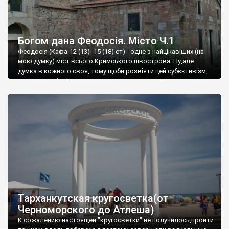
Богом дана Феодосія. Місто Ч.1
Феодосія (Кафа-12 (13) -15 (18) ст) - одне з найцікавіших (на
мою думку) міст всього Кримського півострова .Ну,але
думка в кожного своя, тому щоби розвіяти цей субєктивізм,
запрошую відвідати це
Тарханкутская кругосветка(от
Черноморского до Атлеша)
К сожалению настоящей "кругосветки" не получилось,пройти