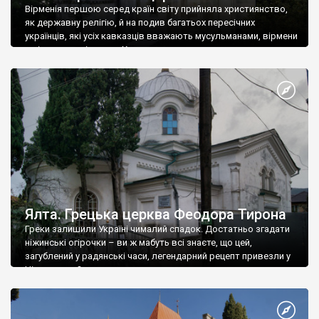
Вірменія першою серед країн світу прийняла християнство,
як державну релігію, й на подив багатьох пересічних
українців, які усіх кавказців вважають мусульманами, вірмени
є відданими вірянами Христа
Ялта. Грецька церква Феодора Тирона
Греки залишили Україні чималий спадок. Достатньо згадати
ніжинські огірочки – ви ж мабуть всі знаєте, що цей,
загублений у радянські часи, легендарний рецепт привезли у
Ніжин греки?