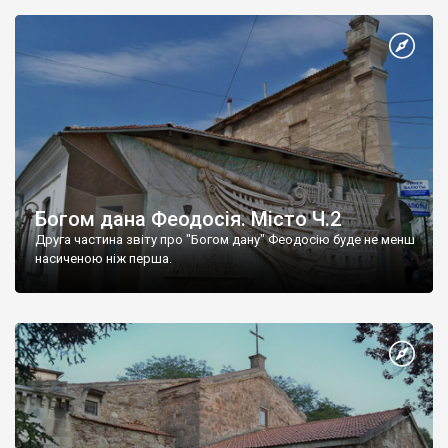
Богом дана Феодосія. Місто Ч.2
Друга частина звіту про "Богом дану" Феодосію буде не менш
насиченою ніж перша.