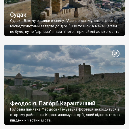
Судак
Судак... Вже чую крики в спину: "Ааа, попса! Муляжна фортеця!
Місце,туристами затерте до дір!..." Но то шо? А мене ще там
не було, ну не "дірявив" я там нічого... принаймні до цього літа.
Феодосія. Пагорб Карантинний
Головна памятка Феодосії - Генуезька фортеця знаходиться в
старому районі - на Карантинному пагорбі, який підноситься в
південній частині міста.