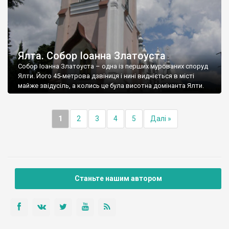
Ялта. Собор Іоанна Златоуста
Собор Іоанна Златоуста – одна із перших мурованих споруд
Ялти. Його 45-метрова дзвіниця і нині видніється в місті
майже звідусіль, а колись це була висотна домінанта Ялти.
1
2
3
4
5
Далі »
Станьте нашим автором