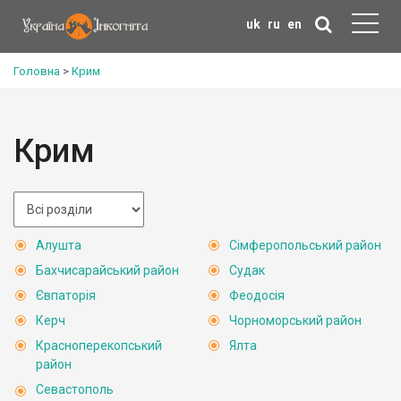
uk
ru
en
Головна
>
Крим
Крим
Алушта
Сімферопольський район
Бахчисарайський район
Судак
Євпаторія
Феодосія
Керч
Чорноморський район
Красноперекопський
Ялта
район
Севастополь