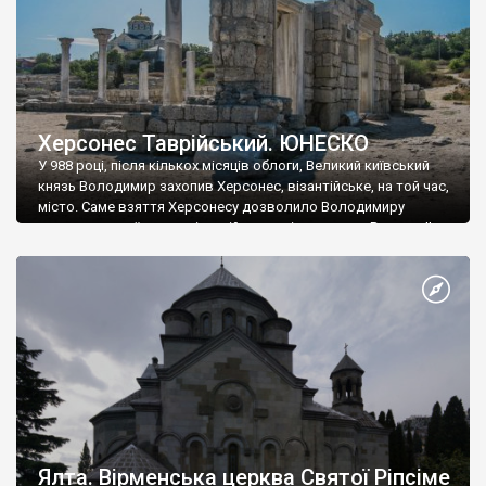
Херсонес Таврійський. ЮНЕСКО
У 988 році, після кількох місяців облоги, Великий київський
князь Володимир захопив Херсонес, візантійське, на той час,
місто. Саме взяття Херсонесу дозволило Володимиру
диктувати свої умови візантійському імператору Василю ІІ, та
одружитися з його дочкою Ганною. Цього ж року, в
Херсонесі Володимир-язичник, став Василем-християнином.
А потім було Хрещення Русі. На честь Херсонесу Таврійського
названо місто […]
Ялта. Вірменська церква Святої Ріпсіме