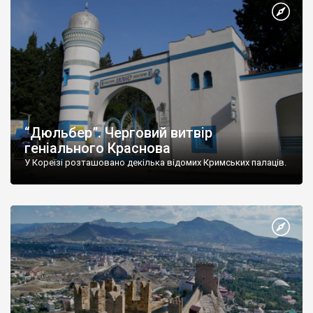
“Дюльбер”. Черговий витвір
геніального Краснова
У Кореїзі розташовано декілька відомих Кримських палаців.