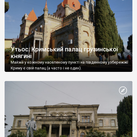
Утьос. Кримський палац грузинської
княгині
Майже у кожному населеному пункті на південному узбережжі
Криму є свій палац (а часто і не один).