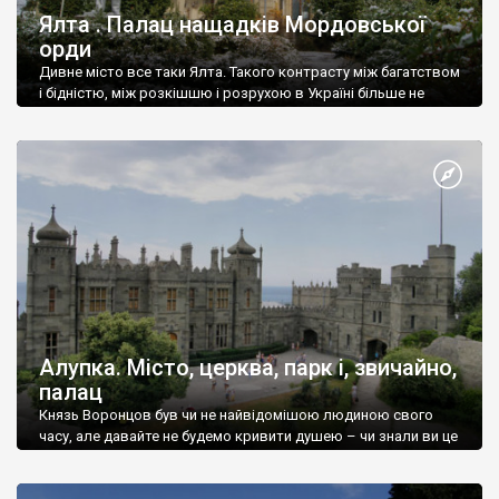
Ялта . Палац нащадків Мордовської
орди
Дивне місто все таки Ялта. Такого контрасту між багатством
і бідністю, між розкішшю і розрухою в Україні більше не
знайдеш.
Алупка. Місто, церква, парк і, звичайно,
палац
Князь Воронцов був чи не найвідомішою людиною свого
часу, але давайте не будемо кривити душею – чи знали ви це
прізвище до відвідин Алупки? Мабуть все таки ні.