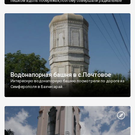
пешком вдоль побережья,поэтому совершали радиальные
вылазки из Оленевки.
Водонапорная башня в с.Почтовое
Интересную водонапорную башню посмотрели по дороге из
Симферополя в Бахчисарай.