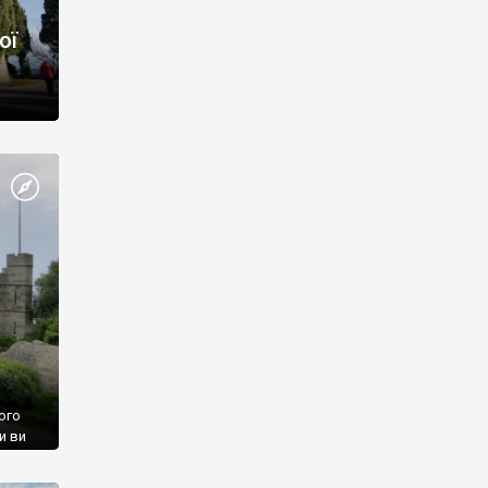
ої
ого
и ви