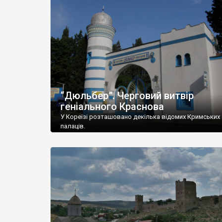
“Дюльбер”. Черговий витвір
геніального Краснова
У Кореїзі розташовано декілька відомих Кримських
палаців.