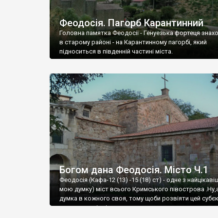
Феодосія. Пагорб Карантинний
Головна памятка Феодосії - Генуезька фортеця знах
в старому районі - на Карантинному пагорбі, який
підноситься в південній частині міста.
Богом дана Феодосія. Місто Ч.1
Феодосія (Кафа-12 (13) -15 (18) ст) - одне з найцікаві
мою думку) міст всього Кримського півострова .Ну,
думка в кожного своя, тому щоби розвіяти цей субєк
запрошую відвідати це