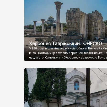
музею «Новгородський музей-заповідник» сотні арт
візантійської доби. Раритети викрадені з фондів об’
культурної спадщини ЮНЕСКО «Херсонеса Таврійсько
Офіційно – на виставку «Золото Візантії», але експер
влада в Україні вважають це лише […]
Херсонес Таврійський. ЮНЕСКО
У 988 році, після кількох місяців облоги, Великий киї
князь Володимир захопив Херсонес, візантійське, на
час, місто. Саме взяття Херсонесу дозволило Воло
диктувати свої умови візантійському імператору Вас
та одружитися з його дочкою Ганною. Цього ж року,
Херсонесі Володимир-язичник, став Василем-
християнином. А потім було Хрещення Русі. На честь
Херсонесу Таврійського названо місто […]