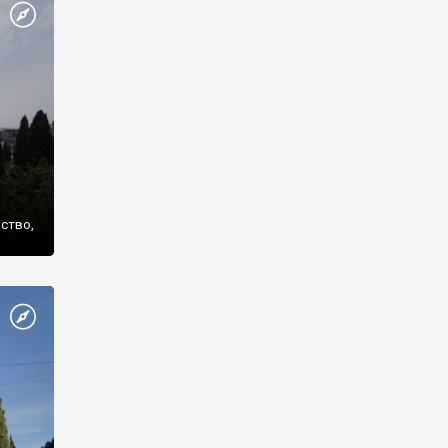
же
нство,