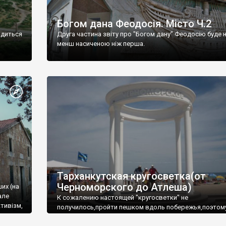
Богом дана Феодосія. Місто Ч.2
одиться
Друга частина звіту про "Богом дану" Феодосію буде 
менш насиченою ніж перша.
Тарханкутская кругосветка(от
Черноморского до Атлеша)
ших (на
але
К сожалению настоящей "кругосветки" не
тивізм,
получилось,пройти пешком вдоль побережья,поэтом
совершали радиальные вылазки из Оленевки.