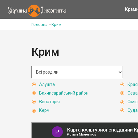
Крам
Головна
>
Крим
Крим
Алушта
Крас
Бахчисарайський район
Сева
Євпаторія
Сімф
Керч
Суда