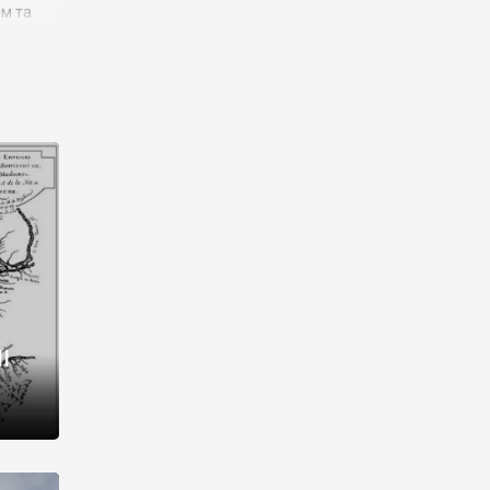
им та
ора і
є
го типу,
ей-
рний
ста:
 райони
від 2
I
і,
рукти,
 котрі