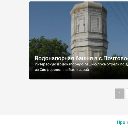
Водонапорная башня в с.Почтово
Интересную водонапорную башню посмотрели по д
из Симферополя в Бахчисарай.
1
Про 