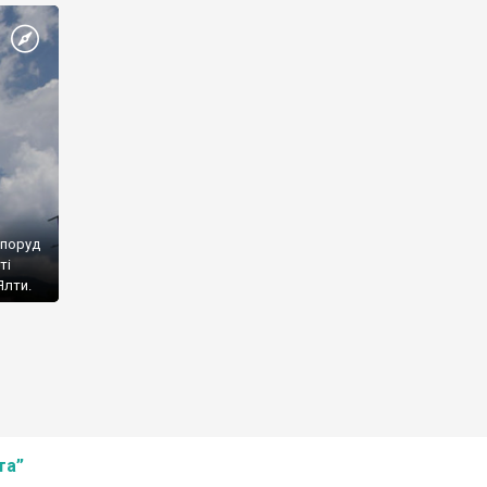
споруд
ті
Ялти.
та”