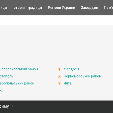
ниця
Історія і традиції
Регіони України
Закордон
Пам'
ноперекопський район
Феодосія
стополь
Чорноморський район
еропольський район
Ялта
к