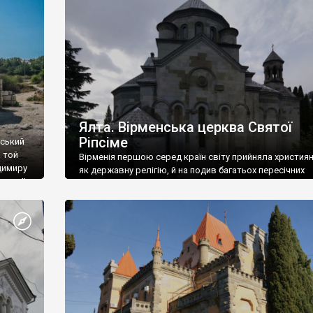
ефактів
називаються «повстяками» (postaki)…” “Вино. Крим
єкту
виробляє відмінне вино і його вдосталь: воно все ду
го».
легке біле і дуже […]
ти та
Ялта. Вірменська церква Святої
Ріпсіме
вський
 той
Вірменія першою серед країн світу прийняла христия
димиру
як державну релігію, й на подив багатьох пересічних
илю ІІ,
українців, які усіх кавказців вважають мусульманами,
 в
вірмени є відданими вірянами Христа