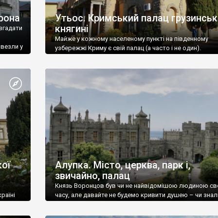
рона
Утьос. Кримський палац грузинськ
княгині
згадати
Майже у кожному населеному пункті на південному
ивезли у
узбережжі Криму є свій палац (а часто і не один).
ої
Алупка. Місто, церква, парк і,
звичайно, палац
Князь Воронцов був чи не найвідомішою людиною св
раїні
часу, але давайте не будемо кривити душею – чи знал
це прізвище до відвідин Алупки? Мабуть все таки ні.