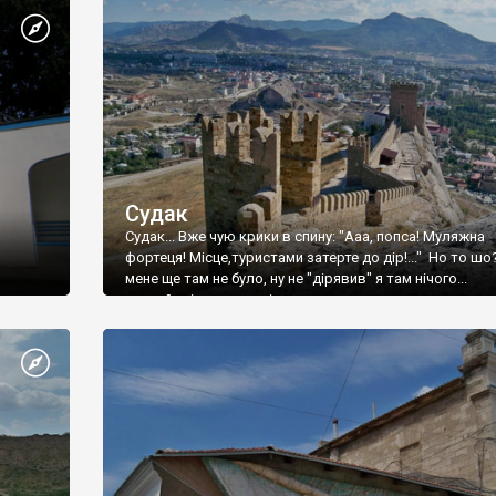
Судак
Судак... Вже чую крики в спину: "Ааа, попса! Муляжна
фортеця! Місце,туристами затерте до дір!..." Но то шо
мене ще там не було, ну не "дірявив" я там нічого...
принаймні до цього літа.