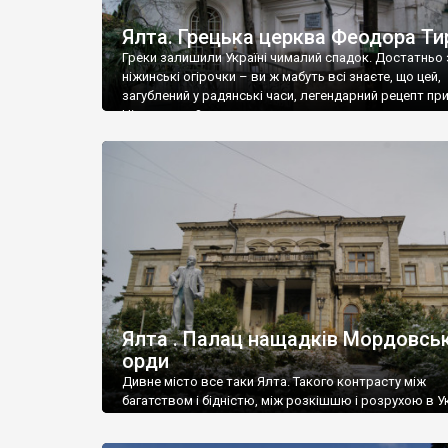
Ялта. Грецька церква Феодора Ти
Греки залишили Україні чималий спадок. Достатньо 
ніжинські огірочки – ви ж мабуть всі знаєте, що цей,
загублений у радянські часи, легендарний рецепт пр
Ніжин греки?
Ялта . Палац нащадків Мордовськ
орди
Дивне місто все таки Ялта. Такого контрасту між
багатством і бідністю, між розкішшю і розрухою в Ук
більше не знайдеш.