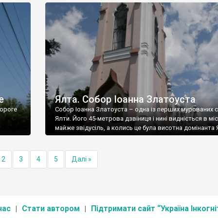
е
Ялта. Собор Іоанна Златоуста
ороге
Собор Іоанна Златоуста – одна із перших мурованих 
Ялти. Його 45-метрова дзвіниця і нині видніється в міс
майже звідусіль, а колись це була висотна домінанта 
2
3
4
5
Далі »
нас
Стати автором
Підтримати сайт “Україна Інкогні