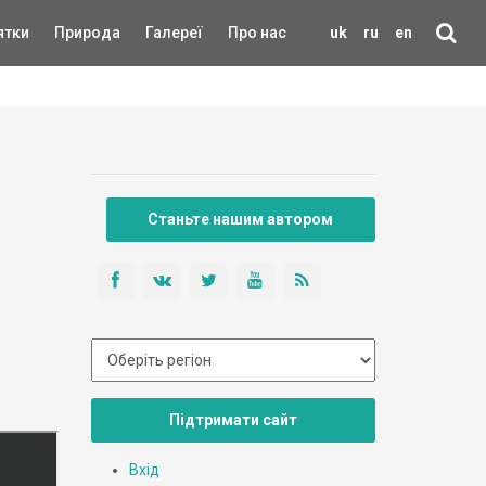
ятки
Природа
Галереї
Про нас
uk
ru
en
Станьте нашим автором
Підтримати сайт
Вхід