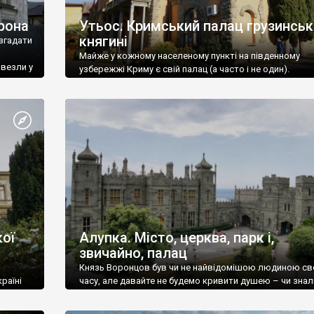
рона
Утьос. Кримський палац грузинськ
княгині
згадати
Майже у кожному населеному пункті на південному
ивезли у
узбережжі Криму є свій палац (а часто і не один).
ої
Алупка. Місто, церква, парк і,
звичайно, палац
Князь Воронцов був чи не найвідомішою людиною св
раїні
часу, але давайте не будемо кривити душею – чи знал
це прізвище до відвідин Алупки? Мабуть все таки ні.