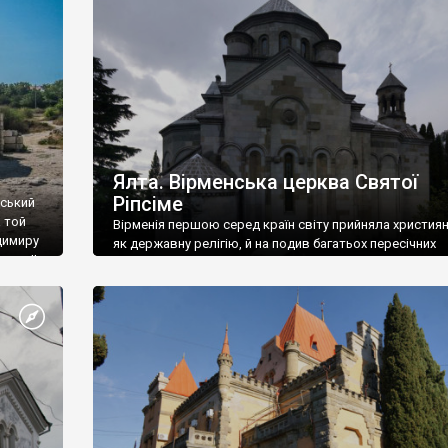
ефактів
називаються «повстяками» (postaki)…” “Вино. Крим
єкту
виробляє відмінне вино і його вдосталь: воно все ду
го».
легке біле і дуже […]
ти та
Ялта. Вірменська церква Святої
Ріпсіме
вський
 той
Вірменія першою серед країн світу прийняла христия
димиру
як державну релігію, й на подив багатьох пересічних
илю ІІ,
українців, які усіх кавказців вважають мусульманами,
 в
вірмени є відданими вірянами Христа