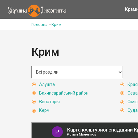
Крам
Головна
>
Крим
Крим
Алушта
Крас
Бахчисарайський район
Сева
Євпаторія
Сімф
Керч
Суда