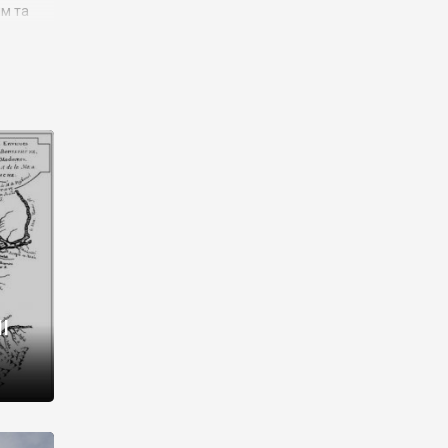
им та
ора і
є
го типу,
ей-
рний
ста:
 райони
від 2
I
і,
рукти,
 котрі