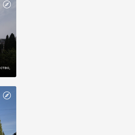
же
нство,