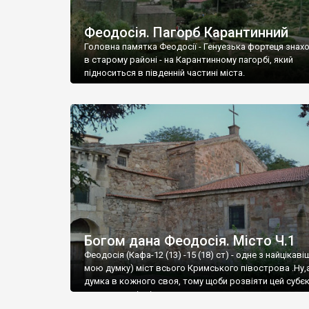
Феодосія. Пагорб Карантинний
Головна памятка Феодосії - Генуезька фортеця знах
в старому районі - на Карантинному пагорбі, який
підноситься в південній частині міста.
Богом дана Феодосія. Місто Ч.1
Феодосія (Кафа-12 (13) -15 (18) ст) - одне з найцікаві
мою думку) міст всього Кримського півострова .Ну,
думка в кожного своя, тому щоби розвіяти цей субєк
запрошую відвідати це