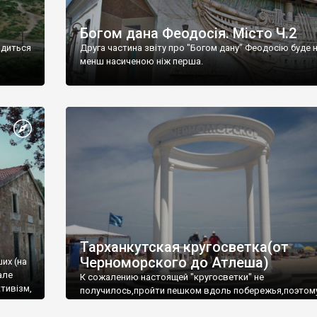
Богом дана Феодосія. Місто Ч.2
одиться
Друга частина звіту про "Богом дану" Феодосію буде 
менш насиченою ніж перша.
Тарханкутская кругосветка(от
Черноморского до Атлеша)
ших (на
але
К сожалению настоящей "кругосветки" не
тивізм,
получилось,пройти пешком вдоль побережья,поэтом
совершали радиальные вылазки из Оленевки.