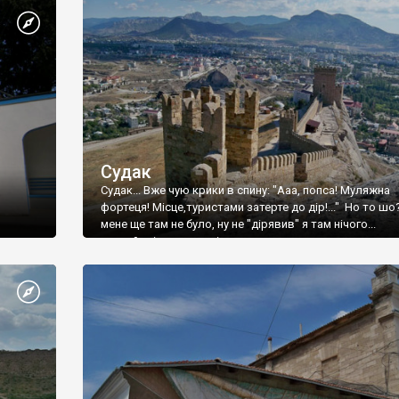
Судак
Судак... Вже чую крики в спину: "Ааа, попса! Муляжна
фортеця! Місце,туристами затерте до дір!..." Но то шо
мене ще там не було, ну не "дірявив" я там нічого...
принаймні до цього літа.