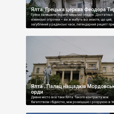
Ялта. Грецька церква Феодора Ти
Греки залишили Україні чималий спадок. Достатньо 
ніжинські огірочки – ви ж мабуть всі знаєте, що цей,
загублений у радянські часи, легендарний рецепт пр
Ніжин греки?
Ялта . Палац нащадків Мордовськ
орди
Дивне місто все таки Ялта. Такого контрасту між
багатством і бідністю, між розкішшю і розрухою в Ук
більше не знайдеш.