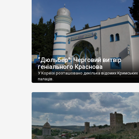
“Дюльбер”. Черговий витвір
геніального Краснова
У Кореїзі розташовано декілька відомих Кримських
палаців.