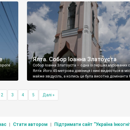
е
Ялта. Собор Іоанна Златоуста
ороге
Собор Іоанна Златоуста – одна із перших мурованих 
Ялти. Його 45-метрова дзвіниця і нині видніється в міс
майже звідусіль, а колись це була висотна домінанта 
2
3
4
5
Далі »
нас
Стати автором
Підтримати сайт “Україна Інкогні