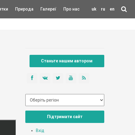
ятки
Природа
Галереї
Про нас
uk
ru
en
Станьте нашим автором
Підтримати сайт
Вхід