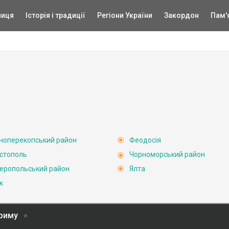
ниця
Історія і традиції
Регіони України
Закордон
Пам'
ноперекопський район
Феодосія
стополь
Чорноморський район
еропольський район
Ялта
к