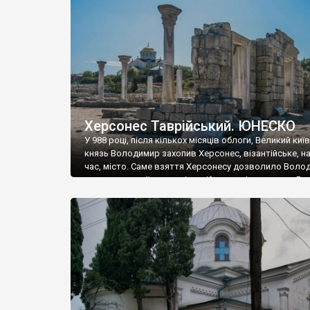
музею «Новгородський музей-заповідник» сотні арт
візантійської доби. Раритети викрадені з фондів об’
культурної спадщини ЮНЕСКО «Херсонеса Таврійсько
Офіційно – на виставку «Золото Візантії», але експер
влада в Україні вважають це лише […]
Херсонес Таврійський. ЮНЕСКО
У 988 році, після кількох місяців облоги, Великий киї
князь Володимир захопив Херсонес, візантійське, на
час, місто. Саме взяття Херсонесу дозволило Воло
диктувати свої умови візантійському імператору Вас
та одружитися з його дочкою Ганною. Цього ж року,
Херсонесі Володимир-язичник, став Василем-
християнином. А потім було Хрещення Русі. На честь
Херсонесу Таврійського названо місто […]