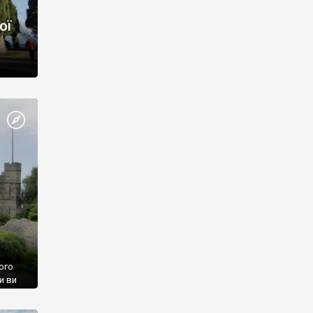
ої
ого
и ви