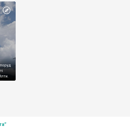
споруд
ті
Ялти.
та”