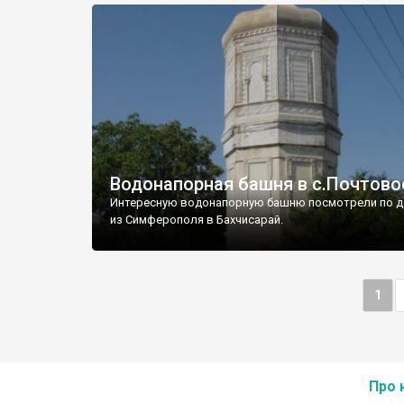
Водонапорная башня в с.Почтово
Интересную водонапорную башню посмотрели по д
из Симферополя в Бахчисарай.
1
Про 