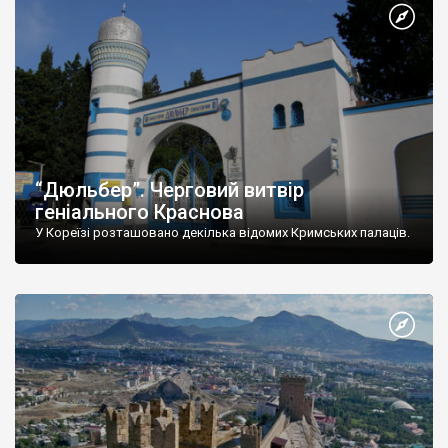
“Дюльбер”. Черговий витвір
геніального Краснова
У Кореїзі розташовано декілька відомих Кримських палаців.