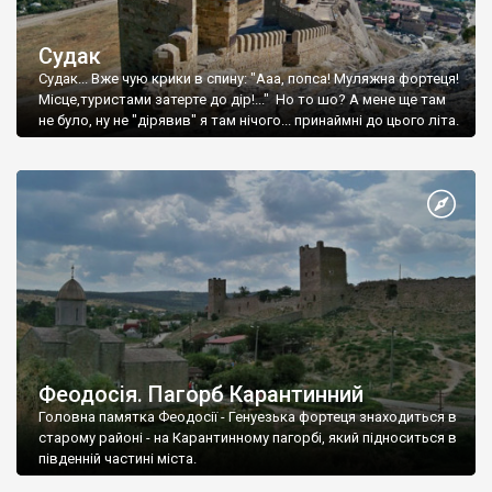
Судак
Судак... Вже чую крики в спину: "Ааа, попса! Муляжна фортеця!
Місце,туристами затерте до дір!..." Но то шо? А мене ще там
не було, ну не "дірявив" я там нічого... принаймні до цього літа.
Феодосія. Пагорб Карантинний
Головна памятка Феодосії - Генуезька фортеця знаходиться в
старому районі - на Карантинному пагорбі, який підноситься в
південній частині міста.