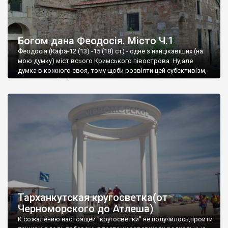
Богом дана Феодосія. Місто Ч.1
Феодосія (Кафа-12 (13) -15 (18) ст) - одне з найцікавіших (на
мою думку) міст всього Кримського півострова .Ну,але
думка в кожного своя, тому щоби розвіяти цей субєктивізм,
запрошую відвідати це
Тарханкутская кругосветка(от
Черноморского до Атлеша)
К сожалению настоящей "кругосветки" не получилось,пройти