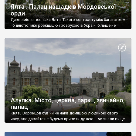
Ялта . Палац нащадків Мордовської
орди
Дивне місто все таки Ялта. Такого контрасту між багатством
і бідністю, між розкішшю і розрухою в Україні більше не
знайдеш.
Алупка. Місто, церква, парк і, звичайно,
палац
Князь Воронцов був чи не найвідомішою людиною свого
часу, але давайте не будемо кривити душею – чи знали ви це
прізвище до відвідин Алупки? Мабуть все таки ні.