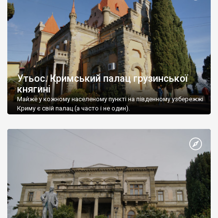
Утьос. Кримський палац грузинської
княгині
Майже у кожному населеному пункті на південному узбережжі
Криму є свій палац (а часто і не один).