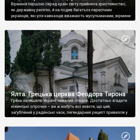
Вірменія першою серед країн світу прийняла християнство,
як державну релігію, й на подив багатьох пересічних
українців, які усіх кавказців вважають мусульманами, вірмени
є відданими вірянами Христа
Ялта. Грецька церква Феодора Тирона
Греки залишили Україні чималий спадок. Достатньо згадати
ніжинські огірочки – ви ж мабуть всі знаєте, що цей,
загублений у радянські часи, легендарний рецепт привезли у
Ніжин греки?