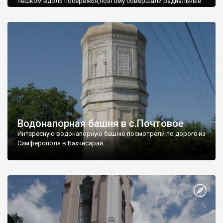
пешком вдоль побережья,поэтому совершали радиальные
вылазки из Оленевки.
Водонапорная башня в с.Почтовое
Интересную водонапорную башню посмотрели по дороге из
Симферополя в Бахчисарай.