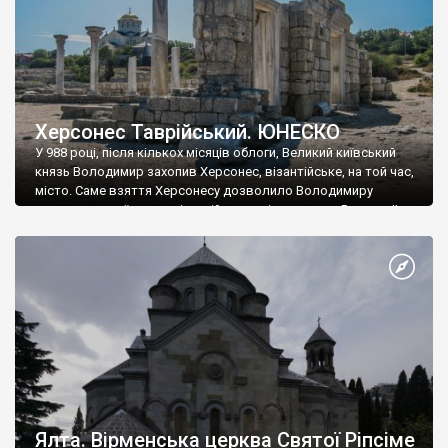
Херсонес Таврійський. ЮНЕСКО
У 988 році, після кількох місяців облоги, Великий київський
князь Володимир захопив Херсонес, візантійське, на той час,
місто. Саме взяття Херсонесу дозволило Володимиру
диктувати свої умови візантійському імператору Василю ІІ, та
одружитися з його дочкою Ганною. Цього ж року, в
Херсонесі Володимир-язичник, став Василем-християнином.
А потім було Хрещення Русі. На честь Херсонесу Таврійського
названо місто […]
Ялта. Вірменська церква Святої Ріпсіме