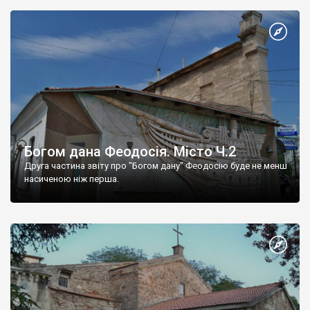
Богом дана Феодосія. Місто Ч.2
Друга частина звіту про "Богом дану" Феодосію буде не менш
насиченою ніж перша.