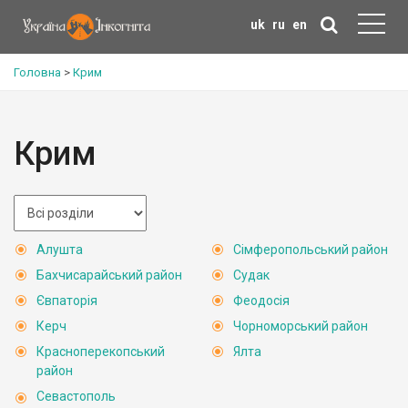
uk
ru
en
Головна
>
Крим
Крим
Алушта
Сімферопольський район
Бахчисарайський район
Судак
Євпаторія
Феодосія
Керч
Чорноморський район
Красноперекопський
Ялта
район
Севастополь