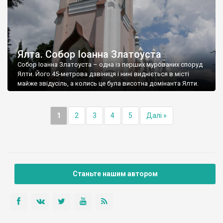
Ялта. Собор Іоанна Златоуста
Собор Іоанна Златоуста – одна із перших мурованих споруд
Ялти. Його 45-метрова дзвіниця і нині видніється в місті
майже звідусіль, а колись це була висотна домінанта Ялти.
1
2
3
4
5
Далі »
Станьте нашим автором