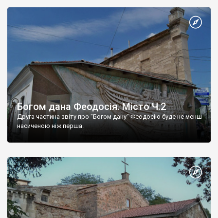
Богом дана Феодосія. Місто Ч.2
Друга частина звіту про "Богом дану" Феодосію буде не менш
насиченою ніж перша.