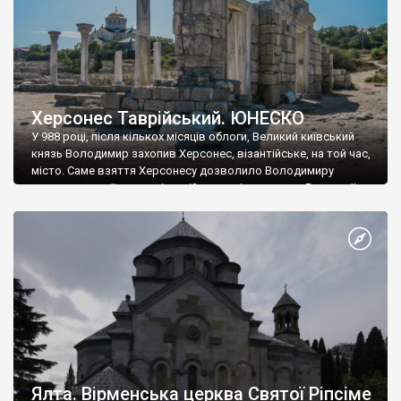
Херсонес Таврійський. ЮНЕСКО
У 988 році, після кількох місяців облоги, Великий київський
князь Володимир захопив Херсонес, візантійське, на той час,
місто. Саме взяття Херсонесу дозволило Володимиру
диктувати свої умови візантійському імператору Василю ІІ, та
одружитися з його дочкою Ганною. Цього ж року, в
Херсонесі Володимир-язичник, став Василем-християнином.
А потім було Хрещення Русі. На честь Херсонесу Таврійського
названо місто […]
Ялта. Вірменська церква Святої Ріпсіме