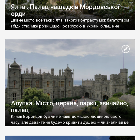
Ялта . Палац нащадків Мордовської
орди
Дивне місто все таки Ялта. Такого контрасту між багатством
і бідністю, між розкішшю і розрухою в Україні більше не
знайдеш.
Алупка. Місто, церква, парк і, звичайно,
палац
Князь Воронцов був чи не найвідомішою людиною свого
часу, але давайте не будемо кривити душею – чи знали ви це
прізвище до відвідин Алупки? Мабуть все таки ні.