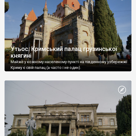
Утьос. Кримський палац грузинської
княгині
Майже у кожному населеному пункті на південному узбережжі
Криму є свій палац (а часто і не один).