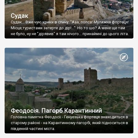
Судак
Судак... Вже чую крики в спину: "Ааа, попса! Муляжна фортеця!
Місце,туристами затерте до дір!..." Но то шо? А мене ще там
не було, ну не "дірявив" я там нічого... принаймні до цього літа.
Феодосія. Пагорб Карантинний
Головна памятка Феодосії - Генуезька фортеця знаходиться в
старому районі - на Карантинному пагорбі, який підноситься в
південній частині міста.