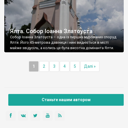
Ялта. Собор Іоанна Златоуста
Собор Іоанна Златоуста – одна із перших мурованих споруд
Ялти. Його 45-метрова дзвіниця і нині видніється в місті
майже звідусіль, а колись це була висотна домінанта Ялти.
1
2
3
4
5
Далі »
Станьте нашим автором