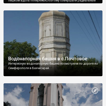
пешком вдоль побережья,поэтому совершали радиальные
вылазки из Оленевки.
Водонапорная башня в с.Почтовое
Интересную водонапорную башню посмотрели по дороге из
Симферополя в Бахчисарай.