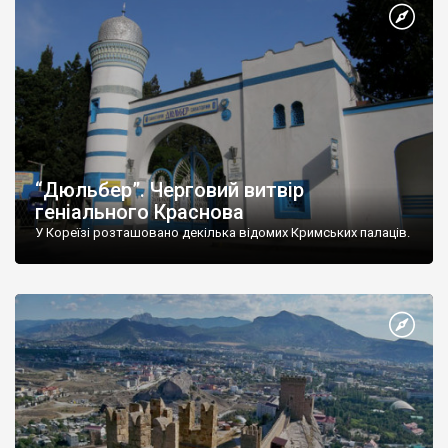
“Дюльбер”. Черговий витвір
геніального Краснова
У Кореїзі розташовано декілька відомих Кримських палаців.