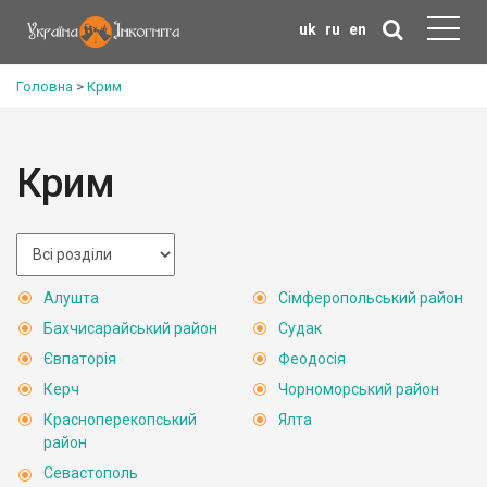
uk
ru
en
Головна
>
Крим
Крим
Алушта
Сімферопольський район
Бахчисарайський район
Судак
Євпаторія
Феодосія
Керч
Чорноморський район
Красноперекопський
Ялта
район
Севастополь