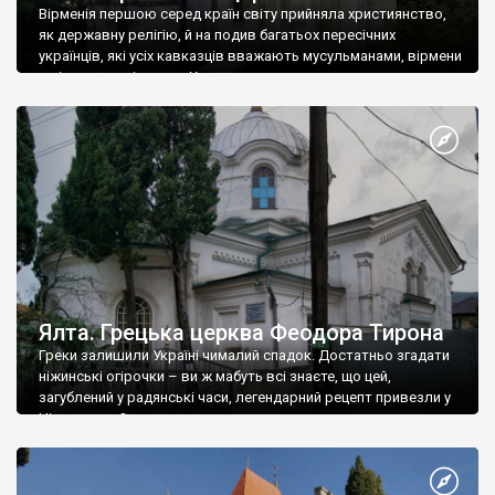
Вірменія першою серед країн світу прийняла християнство,
як державну релігію, й на подив багатьох пересічних
українців, які усіх кавказців вважають мусульманами, вірмени
є відданими вірянами Христа
Ялта. Грецька церква Феодора Тирона
Греки залишили Україні чималий спадок. Достатньо згадати
ніжинські огірочки – ви ж мабуть всі знаєте, що цей,
загублений у радянські часи, легендарний рецепт привезли у
Ніжин греки?