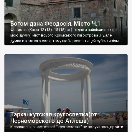
Богом дана Феодосія. Місто Ч.1
Феодосія (Кафа-12 (13) -15 (18) ст) - одне з найцікавіших (на
мою думку) міст всього Кримського півострова .Ну,але
думка в кожного своя, тому щоби розвіяти цей субєктивізм,
запрошую відвідати це
Тарханкутская кругосветка(от
Черноморского до Атлеша)
К сожалению настоящей "кругосветки" не получилось,пройти