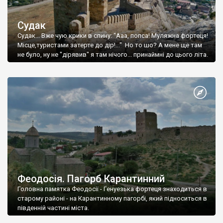
Судак
Судак... Вже чую крики в спину: "Ааа, попса! Муляжна фортеця!
Місце,туристами затерте до дір!..." Но то шо? А мене ще там
не було, ну не "дірявив" я там нічого... принаймні до цього літа.
Феодосія. Пагорб Карантинний
Головна памятка Феодосії - Генуезька фортеця знаходиться в
старому районі - на Карантинному пагорбі, який підноситься в
південній частині міста.