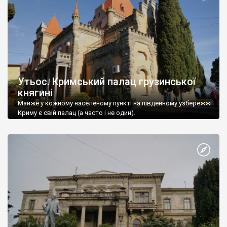
Утьос. Кримський палац грузинської
княгині
Майже у кожному населеному пункті на південному узбережжі
Криму є свій палац (а часто і не один).