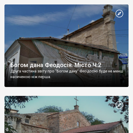
Богом дана Феодосія. Місто Ч.2
Друга частина звіту про "Богом дану" Феодосію буде не менш
насиченою ніж перша.