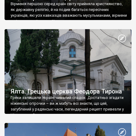
Вірменія першою серед країн світу прийняла християнство,
як державну релігію, й на подив багатьох пересічних
українців, які усіх кавказців вважають мусульманами, вірмени
є відданими вірянами Христа
Ялта. Грецька церква Феодора Тирона
Греки залишили Україні чималий спадок. Достатньо згадати
ніжинські огірочки – ви ж мабуть всі знаєте, що цей,
загублений у радянські часи, легендарний рецепт привезли у
Ніжин греки?