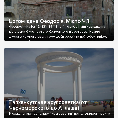
Богом дана Феодосія. Місто Ч.1
Феодосія (Кафа-12 (13) -15 (18) ст) - одне з найцікавіших (на
мою думку) міст всього Кримського півострова .Ну,але
думка в кожного своя, тому щоби розвіяти цей субєктивізм,
запрошую відвідати це
Тарханкутская кругосветка(от
Черноморского до Атлеша)
К сожалению настоящей "кругосветки" не получилось,пройти