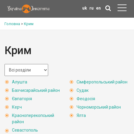
uk
ru
en
Головна
>
Крим
Крим
Алушта
Сімферопольський район
Бахчисарайський район
Судак
Євпаторія
Феодосія
Керч
Чорноморський район
Красноперекопський
Ялта
район
Севастополь