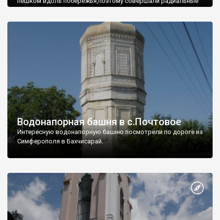
пешком вдоль побережья,поэтому совершали радиальные
вылазки из Оленевки.
Водонапорная башня в с.Почтовое
Интересную водонапорную башню посмотрели по дороге из
Симферополя в Бахчисарай.