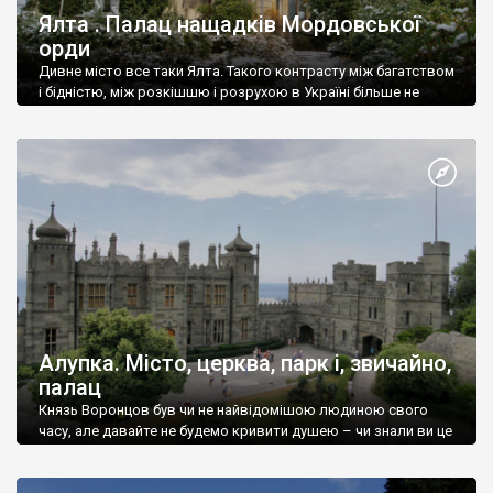
Ялта . Палац нащадків Мордовської
орди
Дивне місто все таки Ялта. Такого контрасту між багатством
і бідністю, між розкішшю і розрухою в Україні більше не
знайдеш.
Алупка. Місто, церква, парк і, звичайно,
палац
Князь Воронцов був чи не найвідомішою людиною свого
часу, але давайте не будемо кривити душею – чи знали ви це
прізвище до відвідин Алупки? Мабуть все таки ні.