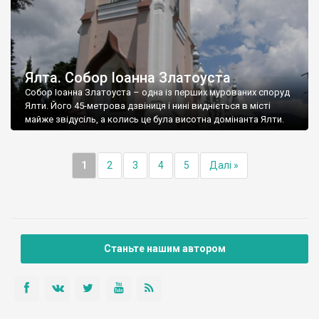
Ялта. Собор Іоанна Златоуста
Собор Іоанна Златоуста – одна із перших мурованих споруд
Ялти. Його 45-метрова дзвіниця і нині видніється в місті
майже звідусіль, а колись це була висотна домінанта Ялти.
1
2
3
4
5
Далі »
Станьте нашим автором