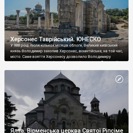
Херсонес Таврійський. ЮНЕСКО
У 988 році, після кількох місяців облоги, Великий київський
князь Володимир захопив Херсонес, візантійське, на той час,
місто. Саме взяття Херсонесу дозволило Володимиру
диктувати свої умови візантійському імператору Василю ІІ, та
одружитися з його дочкою Ганною. Цього ж року, в
Херсонесі Володимир-язичник, став Василем-християнином.
А потім було Хрещення Русі. На честь Херсонесу Таврійського
названо місто […]
Ялта. Вірменська церква Святої Ріпсіме