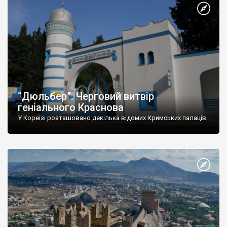
“Дюльбер”. Черговий витвір
геніального Краснова
У Кореїзі розташовано декілька відомих Кримських палаців.