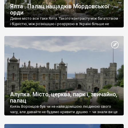
Ялта . Палац нащадків Мордовської
орди
Дивне місто все таки Ялта. Такого контрасту між багатством
і бідністю, між розкішшю і розрухою в Україні більше не
знайдеш.
Алупка. Місто, церква, парк і, звичайно,
палац
Князь Воронцов був чи не найвідомішою людиною свого
часу, але давайте не будемо кривити душею – чи знали ви це
прізвище до відвідин Алупки? Мабуть все таки ні.