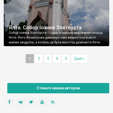
Ялта. Собор Іоанна Златоуста
Собор Іоанна Златоуста – одна із перших мурованих споруд
Ялти. Його 45-метрова дзвіниця і нині видніється в місті
майже звідусіль, а колись це була висотна домінанта Ялти.
1
2
3
4
5
Далі »
Станьте нашим автором