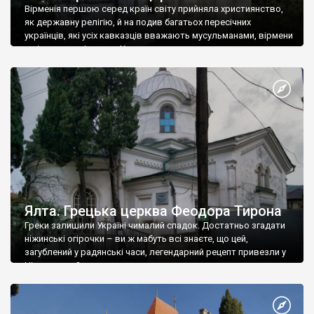
Вірменія першою серед країн світу прийняла християнство,
як державну релігію, й на подив багатьох пересічних
українців, які усіх кавказців вважають мусульманами, вірмени
є відданими вірянами Христа
Ялта. Грецька церква Феодора Тирона
Греки залишили Україні чималий спадок. Достатньо згадати
ніжинські огірочки – ви ж мабуть всі знаєте, що цей,
загублений у радянські часи, легендарний рецепт привезли у
Ніжин греки?