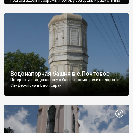
пешком вдоль побережья,поэтому совершали радиальные
вылазки из Оленевки.
Водонапорная башня в с.Почтовое
Интересную водонапорную башню посмотрели по дороге из
Симферополя в Бахчисарай.