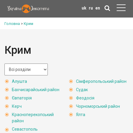
uk
ru
en
Головна
>
Крим
Крим
Алушта
Сімферопольський район
Бахчисарайський район
Судак
Євпаторія
Феодосія
Керч
Чорноморський район
Красноперекопський
Ялта
район
Севастополь