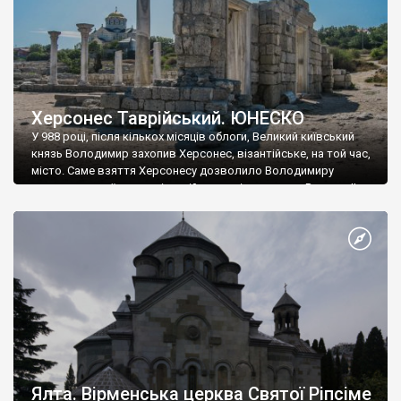
Херсонес Таврійський. ЮНЕСКО
У 988 році, після кількох місяців облоги, Великий київський
князь Володимир захопив Херсонес, візантійське, на той час,
місто. Саме взяття Херсонесу дозволило Володимиру
диктувати свої умови візантійському імператору Василю ІІ, та
одружитися з його дочкою Ганною. Цього ж року, в
Херсонесі Володимир-язичник, став Василем-християнином.
А потім було Хрещення Русі. На честь Херсонесу Таврійського
названо місто […]
Ялта. Вірменська церква Святої Ріпсіме