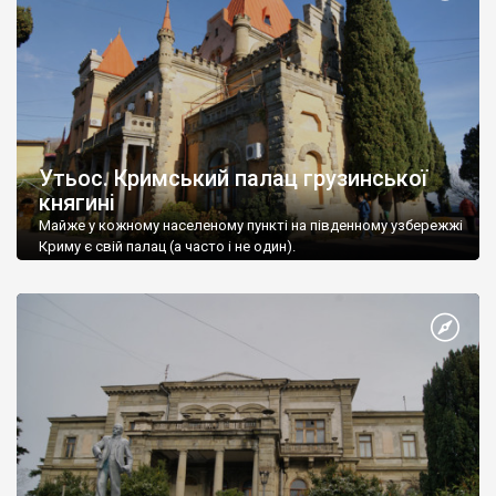
Утьос. Кримський палац грузинської
княгині
Майже у кожному населеному пункті на південному узбережжі
Криму є свій палац (а часто і не один).