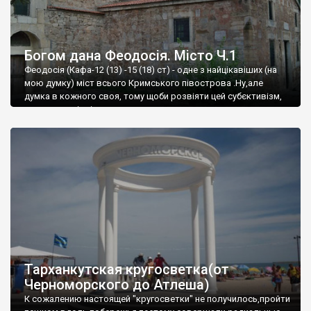
Богом дана Феодосія. Місто Ч.1
Феодосія (Кафа-12 (13) -15 (18) ст) - одне з найцікавіших (на
мою думку) міст всього Кримського півострова .Ну,але
думка в кожного своя, тому щоби розвіяти цей субєктивізм,
запрошую відвідати це
Тарханкутская кругосветка(от
Черноморского до Атлеша)
К сожалению настоящей "кругосветки" не получилось,пройти