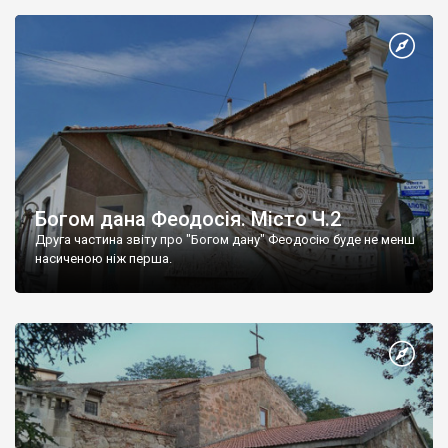
Богом дана Феодосія. Місто Ч.2
Друга частина звіту про "Богом дану" Феодосію буде не менш
насиченою ніж перша.