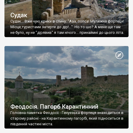
Судак
Судак... Вже чую крики в спину: "Ааа, попса! Муляжна фортеця!
Місце,туристами затерте до дір!..." Но то шо? А мене ще там
не було, ну не "дірявив" я там нічого... принаймні до цього літа.
Феодосія. Пагорб Карантинний
Головна памятка Феодосії - Генуезька фортеця знаходиться в
старому районі - на Карантинному пагорбі, який підноситься в
південній частині міста.