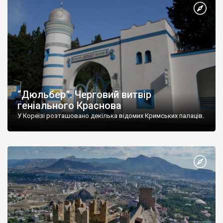
“Дюльбер”. Черговий витвір
геніального Краснова
У Кореїзі розташовано декілька відомих Кримських палаців.