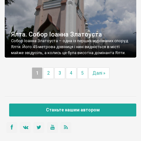
Ялта. Собор Іоанна Златоуста
Собор Іоанна Златоуста – одна із перших мурованих споруд
Ялти. Його 45-метрова дзвіниця і нині видніється в місті
майже звідусіль, а колись це була висотна домінанта Ялти.
1
2
3
4
5
Далі »
Станьте нашим автором