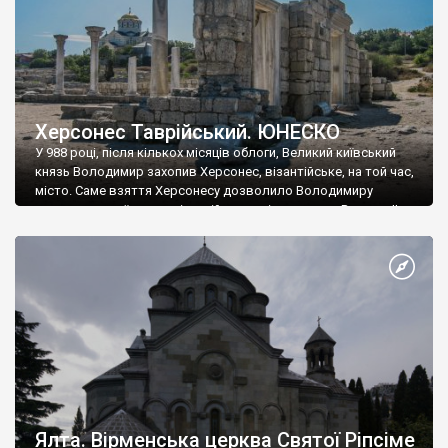
Херсонес Таврійський. ЮНЕСКО
У 988 році, після кількох місяців облоги, Великий київський
князь Володимир захопив Херсонес, візантійське, на той час,
місто. Саме взяття Херсонесу дозволило Володимиру
диктувати свої умови візантійському імператору Василю ІІ, та
одружитися з його дочкою Ганною. Цього ж року, в
Херсонесі Володимир-язичник, став Василем-християнином.
А потім було Хрещення Русі. На честь Херсонесу Таврійського
названо місто […]
Ялта. Вірменська церква Святої Ріпсіме