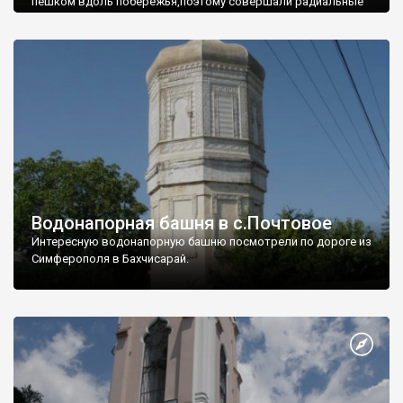
пешком вдоль побережья,поэтому совершали радиальные
вылазки из Оленевки.
Водонапорная башня в с.Почтовое
Интересную водонапорную башню посмотрели по дороге из
Симферополя в Бахчисарай.