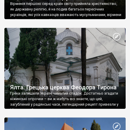
Вірменія першою серед країн світу прийняла християнство,
як державну релігію, й на подив багатьох пересічних
українців, які усіх кавказців вважають мусульманами, вірмени
є відданими вірянами Христа
Ялта. Грецька церква Феодора Тирона
Греки залишили Україні чималий спадок. Достатньо згадати
ніжинські огірочки – ви ж мабуть всі знаєте, що цей,
загублений у радянські часи, легендарний рецепт привезли у
Ніжин греки?