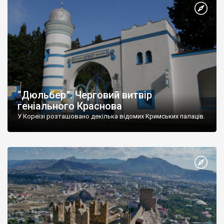
“Дюльбер”. Черговий витвір
геніального Краснова
У Кореїзі розташовано декілька відомих Кримських палаців.