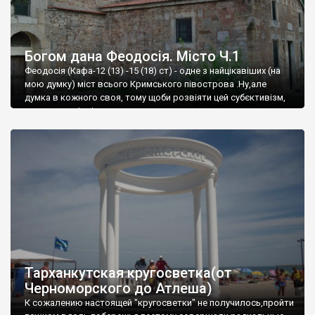
Богом дана Феодосія. Місто Ч.1
Феодосія (Кафа-12 (13) -15 (18) ст) - одне з найцікавіших (на
мою думку) міст всього Кримського півострова .Ну,але
думка в кожного своя, тому щоби розвіяти цей субєктивізм,
запрошую відвідати це
Тарханкутская кругосветка(от
Черноморского до Атлеша)
К сожалению настоящей "кругосветки" не получилось,пройти