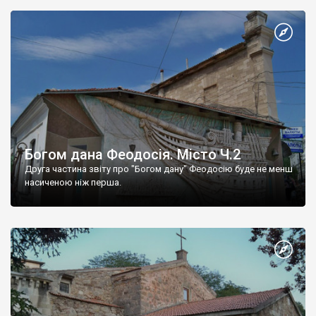
Богом дана Феодосія. Місто Ч.2
Друга частина звіту про "Богом дану" Феодосію буде не менш
насиченою ніж перша.