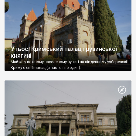
Утьос. Кримський палац грузинської
княгині
Майже у кожному населеному пункті на південному узбережжі
Криму є свій палац (а часто і не один).