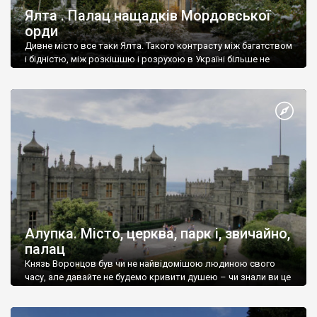
Ялта . Палац нащадків Мордовської
орди
Дивне місто все таки Ялта. Такого контрасту між багатством
і бідністю, між розкішшю і розрухою в Україні більше не
знайдеш.
Алупка. Місто, церква, парк і, звичайно,
палац
Князь Воронцов був чи не найвідомішою людиною свого
часу, але давайте не будемо кривити душею – чи знали ви це
прізвище до відвідин Алупки? Мабуть все таки ні.