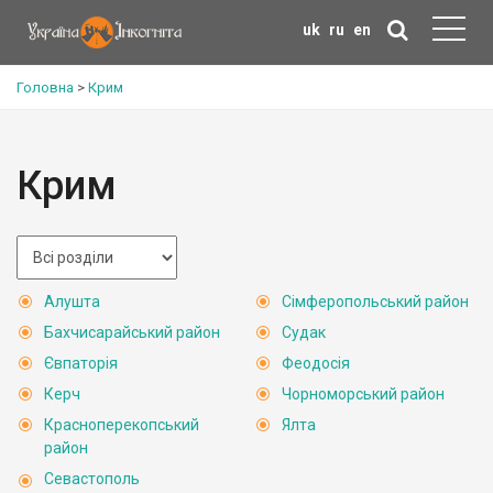
uk
ru
en
Головна
>
Крим
Крим
Алушта
Сімферопольський район
Бахчисарайський район
Судак
Євпаторія
Феодосія
Керч
Чорноморський район
Красноперекопський
Ялта
район
Севастополь