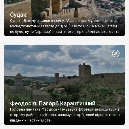
Судак
Судак... Вже чую крики в спину: "Ааа, попса! Муляжна фортеця!
Місце,туристами затерте до дір!..." Но то шо? А мене ще там
не було, ну не "дірявив" я там нічого... принаймні до цього літа.
Феодосія. Пагорб Карантинний
Головна памятка Феодосії - Генуезька фортеця знаходиться в
старому районі - на Карантинному пагорбі, який підноситься в
південній частині міста.