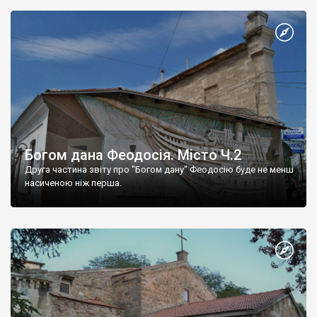
Богом дана Феодосія. Місто Ч.2
Друга частина звіту про "Богом дану" Феодосію буде не менш
насиченою ніж перша.