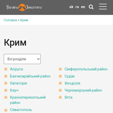
uk
ru
en
Головна
>
Крим
Крим
Алушта
Сімферопольський район
Бахчисарайський район
Судак
Євпаторія
Феодосія
Керч
Чорноморський район
Красноперекопський
Ялта
район
Севастополь