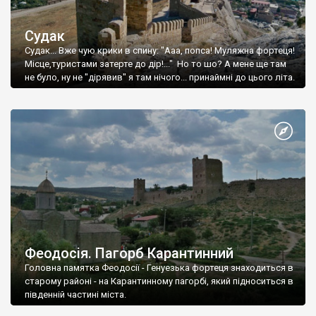
Судак
Судак... Вже чую крики в спину: "Ааа, попса! Муляжна фортеця!
Місце,туристами затерте до дір!..." Но то шо? А мене ще там
не було, ну не "дірявив" я там нічого... принаймні до цього літа.
Феодосія. Пагорб Карантинний
Головна памятка Феодосії - Генуезька фортеця знаходиться в
старому районі - на Карантинному пагорбі, який підноситься в
південній частині міста.