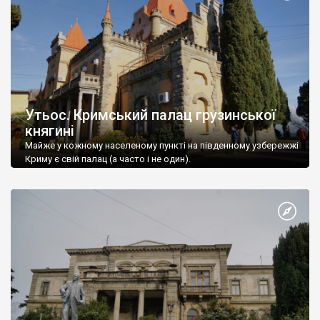
Утьос. Кримський палац грузинської
княгині
Майже у кожному населеному пункті на південному узбережжі
Криму є свій палац (а часто і не один).