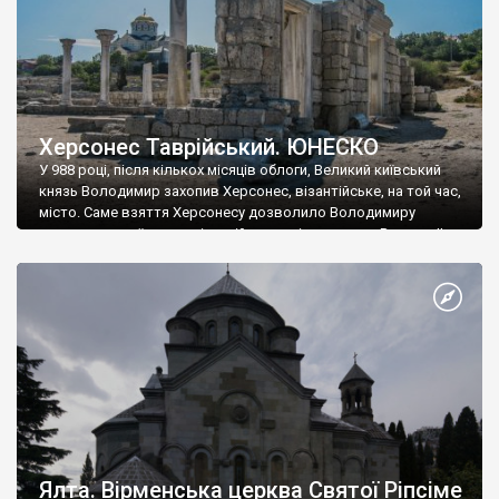
Херсонес Таврійський. ЮНЕСКО
У 988 році, після кількох місяців облоги, Великий київський
князь Володимир захопив Херсонес, візантійське, на той час,
місто. Саме взяття Херсонесу дозволило Володимиру
диктувати свої умови візантійському імператору Василю ІІ, та
одружитися з його дочкою Ганною. Цього ж року, в
Херсонесі Володимир-язичник, став Василем-християнином.
А потім було Хрещення Русі. На честь Херсонесу Таврійського
названо місто […]
Ялта. Вірменська церква Святої Ріпсіме