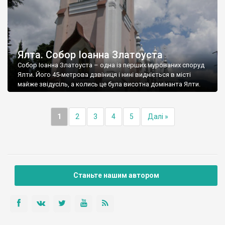
Ялта. Собор Іоанна Златоуста
Собор Іоанна Златоуста – одна із перших мурованих споруд
Ялти. Його 45-метрова дзвіниця і нині видніється в місті
майже звідусіль, а колись це була висотна домінанта Ялти.
1
2
3
4
5
Далі »
Станьте нашим автором