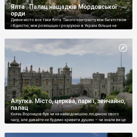
Ялта . Палац нащадків Мордовської
орди
Дивне місто все таки Ялта. Такого контрасту між багатством
і бідністю, між розкішшю і розрухою в Україні більше не
знайдеш.
Алупка. Місто, церква, парк і, звичайно,
палац
Князь Воронцов був чи не найвідомішою людиною свого
часу, але давайте не будемо кривити душею – чи знали ви це
прізвище до відвідин Алупки? Мабуть все таки ні.