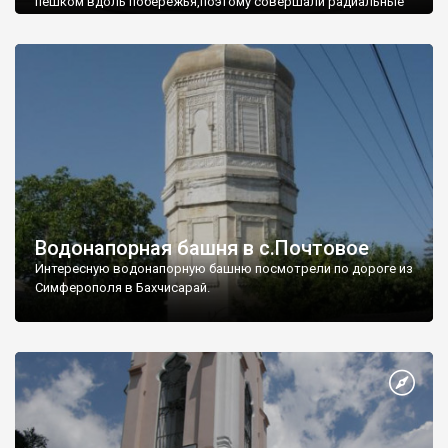
пешком вдоль побережья,поэтому совершали радиальные
вылазки из Оленевки.
Водонапорная башня в с.Почтовое
Интересную водонапорную башню посмотрели по дороге из
Симферополя в Бахчисарай.