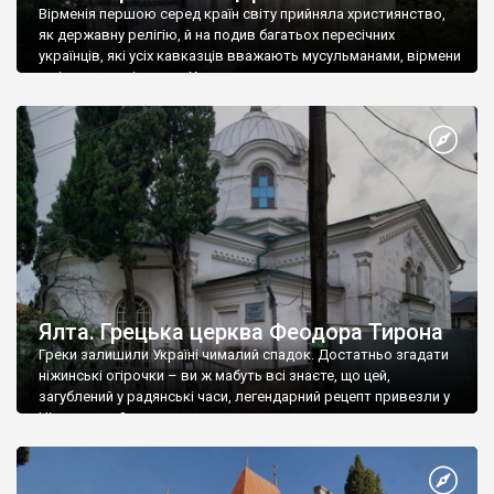
Вірменія першою серед країн світу прийняла християнство,
як державну релігію, й на подив багатьох пересічних
українців, які усіх кавказців вважають мусульманами, вірмени
є відданими вірянами Христа
Ялта. Грецька церква Феодора Тирона
Греки залишили Україні чималий спадок. Достатньо згадати
ніжинські огірочки – ви ж мабуть всі знаєте, що цей,
загублений у радянські часи, легендарний рецепт привезли у
Ніжин греки?