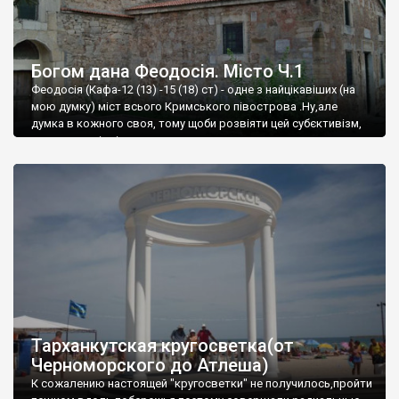
Богом дана Феодосія. Місто Ч.1
Феодосія (Кафа-12 (13) -15 (18) ст) - одне з найцікавіших (на
мою думку) міст всього Кримського півострова .Ну,але
думка в кожного своя, тому щоби розвіяти цей субєктивізм,
запрошую відвідати це
Тарханкутская кругосветка(от
Черноморского до Атлеша)
К сожалению настоящей "кругосветки" не получилось,пройти