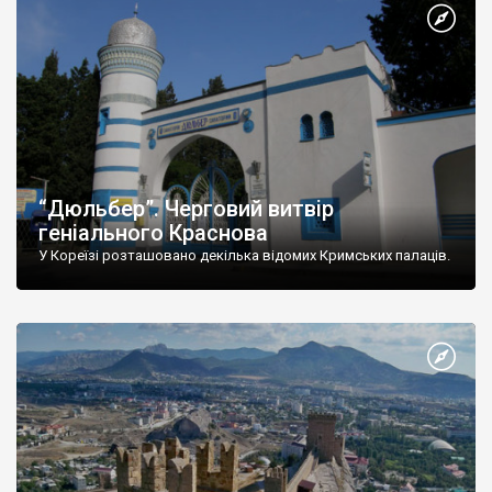
“Дюльбер”. Черговий витвір
геніального Краснова
У Кореїзі розташовано декілька відомих Кримських палаців.