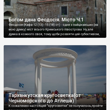
Богом дана Феодосія. Місто Ч.1
Феодосія (Кафа-12 (13) -15 (18) ст) - одне з найцікавіших (на
мою думку) міст всього Кримського півострова .Ну,але
думка в кожного своя, тому щоби розвіяти цей субєктивізм,
запрошую відвідати це
Тарханкутская кругосветка(от
Черноморского до Атлеша)
К сожалению настоящей "кругосветки" не получилось,пройти