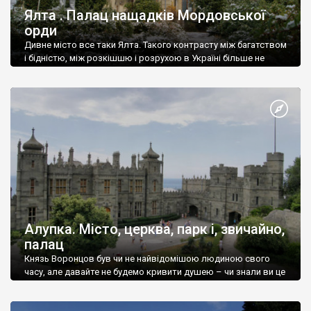
Ялта . Палац нащадків Мордовської
орди
Дивне місто все таки Ялта. Такого контрасту між багатством
і бідністю, між розкішшю і розрухою в Україні більше не
знайдеш.
Алупка. Місто, церква, парк і, звичайно,
палац
Князь Воронцов був чи не найвідомішою людиною свого
часу, але давайте не будемо кривити душею – чи знали ви це
прізвище до відвідин Алупки? Мабуть все таки ні.