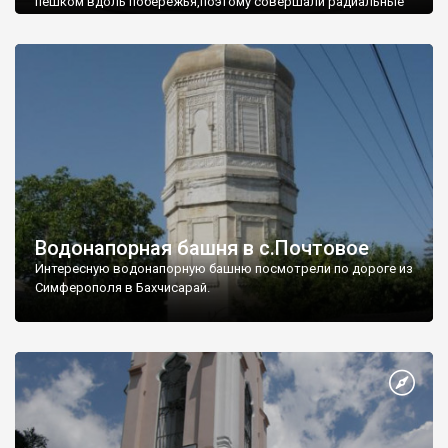
пешком вдоль побережья,поэтому совершали радиальные
вылазки из Оленевки.
Водонапорная башня в с.Почтовое
Интересную водонапорную башню посмотрели по дороге из
Симферополя в Бахчисарай.