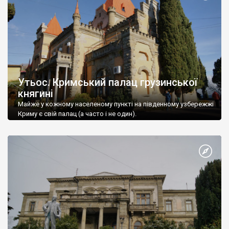
Утьос. Кримський палац грузинської
княгині
Майже у кожному населеному пункті на південному узбережжі
Криму є свій палац (а часто і не один).