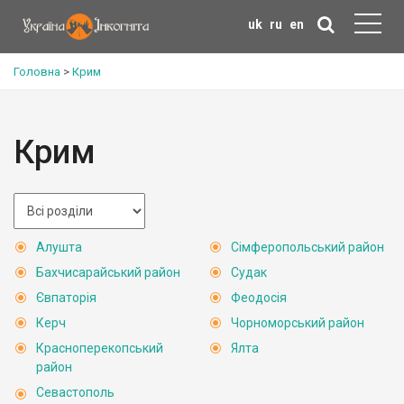
uk
ru
en
Головна
>
Крим
Крим
Алушта
Сімферопольський район
Бахчисарайський район
Судак
Євпаторія
Феодосія
Керч
Чорноморський район
Красноперекопський
Ялта
район
Севастополь