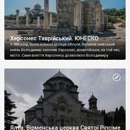
Херсонес Таврійський. ЮНЕСКО
У 988 році, після кількох місяців облоги, Великий київський
князь Володимир захопив Херсонес, візантійське, на той час,
місто. Саме взяття Херсонесу дозволило Володимиру
диктувати свої умови візантійському імператору Василю ІІ, та
одружитися з його дочкою Ганною. Цього ж року, в
Херсонесі Володимир-язичник, став Василем-християнином.
А потім було Хрещення Русі. На честь Херсонесу Таврійського
названо місто […]
Ялта. Вірменська церква Святої Ріпсіме