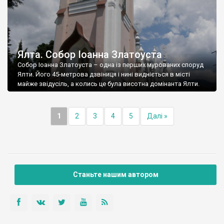
Ялта. Собор Іоанна Златоуста
Собор Іоанна Златоуста – одна із перших мурованих споруд
Ялти. Його 45-метрова дзвіниця і нині видніється в місті
майже звідусіль, а колись це була висотна домінанта Ялти.
1
2
3
4
5
Далі »
Станьте нашим автором