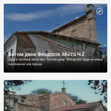
Богом дана Феодосія. Місто Ч.2
Друга частина звіту про "Богом дану" Феодосію буде не менш
насиченою ніж перша.