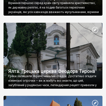
Вірменія першою серед країн світу прийняла християнство,
як державну релігію, й на подив багатьох пересічних
українців, які усіх кавказців вважають мусульманами, вірмени
є відданими вірянами Христа
Ялта. Грецька церква Феодора Тирона
Греки залишили Україні чималий спадок. Достатньо згадати
ніжинські огірочки – ви ж мабуть всі знаєте, що цей,
загублений у радянські часи, легендарний рецепт привезли у
Ніжин греки?