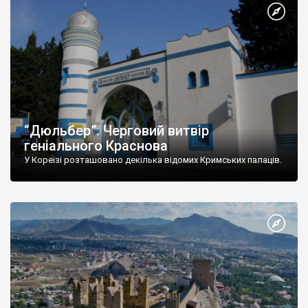
“Дюльбер”. Черговий витвір
геніального Краснова
У Кореїзі розташовано декілька відомих Кримських палаців.