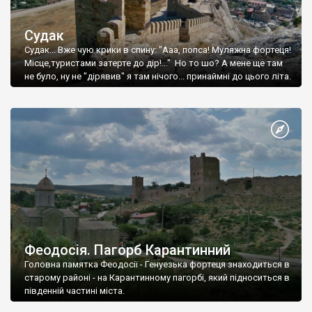
Судак
Судак... Вже чую крики в спину: "Ааа, попса! Муляжна фортеця!
Місце,туристами затерте до дір!..." Но то шо? А мене ще там
не було, ну не "дірявив" я там нічого... принаймні до цього літа.
Феодосія. Пагорб Карантинний
Головна памятка Феодосії - Генуезька фортеця знаходиться в
старому районі - на Карантинному пагорбі, який підноситься в
південній частині міста.