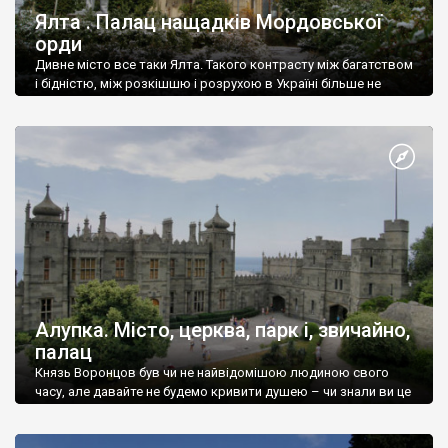
Ялта . Палац нащадків Мордовської
орди
Дивне місто все таки Ялта. Такого контрасту між багатством
і бідністю, між розкішшю і розрухою в Україні більше не
знайдеш.
Алупка. Місто, церква, парк і, звичайно,
палац
Князь Воронцов був чи не найвідомішою людиною свого
часу, але давайте не будемо кривити душею – чи знали ви це
прізвище до відвідин Алупки? Мабуть все таки ні.