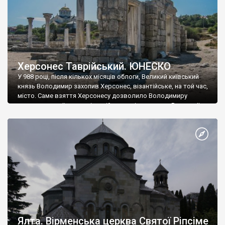
Херсонес Таврійський. ЮНЕСКО
У 988 році, після кількох місяців облоги, Великий київський
князь Володимир захопив Херсонес, візантійське, на той час,
місто. Саме взяття Херсонесу дозволило Володимиру
диктувати свої умови візантійському імператору Василю ІІ, та
одружитися з його дочкою Ганною. Цього ж року, в
Херсонесі Володимир-язичник, став Василем-християнином.
А потім було Хрещення Русі. На честь Херсонесу Таврійського
названо місто […]
Ялта. Вірменська церква Святої Ріпсіме