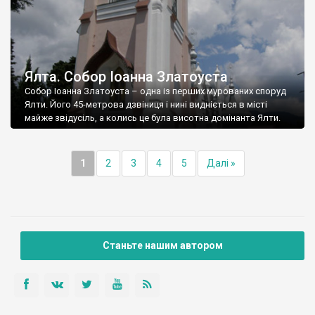
Ялта. Собор Іоанна Златоуста
Собор Іоанна Златоуста – одна із перших мурованих споруд
Ялти. Його 45-метрова дзвіниця і нині видніється в місті
майже звідусіль, а колись це була висотна домінанта Ялти.
1
2
3
4
5
Далі »
Станьте нашим автором