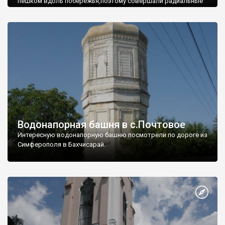
пешком вдоль побережья,поэтому совершали радиальные
вылазки из Оленевки.
Водонапорная башня в с.Почтовое
Интересную водонапорную башню посмотрели по дороге из
Симферополя в Бахчисарай.