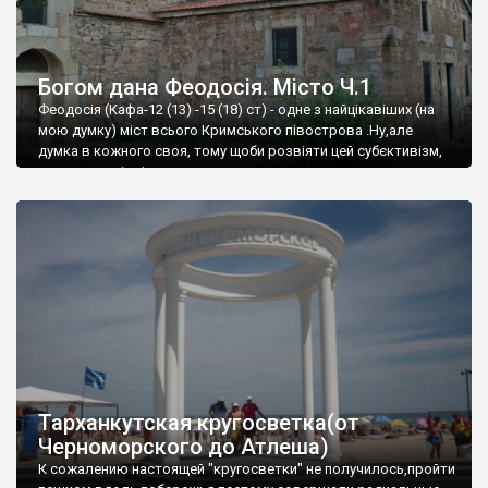
Богом дана Феодосія. Місто Ч.1
Феодосія (Кафа-12 (13) -15 (18) ст) - одне з найцікавіших (на
мою думку) міст всього Кримського півострова .Ну,але
думка в кожного своя, тому щоби розвіяти цей субєктивізм,
запрошую відвідати це
Тарханкутская кругосветка(от
Черноморского до Атлеша)
К сожалению настоящей "кругосветки" не получилось,пройти