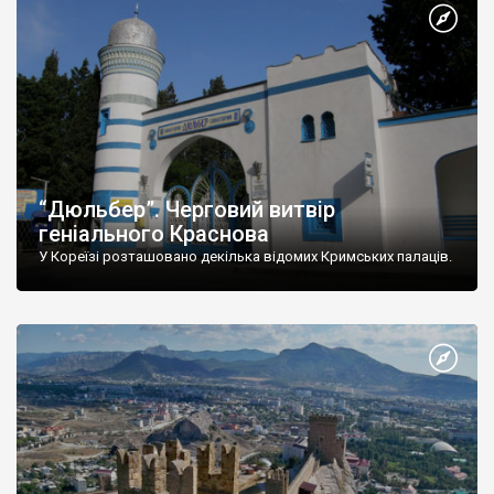
“Дюльбер”. Черговий витвір
геніального Краснова
У Кореїзі розташовано декілька відомих Кримських палаців.