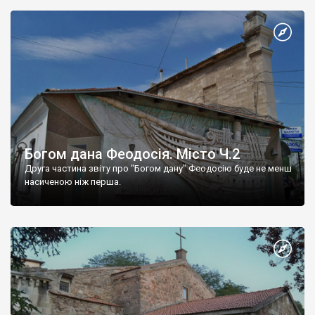
Богом дана Феодосія. Місто Ч.2
Друга частина звіту про "Богом дану" Феодосію буде не менш
насиченою ніж перша.