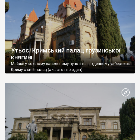
Утьос. Кримський палац грузинської
княгині
Майже у кожному населеному пункті на південному узбережжі
Криму є свій палац (а часто і не один).