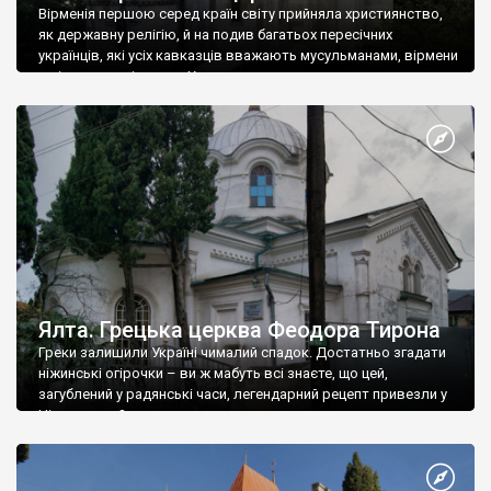
Вірменія першою серед країн світу прийняла християнство,
як державну релігію, й на подив багатьох пересічних
українців, які усіх кавказців вважають мусульманами, вірмени
є відданими вірянами Христа
Ялта. Грецька церква Феодора Тирона
Греки залишили Україні чималий спадок. Достатньо згадати
ніжинські огірочки – ви ж мабуть всі знаєте, що цей,
загублений у радянські часи, легендарний рецепт привезли у
Ніжин греки?