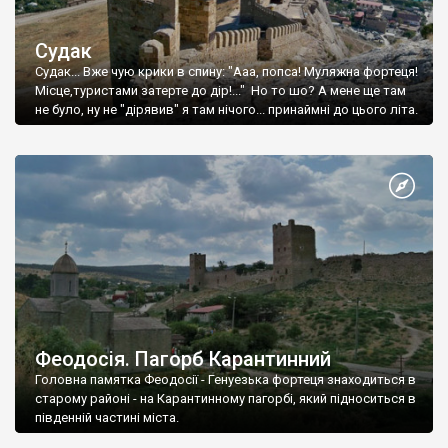
Судак
Судак... Вже чую крики в спину: "Ааа, попса! Муляжна фортеця!
Місце,туристами затерте до дір!..." Но то шо? А мене ще там
не було, ну не "дірявив" я там нічого... принаймні до цього літа.
Феодосія. Пагорб Карантинний
Головна памятка Феодосії - Генуезька фортеця знаходиться в
старому районі - на Карантинному пагорбі, який підноситься в
південній частині міста.