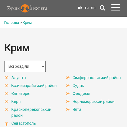
uk
ru
en
Головна
>
Крим
Крим
Алушта
Сімферопольський район
Бахчисарайський район
Судак
Євпаторія
Феодосія
Керч
Чорноморський район
Красноперекопський
Ялта
район
Севастополь