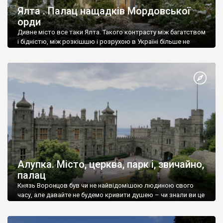
Ялта . Палац нащадків Мордовської
орди
Дивне місто все таки Ялта. Такого контрасту між багатством
і бідністю, між розкішшю і розрухою в Україні більше не
знайдеш.
Алупка. Місто, церква, парк і, звичайно,
палац
Князь Воронцов був чи не найвідомішою людиною свого
часу, але давайте не будемо кривити душею – чи знали ви це
прізвище до відвідин Алупки? Мабуть все таки ні.