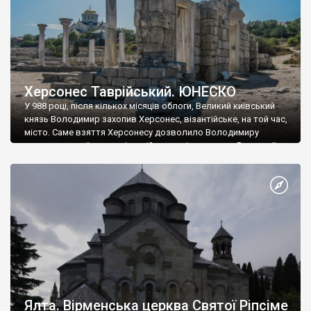
Херсонес Таврійський. ЮНЕСКО
У 988 році, після кількох місяців облоги, Великий київський
князь Володимир захопив Херсонес, візантійське, на той час,
місто. Саме взяття Херсонесу дозволило Володимиру
диктувати свої умови візантійському імператору Василю ІІ, та
одружитися з його дочкою Ганною. Цього ж року, в
Херсонесі Володимир-язичник, став Василем-християнином.
А потім було Хрещення Русі. На честь Херсонесу Таврійського
названо місто […]
Ялта. Вірменська церква Святої Ріпсіме