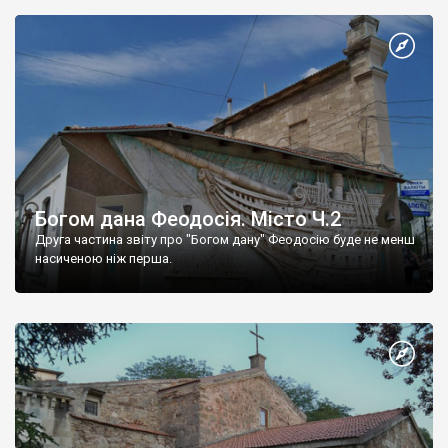
Богом дана Феодосія. Місто Ч.2
Друга частина звіту про "Богом дану" Феодосію буде не менш
насиченою ніж перша.