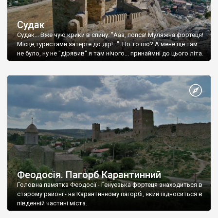
Судак
Судак... Вже чую крики в спину: "Ааа, попса! Муляжна фортеця!
Місце,туристами затерте до дір!..." Но то шо? А мене ще там
не було, ну не "дірявив" я там нічого... принаймні до цього літа.
Феодосія. Пагорб Карантинний
Головна памятка Феодосії - Генуезька фортеця знаходиться в
старому районі - на Карантинному пагорбі, який підноситься в
південній частині міста.