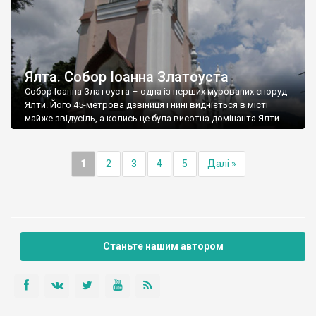
Ялта. Собор Іоанна Златоуста
Собор Іоанна Златоуста – одна із перших мурованих споруд
Ялти. Його 45-метрова дзвіниця і нині видніється в місті
майже звідусіль, а колись це була висотна домінанта Ялти.
1
2
3
4
5
Далі »
Станьте нашим автором