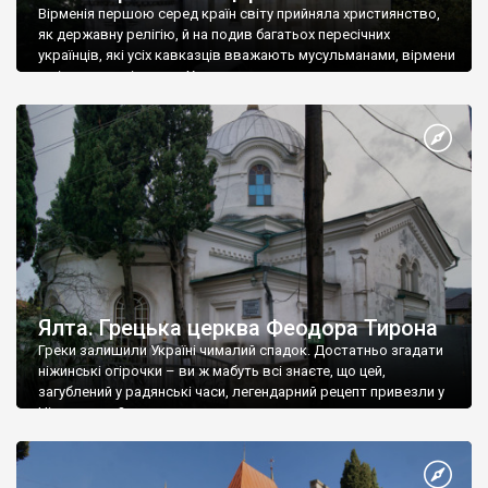
Вірменія першою серед країн світу прийняла християнство,
як державну релігію, й на подив багатьох пересічних
українців, які усіх кавказців вважають мусульманами, вірмени
є відданими вірянами Христа
Ялта. Грецька церква Феодора Тирона
Греки залишили Україні чималий спадок. Достатньо згадати
ніжинські огірочки – ви ж мабуть всі знаєте, що цей,
загублений у радянські часи, легендарний рецепт привезли у
Ніжин греки?