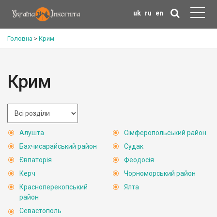
uk
ru
en
Головна
>
Крим
Крим
Алушта
Сімферопольський район
Бахчисарайський район
Судак
Євпаторія
Феодосія
Керч
Чорноморський район
Красноперекопський
Ялта
район
Севастополь