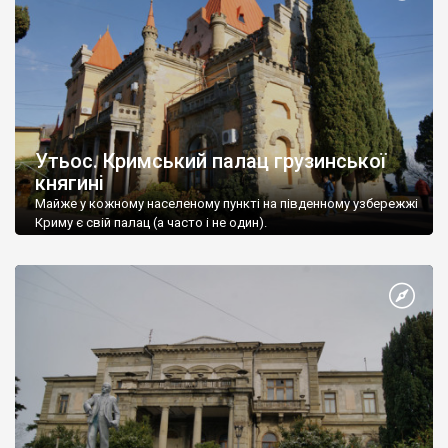
Утьос. Кримський палац грузинської
княгині
Майже у кожному населеному пункті на південному узбережжі
Криму є свій палац (а часто і не один).