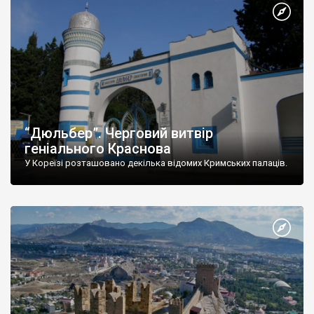
“Дюльбер”. Черговий витвір
геніального Краснова
У Кореїзі розташовано декілька відомих Кримських палаців.