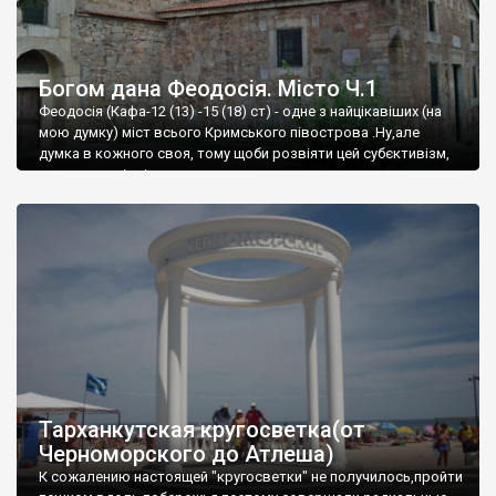
Богом дана Феодосія. Місто Ч.1
Феодосія (Кафа-12 (13) -15 (18) ст) - одне з найцікавіших (на
мою думку) міст всього Кримського півострова .Ну,але
думка в кожного своя, тому щоби розвіяти цей субєктивізм,
запрошую відвідати це
Тарханкутская кругосветка(от
Черноморского до Атлеша)
К сожалению настоящей "кругосветки" не получилось,пройти