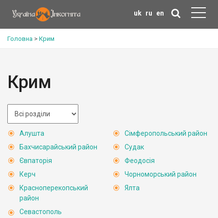
uk
ru
en
Головна
>
Крим
Крим
Алушта
Сімферопольський район
Бахчисарайський район
Судак
Євпаторія
Феодосія
Керч
Чорноморський район
Красноперекопський
Ялта
район
Севастополь