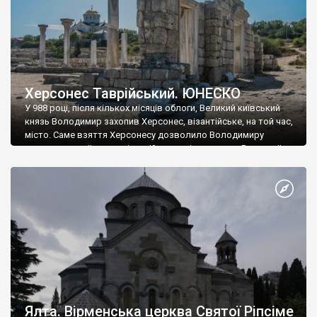
Херсонес Таврійський. ЮНЕСКО
У 988 році, після кількох місяців облоги, Великий київський
князь Володимир захопив Херсонес, візантійське, на той час,
місто. Саме взяття Херсонесу дозволило Володимиру
диктувати свої умови візантійському імператору Василю ІІ, та
одружитися з його дочкою Ганною. Цього ж року, в
Херсонесі Володимир-язичник, став Василем-християнином.
А потім було Хрещення Русі. На честь Херсонесу Таврійського
названо місто […]
Ялта. Вірменська церква Святої Ріпсіме