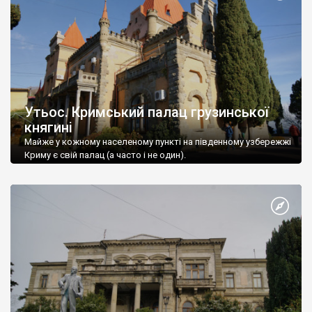
Утьос. Кримський палац грузинської
княгині
Майже у кожному населеному пункті на південному узбережжі
Криму є свій палац (а часто і не один).