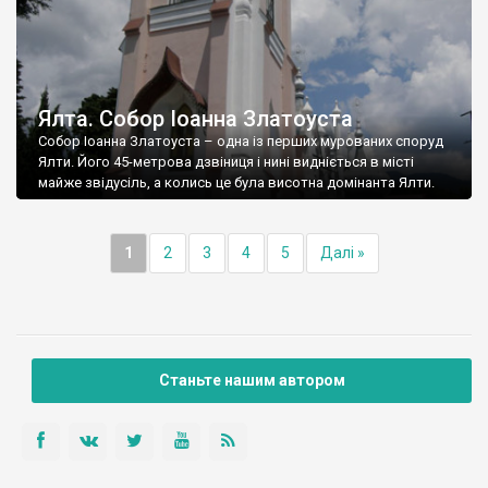
Ялта. Собор Іоанна Златоуста
Собор Іоанна Златоуста – одна із перших мурованих споруд
Ялти. Його 45-метрова дзвіниця і нині видніється в місті
майже звідусіль, а колись це була висотна домінанта Ялти.
1
2
3
4
5
Далі »
Станьте нашим автором