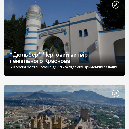
“Дюльбер”. Черговий витвір
геніального Краснова
У Кореїзі розташовано декілька відомих Кримських палаців.