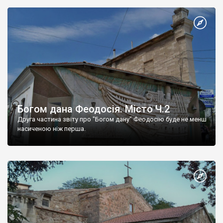
Богом дана Феодосія. Місто Ч.2
Друга частина звіту про "Богом дану" Феодосію буде не менш
насиченою ніж перша.