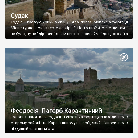
Судак
Судак... Вже чую крики в спину: "Ааа, попса! Муляжна фортеця!
Місце,туристами затерте до дір!..." Но то шо? А мене ще там
не було, ну не "дірявив" я там нічого... принаймні до цього літа.
Феодосія. Пагорб Карантинний
Головна памятка Феодосії - Генуезька фортеця знаходиться в
старому районі - на Карантинному пагорбі, який підноситься в
південній частині міста.