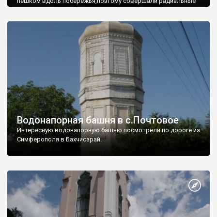
пешком вдоль побережья,поэтому совершали радиальные
вылазки из Оленевки.
Водонапорная башня в с.Почтовое
Интересную водонапорную башню посмотрели по дороге из
Симферополя в Бахчисарай.