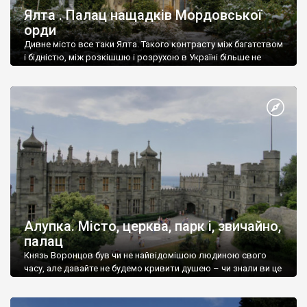
Ялта . Палац нащадків Мордовської
орди
Дивне місто все таки Ялта. Такого контрасту між багатством
і бідністю, між розкішшю і розрухою в Україні більше не
знайдеш.
Алупка. Місто, церква, парк і, звичайно,
палац
Князь Воронцов був чи не найвідомішою людиною свого
часу, але давайте не будемо кривити душею – чи знали ви це
прізвище до відвідин Алупки? Мабуть все таки ні.