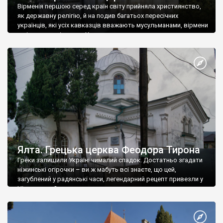
Вірменія першою серед країн світу прийняла християнство,
як державну релігію, й на подив багатьох пересічних
українців, які усіх кавказців вважають мусульманами, вірмени
є відданими вірянами Христа
Ялта. Грецька церква Феодора Тирона
Греки залишили Україні чималий спадок. Достатньо згадати
ніжинські огірочки – ви ж мабуть всі знаєте, що цей,
загублений у радянські часи, легендарний рецепт привезли у
Ніжин греки?