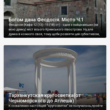
Богом дана Феодосія. Місто Ч.1
Феодосія (Кафа-12 (13) -15 (18) ст) - одне з найцікавіших (на
мою думку) міст всього Кримського півострова .Ну,але
думка в кожного своя, тому щоби розвіяти цей субєктивізм,
запрошую відвідати це
Тарханкутская кругосветка(от
Черноморского до Атлеша)
К сожалению настоящей "кругосветки" не получилось,пройти