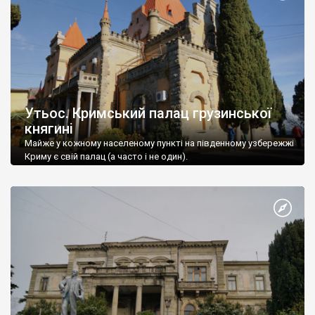
Утьос. Кримський палац грузинської
княгині
Майже у кожному населеному пункті на південному узбережжі
Криму є свій палац (а часто і не один).