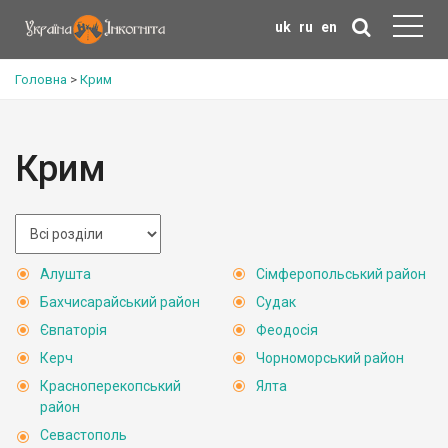
uk
ru
en
Головна
>
Крим
Крим
Алушта
Сімферопольський район
Бахчисарайський район
Судак
Євпаторія
Феодосія
Керч
Чорноморський район
Красноперекопський
Ялта
район
Севастополь