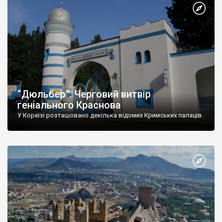
“Дюльбер”. Черговий витвір
геніального Краснова
У Кореїзі розташовано декілька відомих Кримських палаців.