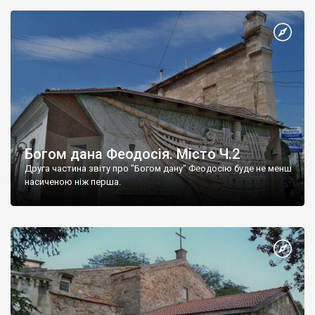
Богом дана Феодосія. Місто Ч.2
Друга частина звіту про "Богом дану" Феодосію буде не менш
насиченою ніж перша.