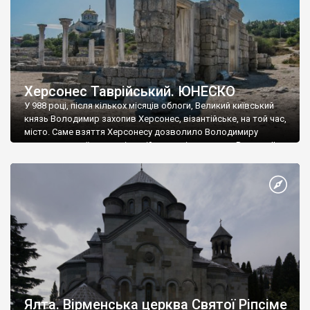
Херсонес Таврійський. ЮНЕСКО
У 988 році, після кількох місяців облоги, Великий київський
князь Володимир захопив Херсонес, візантійське, на той час,
місто. Саме взяття Херсонесу дозволило Володимиру
диктувати свої умови візантійському імператору Василю ІІ, та
одружитися з його дочкою Ганною. Цього ж року, в
Херсонесі Володимир-язичник, став Василем-християнином.
А потім було Хрещення Русі. На честь Херсонесу Таврійського
названо місто […]
Ялта. Вірменська церква Святої Ріпсіме