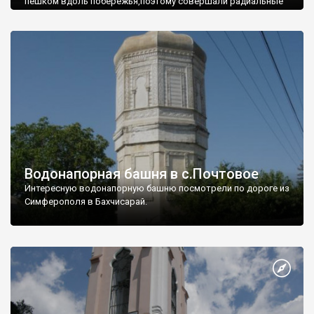
пешком вдоль побережья,поэтому совершали радиальные
вылазки из Оленевки.
Водонапорная башня в с.Почтовое
Интересную водонапорную башню посмотрели по дороге из
Симферополя в Бахчисарай.