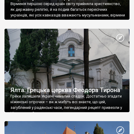
Вірменія першою серед країн світу прийняла християнство,
як державну релігію, й на подив багатьох пересічних
українців, які усіх кавказців вважають мусульманами, вірмени
є відданими вірянами Христа
Ялта. Грецька церква Феодора Тирона
Греки залишили Україні чималий спадок. Достатньо згадати
ніжинські огірочки – ви ж мабуть всі знаєте, що цей,
загублений у радянські часи, легендарний рецепт привезли у
Ніжин греки?