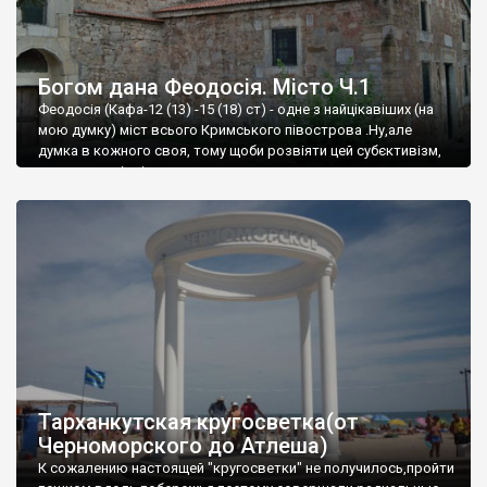
Богом дана Феодосія. Місто Ч.1
Феодосія (Кафа-12 (13) -15 (18) ст) - одне з найцікавіших (на
мою думку) міст всього Кримського півострова .Ну,але
думка в кожного своя, тому щоби розвіяти цей субєктивізм,
запрошую відвідати це
Тарханкутская кругосветка(от
Черноморского до Атлеша)
К сожалению настоящей "кругосветки" не получилось,пройти