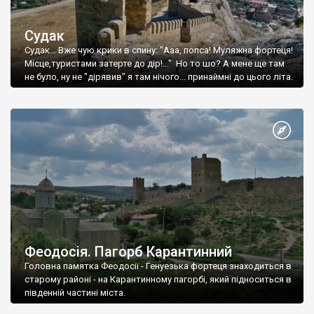
Судак
Судак... Вже чую крики в спину: "Ааа, попса! Муляжна фортеця!
Місце,туристами затерте до дір!..." Но то шо? А мене ще там
не було, ну не "дірявив" я там нічого... принаймні до цього літа.
Феодосія. Пагорб Карантинний
Головна памятка Феодосії - Генуезька фортеця знаходиться в
старому районі - на Карантинному пагорбі, який підноситься в
південній частині міста.