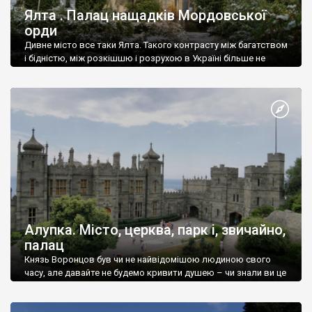
Ялта . Палац нащадків Мордовської
орди
Дивне місто все таки Ялта. Такого контрасту між багатством
і бідністю, між розкішшю і розрухою в Україні більше не
знайдеш.
Алупка. Місто, церква, парк і, звичайно,
палац
Князь Воронцов був чи не найвідомішою людиною свого
часу, але давайте не будемо кривити душею – чи знали ви це
прізвище до відвідин Алупки? Мабуть все таки ні.