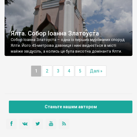
Ялта. Собор Іоанна Златоуста
Собор Іоанна Златоуста – одна із перших мурованих споруд
Ялти. Його 45-метрова дзвіниця і нині видніється в місті
майже звідусіль, а колись це була висотна домінанта Ялти.
1
2
3
4
5
Далі »
Станьте нашим автором