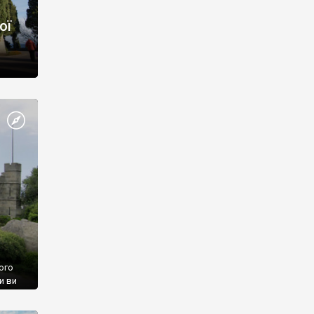
ої
ого
и ви