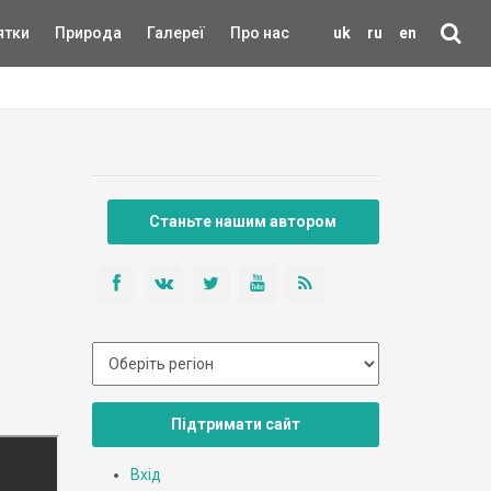
ятки
Природа
Галереї
Про нас
uk
ru
en
Станьте нашим автором
Підтримати сайт
Вхід