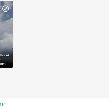
споруд
ті
Ялти.
та”