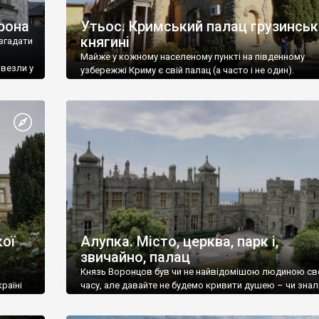
рона
Утьос. Кримський палац грузинськ
княгині
згадати
Майже у кожному населеному пункті на південному
ивезли у
узбережжі Криму є свій палац (а часто і не один).
ої
Алупка. Місто, церква, парк і,
звичайно, палац
Князь Воронцов був чи не найвідомішою людиною св
раїні
часу, але давайте не будемо кривити душею – чи знал
це прізвище до відвідин Алупки? Мабуть все таки ні.