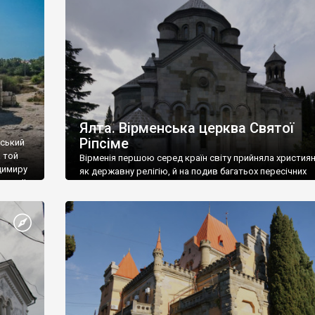
ефактів
називаються «повстяками» (postaki)…” “Вино. Крим
єкту
виробляє відмінне вино і його вдосталь: воно все ду
го».
легке біле і дуже […]
ти та
Ялта. Вірменська церква Святої
Ріпсіме
вський
 той
Вірменія першою серед країн світу прийняла христия
димиру
як державну релігію, й на подив багатьох пересічних
илю ІІ,
українців, які усіх кавказців вважають мусульманами,
 в
вірмени є відданими вірянами Христа