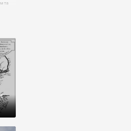
им та
ора і
є
го типу,
ей-
рний
ста:
 райони
від 2
I
і,
рукти,
 котрі