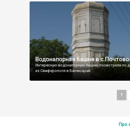
Водонапорная башня в с.Почтово
Интересную водонапорную башню посмотрели по д
из Симферополя в Бахчисарай.
1
Про 