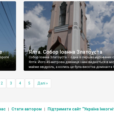
е
Ялта. Собор Іоанна Златоуста
ороге
Собор Іоанна Златоуста – одна із перших мурованих 
Ялти. Його 45-метрова дзвіниця і нині видніється в міс
майже звідусіль, а колись це була висотна домінанта 
2
3
4
5
Далі »
нас
Стати автором
Підтримати сайт “Україна Інкогні