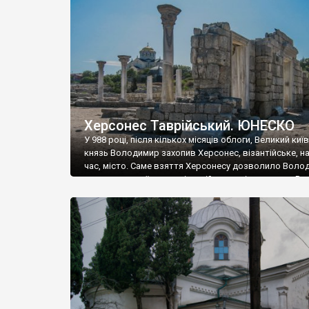
музею «Новгородський музей-заповідник» сотні арт
візантійської доби. Раритети викрадені з фондів об’
культурної спадщини ЮНЕСКО «Херсонеса Таврійсько
Офіційно – на виставку «Золото Візантії», але експер
влада в Україні вважають це лише […]
Херсонес Таврійський. ЮНЕСКО
У 988 році, після кількох місяців облоги, Великий киї
князь Володимир захопив Херсонес, візантійське, на
час, місто. Саме взяття Херсонесу дозволило Воло
диктувати свої умови візантійському імператору Вас
та одружитися з його дочкою Ганною. Цього ж року,
Херсонесі Володимир-язичник, став Василем-
християнином. А потім було Хрещення Русі. На честь
Херсонесу Таврійського названо місто […]