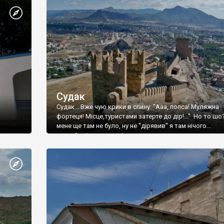
Судак
Судак... Вже чую крики в спину: "Ааа, попса! Муляжна
фортеця! Місце,туристами затерте до дір!..." Но то шо
мене ще там не було, ну не "дірявив" я там нічого...
принаймні до цього літа.