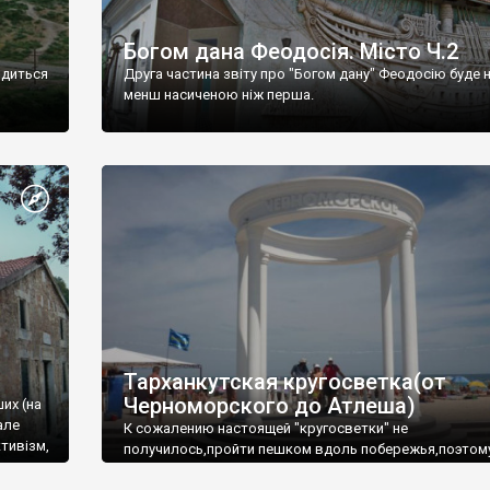
Богом дана Феодосія. Місто Ч.2
одиться
Друга частина звіту про "Богом дану" Феодосію буде 
менш насиченою ніж перша.
Тарханкутская кругосветка(от
Черноморского до Атлеша)
ших (на
але
К сожалению настоящей "кругосветки" не
тивізм,
получилось,пройти пешком вдоль побережья,поэтом
совершали радиальные вылазки из Оленевки.