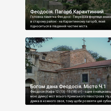
Феодосія. Пагорб Карантинний
Головна памятка Феодосії - Генуезька фортеця знах
в старому районі - на Карантинному пагорбі, який
підноситься в південній частині міста.
Богом дана Феодосія. Місто Ч.1
Феодосія (Кафа-12 (13) -15 (18) ст) - одне з найцікаві
мою думку) міст всього Кримського півострова .Ну,
думка в кожного своя, тому щоби розвіяти цей субєк
запрошую відвідати це