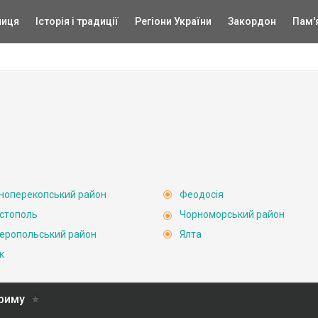
ниця
Історія і традиції
Регіони України
Закордон
Пам'
ноперекопський район
Феодосія
стополь
Чорноморський район
еропольський район
Ялта
к