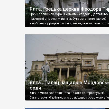
Ялта. Грецька церква Феодора Ти
Греки залишили Україні чималий спадок. Достатньо 
ніжинські огірочки – ви ж мабуть всі знаєте, що цей,
загублений у радянські часи, легендарний рецепт пр
Ніжин греки?
Ялта . Палац нащадків Мордовськ
орди
Дивне місто все таки Ялта. Такого контрасту між
багатством і бідністю, між розкішшю і розрухою в Ук
більше не знайдеш.