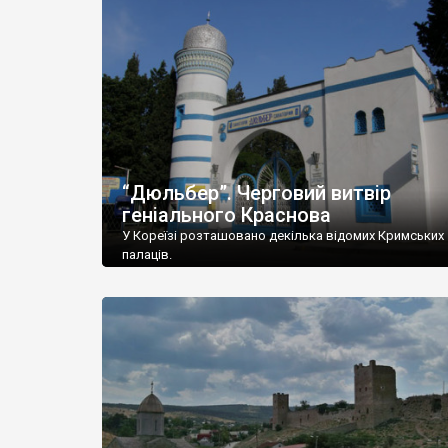
“Дюльбер”. Черговий витвір
геніального Краснова
У Кореїзі розташовано декілька відомих Кримських
палаців.