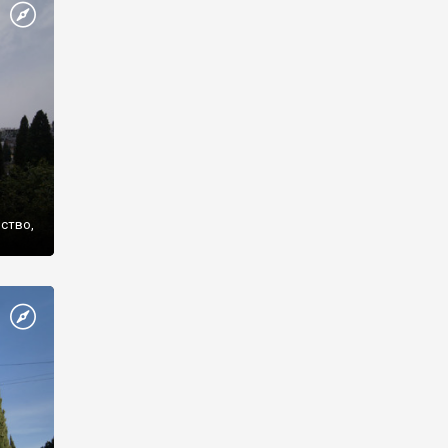
же
нство,