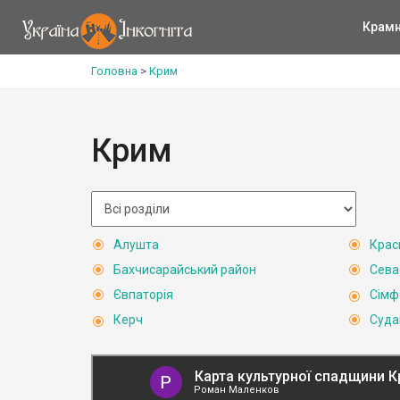
Крам
Головна
>
Крим
Крим
Алушта
Крас
Бахчисарайський район
Сева
Євпаторія
Сімф
Керч
Суда