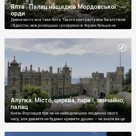
Ялта . Палац нащадків Мордовської
орди
Дивне місто все таки Ялта. Такого контрасту між багатством
і бідністю, між розкішшю і розрухою в Україні більше не
знайдеш.
Алупка. Місто, церква, парк і, звичайно,
палац
Князь Воронцов був чи не найвідомішою людиною свого
часу, але давайте не будемо кривити душею – чи знали ви це
прізвище до відвідин Алупки? Мабуть все таки ні.