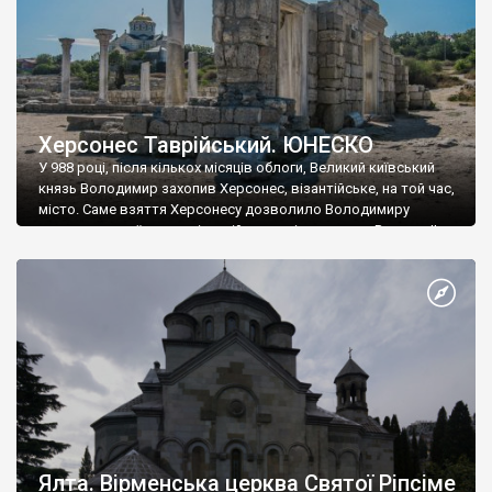
Херсонес Таврійський. ЮНЕСКО
У 988 році, після кількох місяців облоги, Великий київський
князь Володимир захопив Херсонес, візантійське, на той час,
місто. Саме взяття Херсонесу дозволило Володимиру
диктувати свої умови візантійському імператору Василю ІІ, та
одружитися з його дочкою Ганною. Цього ж року, в
Херсонесі Володимир-язичник, став Василем-християнином.
А потім було Хрещення Русі. На честь Херсонесу Таврійського
названо місто […]
Ялта. Вірменська церква Святої Ріпсіме