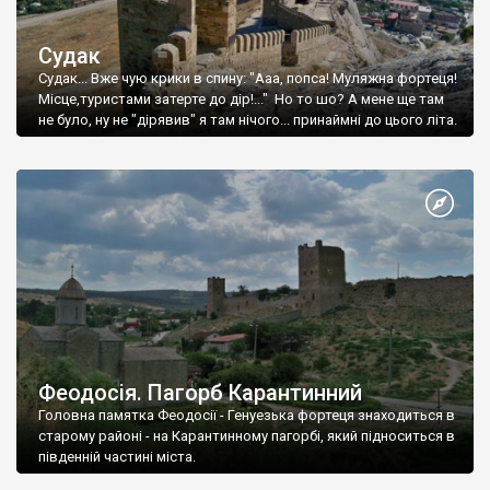
Судак
Судак... Вже чую крики в спину: "Ааа, попса! Муляжна фортеця!
Місце,туристами затерте до дір!..." Но то шо? А мене ще там
не було, ну не "дірявив" я там нічого... принаймні до цього літа.
Феодосія. Пагорб Карантинний
Головна памятка Феодосії - Генуезька фортеця знаходиться в
старому районі - на Карантинному пагорбі, який підноситься в
південній частині міста.