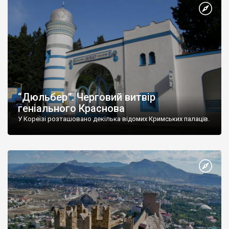
“Дюльбер”. Черговий витвір
геніального Краснова
У Кореїзі розташовано декілька відомих Кримських палаців.