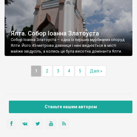
Ялта. Собор Іоанна Златоуста
Собор Іоанна Златоуста – одна із перших мурованих споруд
Ялти. Його 45-метрова дзвіниця і нині видніється в місті
майже звідусіль, а колись це була висотна домінанта Ялти.
1
2
3
4
5
Далі »
Станьте нашим автором