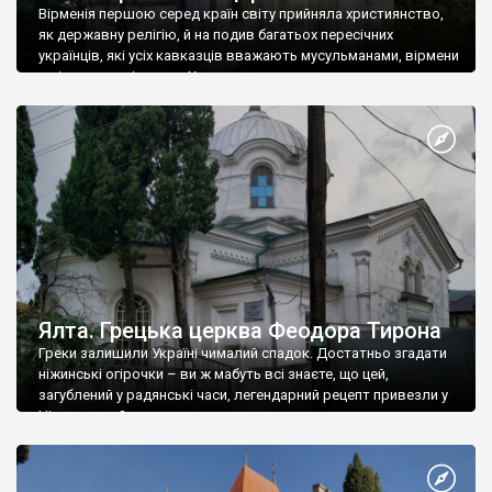
Вірменія першою серед країн світу прийняла християнство,
як державну релігію, й на подив багатьох пересічних
українців, які усіх кавказців вважають мусульманами, вірмени
є відданими вірянами Христа
Ялта. Грецька церква Феодора Тирона
Греки залишили Україні чималий спадок. Достатньо згадати
ніжинські огірочки – ви ж мабуть всі знаєте, що цей,
загублений у радянські часи, легендарний рецепт привезли у
Ніжин греки?