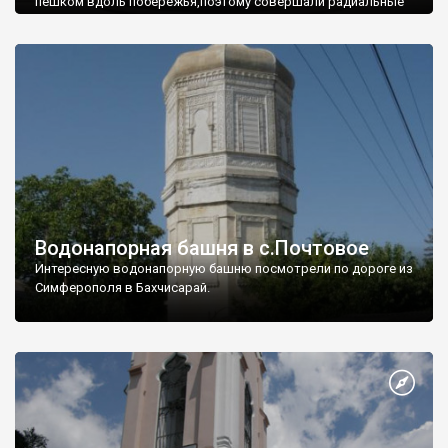
пешком вдоль побережья,поэтому совершали радиальные
вылазки из Оленевки.
Водонапорная башня в с.Почтовое
Интересную водонапорную башню посмотрели по дороге из
Симферополя в Бахчисарай.