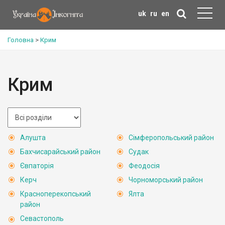
uk
ru
en
Головна
>
Крим
Крим
Алушта
Сімферопольський район
Бахчисарайський район
Судак
Євпаторія
Феодосія
Керч
Чорноморський район
Красноперекопський
Ялта
район
Севастополь