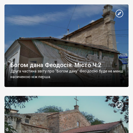
Богом дана Феодосія. Місто Ч.2
Друга частина звіту про "Богом дану" Феодосію буде не менш
насиченою ніж перша.