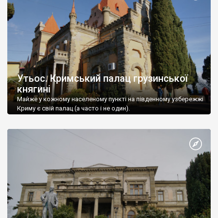
Утьос. Кримський палац грузинської
княгині
Майже у кожному населеному пункті на південному узбережжі
Криму є свій палац (а часто і не один).