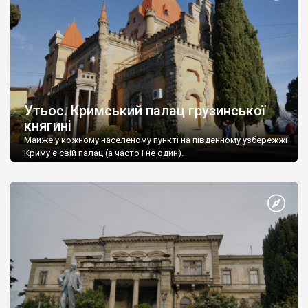
Утьос. Кримський палац грузинської
княгині
Майже у кожному населеному пункті на південному узбережжі
Криму є свій палац (а часто і не один).