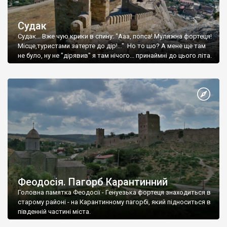
Судак
Судак... Вже чую крики в спину: "Ааа, попса! Муляжна фортеця!
Місце,туристами затерте до дір!..." Но то шо? А мене ще там
не було, ну не "дірявив" я там нічого... принаймні до цього літа.
Феодосія. Пагорб Карантинний
Головна памятка Феодосії - Генуезька фортеця знаходиться в
старому районі - на Карантинному пагорбі, який підноситься в
південній частині міста.