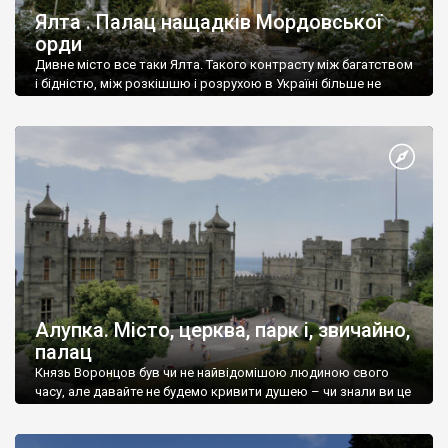
Ялта . Палац нащадків Мордовської
орди
Дивне місто все таки Ялта. Такого контрасту між багатством
і бідністю, між розкішшю і розрухою в Україні більше не
знайдеш.
Алупка. Місто, церква, парк і, звичайно,
палац
Князь Воронцов був чи не найвідомішою людиною свого
часу, але давайте не будемо кривити душею – чи знали ви це
прізвище до відвідин Алупки? Мабуть все таки ні.