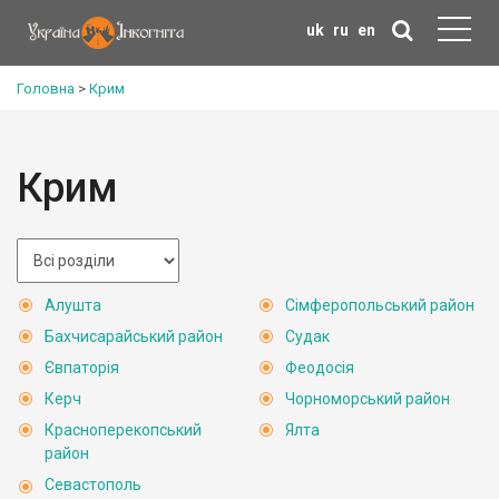
uk
ru
en
Головна
>
Крим
Крим
Алушта
Сімферопольський район
Бахчисарайський район
Судак
Євпаторія
Феодосія
Керч
Чорноморський район
Красноперекопський
Ялта
район
Севастополь