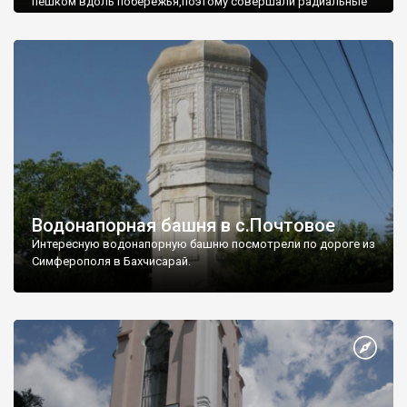
пешком вдоль побережья,поэтому совершали радиальные
вылазки из Оленевки.
Водонапорная башня в с.Почтовое
Интересную водонапорную башню посмотрели по дороге из
Симферополя в Бахчисарай.