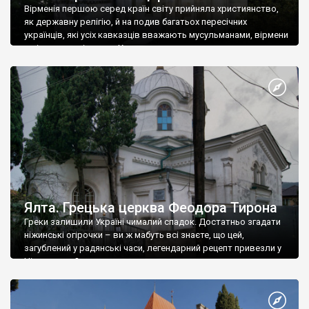
Вірменія першою серед країн світу прийняла християнство,
як державну релігію, й на подив багатьох пересічних
українців, які усіх кавказців вважають мусульманами, вірмени
є відданими вірянами Христа
Ялта. Грецька церква Феодора Тирона
Греки залишили Україні чималий спадок. Достатньо згадати
ніжинські огірочки – ви ж мабуть всі знаєте, що цей,
загублений у радянські часи, легендарний рецепт привезли у
Ніжин греки?