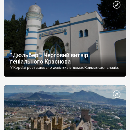
“Дюльбер”. Черговий витвір
геніального Краснова
У Кореїзі розташовано декілька відомих Кримських палаців.