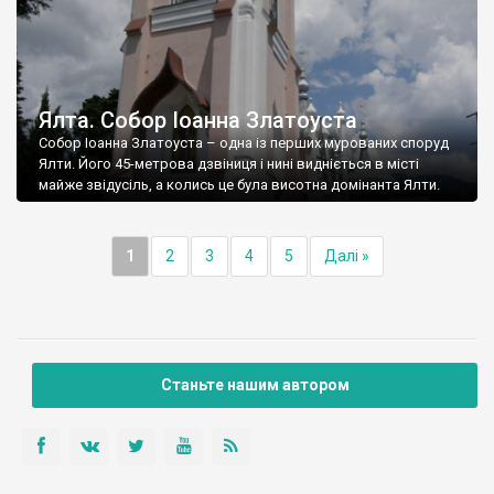
Ялта. Собор Іоанна Златоуста
Собор Іоанна Златоуста – одна із перших мурованих споруд
Ялти. Його 45-метрова дзвіниця і нині видніється в місті
майже звідусіль, а колись це була висотна домінанта Ялти.
1
2
3
4
5
Далі »
Станьте нашим автором