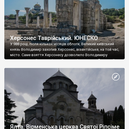
Херсонес Таврійський. ЮНЕСКО
У 988 році, після кількох місяців облоги, Великий київський
князь Володимир захопив Херсонес, візантійське, на той час,
місто. Саме взяття Херсонесу дозволило Володимиру
диктувати свої умови візантійському імператору Василю ІІ, та
одружитися з його дочкою Ганною. Цього ж року, в
Херсонесі Володимир-язичник, став Василем-християнином.
А потім було Хрещення Русі. На честь Херсонесу Таврійського
названо місто […]
Ялта. Вірменська церква Святої Ріпсіме