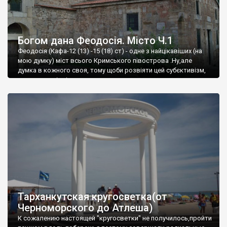
Богом дана Феодосія. Місто Ч.1
Феодосія (Кафа-12 (13) -15 (18) ст) - одне з найцікавіших (на
мою думку) міст всього Кримського півострова .Ну,але
думка в кожного своя, тому щоби розвіяти цей субєктивізм,
запрошую відвідати це
Тарханкутская кругосветка(от
Черноморского до Атлеша)
К сожалению настоящей "кругосветки" не получилось,пройти