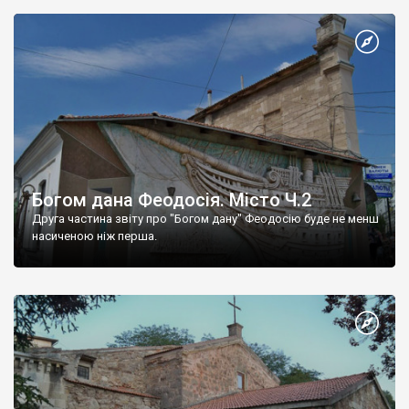
Богом дана Феодосія. Місто Ч.2
Друга частина звіту про "Богом дану" Феодосію буде не менш
насиченою ніж перша.