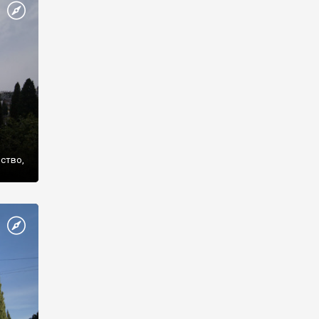
же
нство,