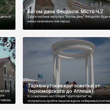
Богом дана Феодосія. Місто Ч.2
одиться
Друга частина звіту про "Богом дану" Феодосію буде 
менш насиченою ніж перша.
Тарханкутская кругосветка(от
Черноморского до Атлеша)
ших (на
але
К сожалению настоящей "кругосветки" не
тивізм,
получилось,пройти пешком вдоль побережья,поэтом
совершали радиальные вылазки из Оленевки.