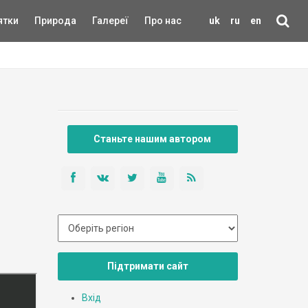
ятки
Природа
Галереї
Про нас
uk
ru
en
Станьте нашим автором
Підтримати сайт
Вхід