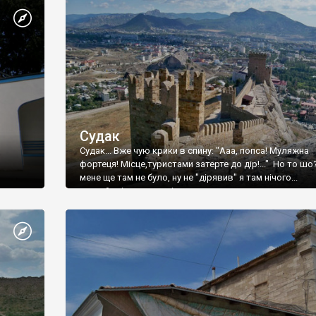
Судак
Судак... Вже чую крики в спину: "Ааа, попса! Муляжна
фортеця! Місце,туристами затерте до дір!..." Но то шо
мене ще там не було, ну не "дірявив" я там нічого...
принаймні до цього літа.