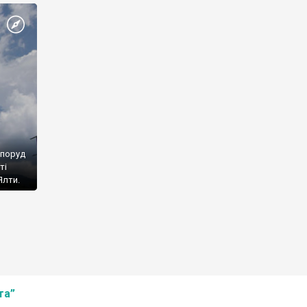
споруд
ті
Ялти.
та”