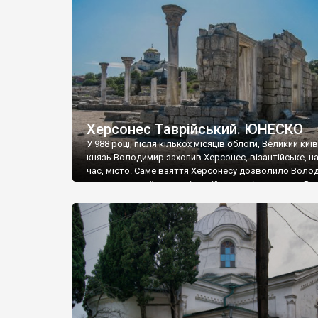
музею «Новгородський музей-заповідник» сотні арт
візантійської доби. Раритети викрадені з фондів об’
культурної спадщини ЮНЕСКО «Херсонеса Таврійсько
Офіційно – на виставку «Золото Візантії», але експер
влада в Україні вважають це лише […]
Херсонес Таврійський. ЮНЕСКО
У 988 році, після кількох місяців облоги, Великий киї
князь Володимир захопив Херсонес, візантійське, на
час, місто. Саме взяття Херсонесу дозволило Воло
диктувати свої умови візантійському імператору Вас
та одружитися з його дочкою Ганною. Цього ж року,
Херсонесі Володимир-язичник, став Василем-
християнином. А потім було Хрещення Русі. На честь
Херсонесу Таврійського названо місто […]