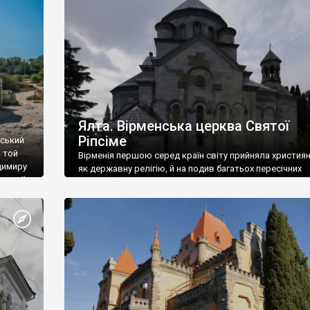
ефактів
називаються «повстяками» (postaki)…” “Вино. Крим
єкту
виробляє відмінне вино і його вдосталь: воно все ду
го».
легке біле і дуже […]
ти та
Ялта. Вірменська церква Святої
Ріпсіме
вський
 той
Вірменія першою серед країн світу прийняла христия
димиру
як державну релігію, й на подив багатьох пересічних
илю ІІ,
українців, які усіх кавказців вважають мусульманами,
 в
вірмени є відданими вірянами Христа