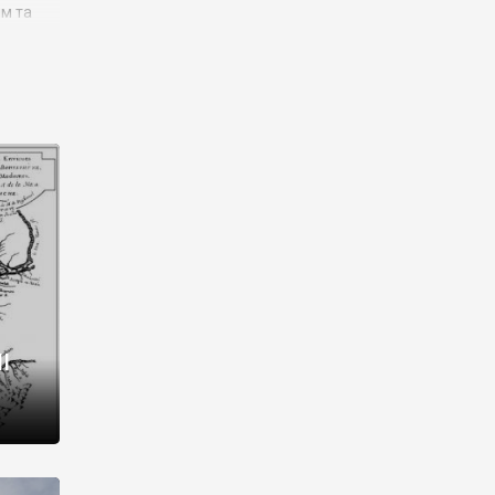
им та
ора і
є
го типу,
ей-
рний
ста:
 райони
від 2
I
і,
рукти,
 котрі