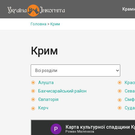
Крам
Головна
>
Крим
Крим
Алушта
Крас
Бахчисарайський район
Сева
Євпаторія
Сімф
Керч
Суда