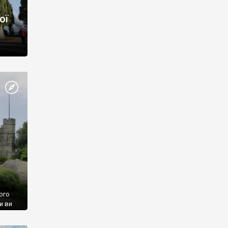
ої
ого
и ви