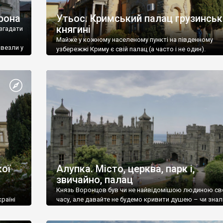
рона
Утьос. Кримський палац грузинськ
княгині
згадати
Майже у кожному населеному пункті на південному
ивезли у
узбережжі Криму є свій палац (а часто і не один).
ої
Алупка. Місто, церква, парк і,
звичайно, палац
Князь Воронцов був чи не найвідомішою людиною св
раїні
часу, але давайте не будемо кривити душею – чи знал
це прізвище до відвідин Алупки? Мабуть все таки ні.