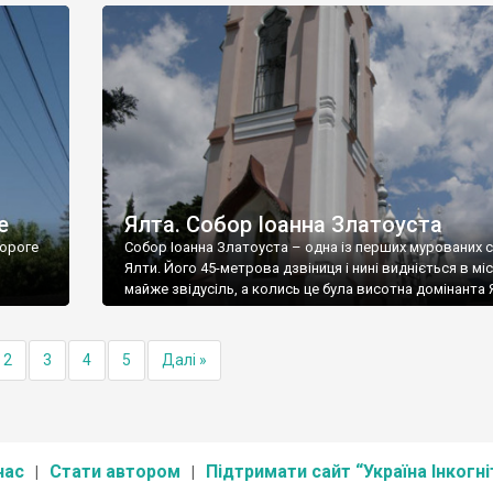
е
Ялта. Собор Іоанна Златоуста
ороге
Собор Іоанна Златоуста – одна із перших мурованих 
Ялти. Його 45-метрова дзвіниця і нині видніється в міс
майже звідусіль, а колись це була висотна домінанта 
2
3
4
5
Далі »
нас
Стати автором
Підтримати сайт “Україна Інкогні