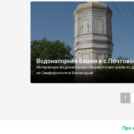
Водонапорная башня в с.Почтово
Интересную водонапорную башню посмотрели по д
из Симферополя в Бахчисарай.
1
Про 