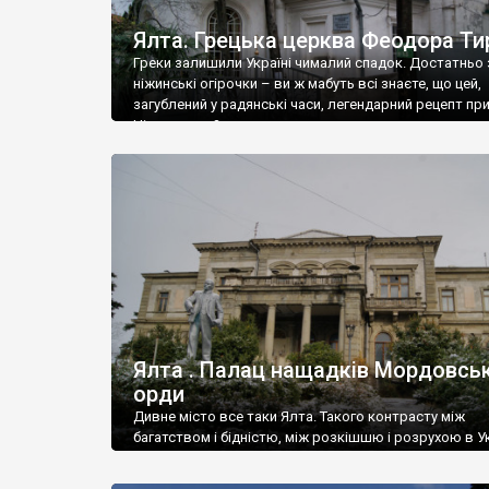
Ялта. Грецька церква Феодора Ти
Греки залишили Україні чималий спадок. Достатньо 
ніжинські огірочки – ви ж мабуть всі знаєте, що цей,
загублений у радянські часи, легендарний рецепт пр
Ніжин греки?
Ялта . Палац нащадків Мордовськ
орди
Дивне місто все таки Ялта. Такого контрасту між
багатством і бідністю, між розкішшю і розрухою в Ук
більше не знайдеш.