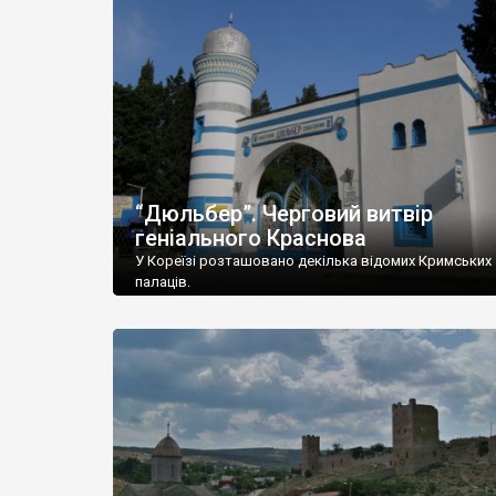
“Дюльбер”. Черговий витвір
геніального Краснова
У Кореїзі розташовано декілька відомих Кримських
палаців.