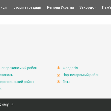
ниця
Історія і традиції
Регіони України
Закордон
Пам'
ноперекопський район
Феодосія
стополь
Чорноморський район
еропольський район
Ялта
к