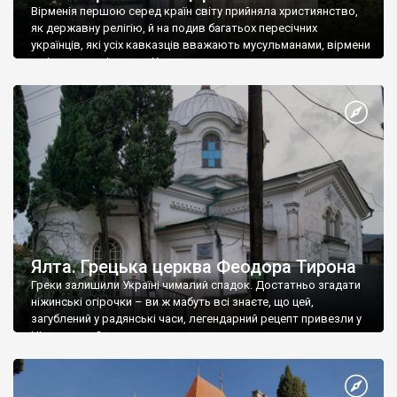
Вірменія першою серед країн світу прийняла християнство,
як державну релігію, й на подив багатьох пересічних
українців, які усіх кавказців вважають мусульманами, вірмени
є відданими вірянами Христа
Ялта. Грецька церква Феодора Тирона
Греки залишили Україні чималий спадок. Достатньо згадати
ніжинські огірочки – ви ж мабуть всі знаєте, що цей,
загублений у радянські часи, легендарний рецепт привезли у
Ніжин греки?