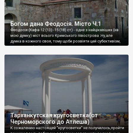
Богом дана Феодосія. Місто Ч.1
Феодосія (Кафа-12 (13) -15 (18) ст) - одне з найцікавіших (на
мою думку) міст всього Кримського півострова .Ну,але
думка в кожного своя, тому щоби розвіяти цей субєктивізм,
запрошую відвідати це
Тарханкутская кругосветка(от
Черноморского до Атлеша)
К сожалению настоящей "кругосветки" не получилось,пройти