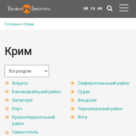
uk
ru
en
Головна
>
Крим
Крим
Алушта
Сімферопольський район
Бахчисарайський район
Судак
Євпаторія
Феодосія
Керч
Чорноморський район
Красноперекопський
Ялта
район
Севастополь