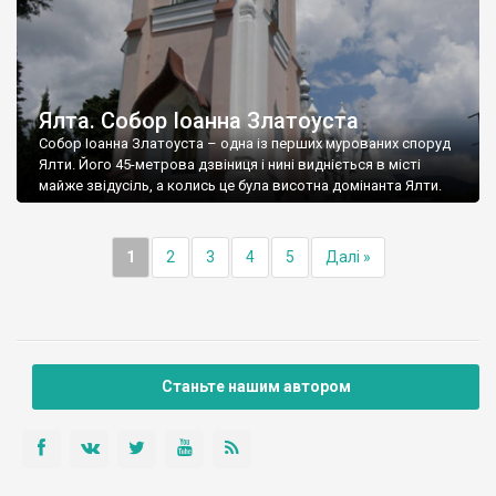
Ялта. Собор Іоанна Златоуста
Собор Іоанна Златоуста – одна із перших мурованих споруд
Ялти. Його 45-метрова дзвіниця і нині видніється в місті
майже звідусіль, а колись це була висотна домінанта Ялти.
1
2
3
4
5
Далі »
Станьте нашим автором