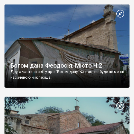
Богом дана Феодосія. Місто Ч.2
Друга частина звіту про "Богом дану" Феодосію буде не менш
насиченою ніж перша.