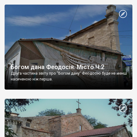
Богом дана Феодосія. Місто Ч.2
Друга частина звіту про "Богом дану" Феодосію буде не менш
насиченою ніж перша.