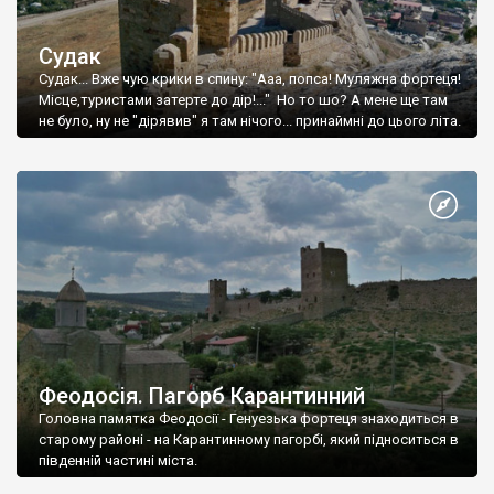
Судак
Судак... Вже чую крики в спину: "Ааа, попса! Муляжна фортеця!
Місце,туристами затерте до дір!..." Но то шо? А мене ще там
не було, ну не "дірявив" я там нічого... принаймні до цього літа.
Феодосія. Пагорб Карантинний
Головна памятка Феодосії - Генуезька фортеця знаходиться в
старому районі - на Карантинному пагорбі, який підноситься в
південній частині міста.