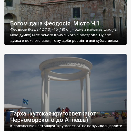
Богом дана Феодосія. Місто Ч.1
Феодосія (Кафа-12 (13) -15 (18) ст) - одне з найцікавіших (на
мою думку) міст всього Кримського півострова .Ну,але
думка в кожного своя, тому щоби розвіяти цей субєктивізм,
запрошую відвідати це
Тарханкутская кругосветка(от
Черноморского до Атлеша)
К сожалению настоящей "кругосветки" не получилось,пройти