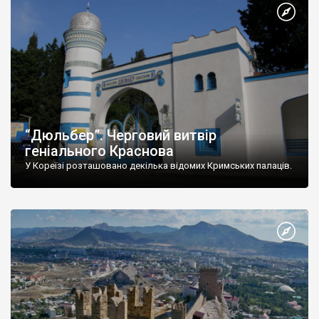
“Дюльбер”. Черговий витвір
геніального Краснова
У Кореїзі розташовано декілька відомих Кримських палаців.