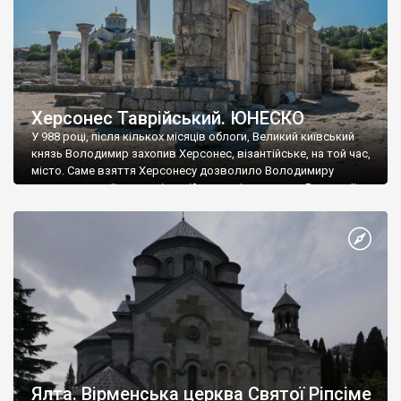
Херсонес Таврійський. ЮНЕСКО
У 988 році, після кількох місяців облоги, Великий київський
князь Володимир захопив Херсонес, візантійське, на той час,
місто. Саме взяття Херсонесу дозволило Володимиру
диктувати свої умови візантійському імператору Василю ІІ, та
одружитися з його дочкою Ганною. Цього ж року, в
Херсонесі Володимир-язичник, став Василем-християнином.
А потім було Хрещення Русі. На честь Херсонесу Таврійського
названо місто […]
Ялта. Вірменська церква Святої Ріпсіме