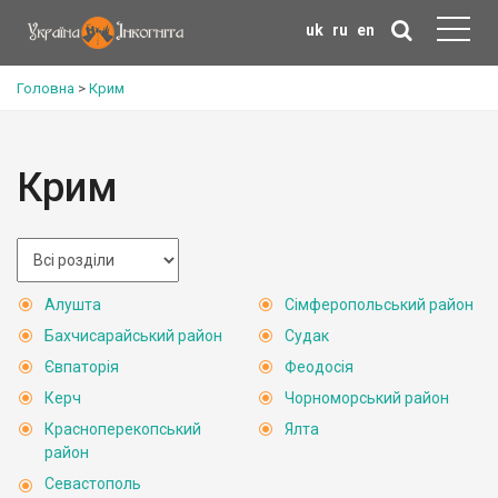
uk
ru
en
Головна
>
Крим
Крим
Алушта
Сімферопольський район
Бахчисарайський район
Судак
Євпаторія
Феодосія
Керч
Чорноморський район
Красноперекопський
Ялта
район
Севастополь