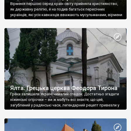
Вірменія першою серед країн світу прийняла християнство,
як державну релігію, й на подив багатьох пересічних
українців, які усіх кавказців вважають мусульманами, вірмени
є відданими вірянами Христа
Ялта. Грецька церква Феодора Тирона
Греки залишили Україні чималий спадок. Достатньо згадати
ніжинські огірочки – ви ж мабуть всі знаєте, що цей,
загублений у радянські часи, легендарний рецепт привезли у
Ніжин греки?