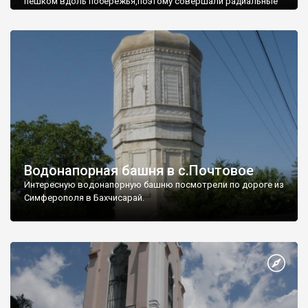
пешком вдоль побережья,поэтому совершали радиальные
вылазки из Оленевки.
Водонапорная башня в с.Почтовое
Интересную водонапорную башню посмотрели по дороге из
Симферополя в Бахчисарай.