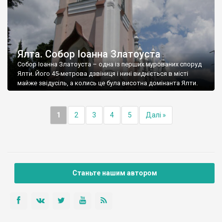
Ялта. Собор Іоанна Златоуста
Собор Іоанна Златоуста – одна із перших мурованих споруд
Ялти. Його 45-метрова дзвіниця і нині видніється в місті
майже звідусіль, а колись це була висотна домінанта Ялти.
1
2
3
4
5
Далі »
Станьте нашим автором