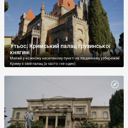
Утьос. Кримський палац грузинської
княгині
Майже у кожному населеному пункті на південному узбережжі
Криму є свій палац (а часто і не один).