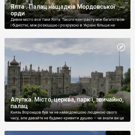
Ялта . Палац нащадків Мордовської
орди
Дивне місто все таки Ялта. Такого контрасту між багатством
і бідністю, між розкішшю і розрухою в Україні більше не
знайдеш.
Алупка. Місто, церква, парк і, звичайно,
палац
Князь Воронцов був чи не найвідомішою людиною свого
часу, але давайте не будемо кривити душею – чи знали ви це
прізвище до відвідин Алупки? Мабуть все таки ні.