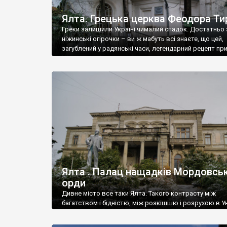
Ялта. Грецька церква Феодора Ти
Греки залишили Україні чималий спадок. Достатньо 
ніжинські огірочки – ви ж мабуть всі знаєте, що цей,
загублений у радянські часи, легендарний рецепт пр
Ніжин греки?
Ялта . Палац нащадків Мордовськ
орди
Дивне місто все таки Ялта. Такого контрасту між
багатством і бідністю, між розкішшю і розрухою в Ук
більше не знайдеш.