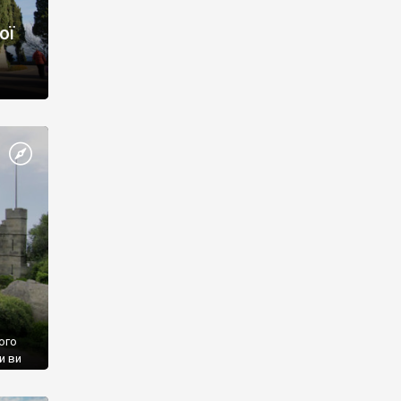
ої
ого
и ви