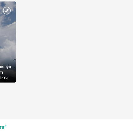
споруд
ті
Ялти.
та”