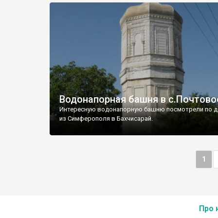
Водонапорная башня в с.Почтово
Интересную водонапорную башню посмотрели по д
из Симферополя в Бахчисарай.
1
Про 