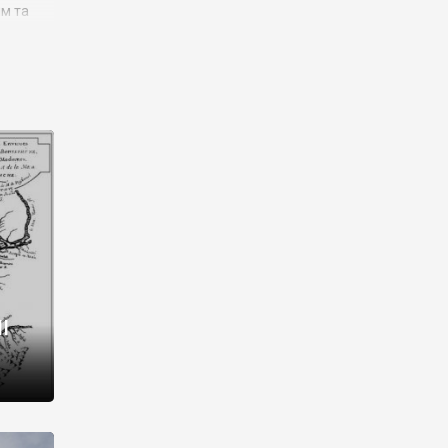
им та
ора і
є
го типу,
ей-
рний
ста:
 райони
від 2
I
і,
рукти,
 котрі