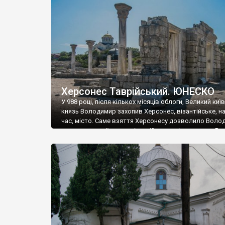
музею «Новгородський музей-заповідник» сотні арт
візантійської доби. Раритети викрадені з фондів об’
культурної спадщини ЮНЕСКО «Херсонеса Таврійсько
Офіційно – на виставку «Золото Візантії», але експер
влада в Україні вважають це лише […]
Херсонес Таврійський. ЮНЕСКО
У 988 році, після кількох місяців облоги, Великий киї
князь Володимир захопив Херсонес, візантійське, на
час, місто. Саме взяття Херсонесу дозволило Воло
диктувати свої умови візантійському імператору Вас
та одружитися з його дочкою Ганною. Цього ж року,
Херсонесі Володимир-язичник, став Василем-
християнином. А потім було Хрещення Русі. На честь
Херсонесу Таврійського названо місто […]