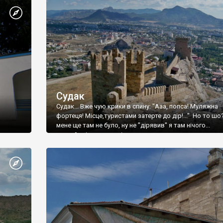
Судак
Судак... Вже чую крики в спину: "Ааа, попса! Муляжна
фортеця! Місце,туристами затерте до дір!..." Но то шо
мене ще там не було, ну не "дірявив" я там нічого...
принаймні до цього літа.