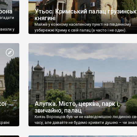
рона
Утьос. Кримський палац грузинськ
княгині
згадати
Майже у кожному населеному пункті на південному
ивезли у
узбережжі Криму є свій палац (а часто і не один).
ої
Алупка. Місто, церква, парк і,
звичайно, палац
Князь Воронцов був чи не найвідомішою людиною св
раїні
часу, але давайте не будемо кривити душею – чи знал
це прізвище до відвідин Алупки? Мабуть все таки ні.