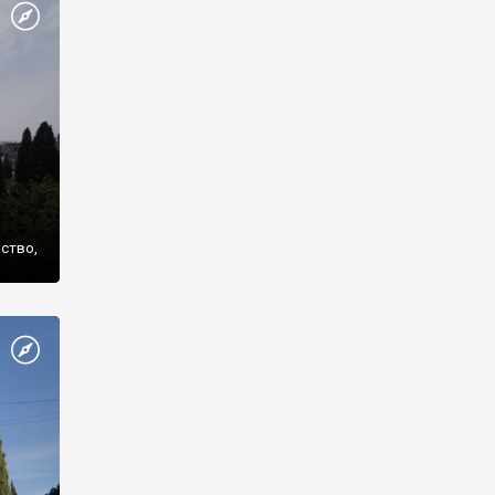
же
нство,