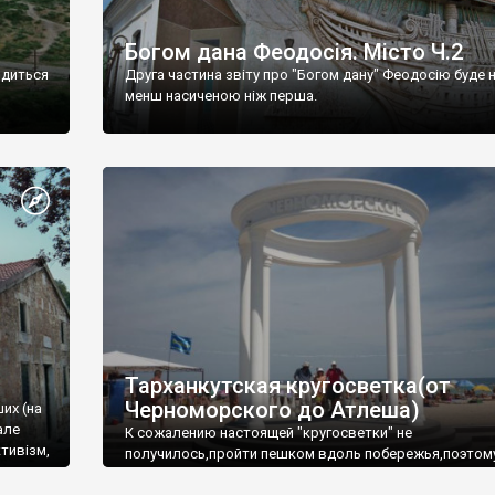
Богом дана Феодосія. Місто Ч.2
одиться
Друга частина звіту про "Богом дану" Феодосію буде 
менш насиченою ніж перша.
Тарханкутская кругосветка(от
Черноморского до Атлеша)
ших (на
але
К сожалению настоящей "кругосветки" не
тивізм,
получилось,пройти пешком вдоль побережья,поэтом
совершали радиальные вылазки из Оленевки.