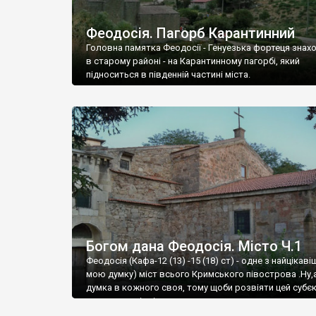
Феодосія. Пагорб Карантинний
Головна памятка Феодосії - Генуезька фортеця знах
в старому районі - на Карантинному пагорбі, який
підноситься в південній частині міста.
Богом дана Феодосія. Місто Ч.1
Феодосія (Кафа-12 (13) -15 (18) ст) - одне з найцікаві
мою думку) міст всього Кримського півострова .Ну,
думка в кожного своя, тому щоби розвіяти цей субєк
запрошую відвідати це