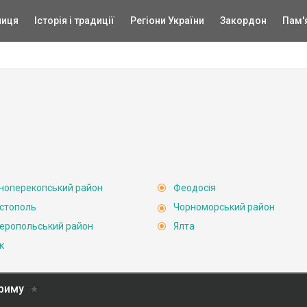
ниця
Історія і традиції
Регіони України
Закордон
Пам'
ноперекопський район
Феодосія
стополь
Чорноморський район
еропольський район
Ялта
к