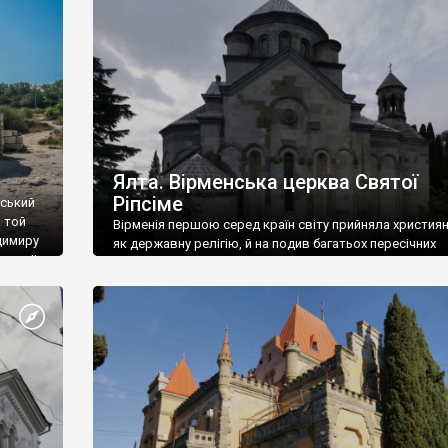
ефактів
називаються «повстяками» (postaki)…” “Вино. Крим
єкту
виробляє відмінне вино і його вдосталь: воно все ду
го».
легке біле і дуже […]
ти та
Ялта. Вірменська церква Святої
Ріпсіме
вський
 той
Вірменія першою серед країн світу прийняла христия
димиру
як державну релігію, й на подив багатьох пересічних
илю ІІ,
українців, які усіх кавказців вважають мусульманами,
 в
вірмени є відданими вірянами Христа