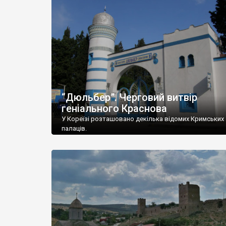
“Дюльбер”. Черговий витвір
геніального Краснова
У Кореїзі розташовано декілька відомих Кримських
палаців.