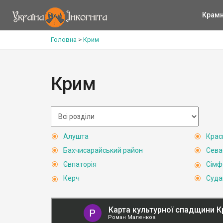
Крам
Головна
>
Крим
Крим
Алушта
Крас
Бахчисарайський район
Сева
Євпаторія
Сімф
Керч
Суда