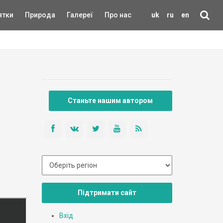
ятки
Природа
Галереї
Про нас
uk
ru
en
Станьте нашим автором
Підтримати сайт
Вхід