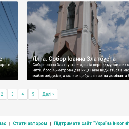
е
Ялта. Собор Іоанна Златоуста
ороге
Собор Іоанна Златоуста – одна із перших мурованих 
Ялти. Його 45-метрова дзвіниця і нині видніється в міс
майже звідусіль, а колись це була висотна домінанта 
2
3
4
5
Далі »
нас
Стати автором
Підтримати сайт “Україна Інкогні