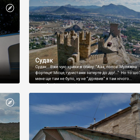
Судак
Судак... Вже чую крики в спину: "Ааа, попса! Муляжна
фортеця! Місце,туристами затерте до дір!..." Но то шо
мене ще там не було, ну не "дірявив" я там нічого...
принаймні до цього літа.