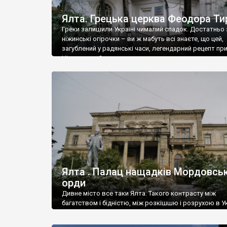
Ялта. Грецька церква Феодора Ти
Греки залишили Україні чималий спадок. Достатньо 
ніжинські огірочки – ви ж мабуть всі знаєте, що цей,
загублений у радянські часи, легендарний рецепт пр
Ніжин греки?
Ялта . Палац нащадків Мордовськ
орди
Дивне місто все таки Ялта. Такого контрасту між
багатством і бідністю, між розкішшю і розрухою в Ук
більше не знайдеш.