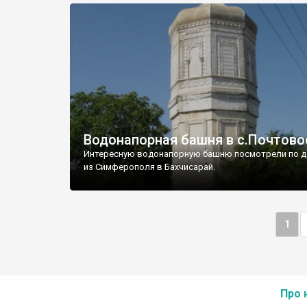
Водонапорная башня в с.Почтово
Интересную водонапорную башню посмотрели по д
из Симферополя в Бахчисарай.
1
Про 