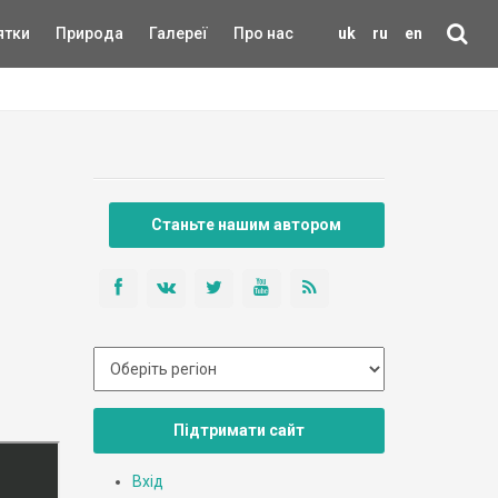
ятки
Природа
Галереї
Про нас
uk
ru
en
Станьте нашим автором
Підтримати сайт
Вхід