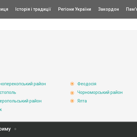
ниця
Історія і традиції
Регіони України
Закордон
Пам'
ноперекопський район
Феодосія
стополь
Чорноморський район
еропольський район
Ялта
к