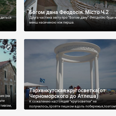
Богом дана Феодосія. Місто Ч.2
одиться
Друга частина звіту про "Богом дану" Феодосію буде 
менш насиченою ніж перша.
Тарханкутская кругосветка(от
Черноморского до Атлеша)
ших (на
але
К сожалению настоящей "кругосветки" не
тивізм,
получилось,пройти пешком вдоль побережья,поэтом
совершали радиальные вылазки из Оленевки.