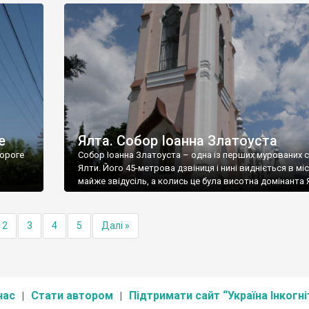
е
Ялта. Собор Іоанна Златоуста
ороге
Собор Іоанна Златоуста – одна із перших мурованих 
Ялти. Його 45-метрова дзвіниця і нині видніється в міс
майже звідусіль, а колись це була висотна домінанта 
2
3
4
5
Далі »
нас
Стати автором
Підтримати сайт “Україна Інкогні