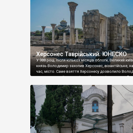
музею «Новгородський музей-заповідник» сотні арт
візантійської доби. Раритети викрадені з фондів об’
культурної спадщини ЮНЕСКО «Херсонеса Таврійсько
Офіційно – на виставку «Золото Візантії», але експер
влада в Україні вважають це лише […]
Херсонес Таврійський. ЮНЕСКО
У 988 році, після кількох місяців облоги, Великий киї
князь Володимир захопив Херсонес, візантійське, на
час, місто. Саме взяття Херсонесу дозволило Воло
диктувати свої умови візантійському імператору Вас
та одружитися з його дочкою Ганною. Цього ж року,
Херсонесі Володимир-язичник, став Василем-
християнином. А потім було Хрещення Русі. На честь
Херсонесу Таврійського названо місто […]