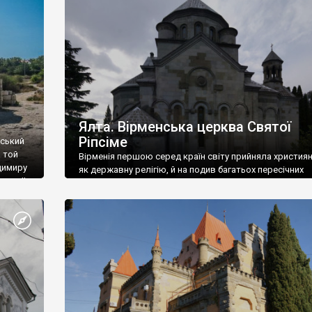
ефактів
називаються «повстяками» (postaki)…” “Вино. Крим
єкту
виробляє відмінне вино і його вдосталь: воно все ду
го».
легке біле і дуже […]
ти та
Ялта. Вірменська церква Святої
Ріпсіме
вський
 той
Вірменія першою серед країн світу прийняла христия
димиру
як державну релігію, й на подив багатьох пересічних
илю ІІ,
українців, які усіх кавказців вважають мусульманами,
 в
вірмени є відданими вірянами Христа