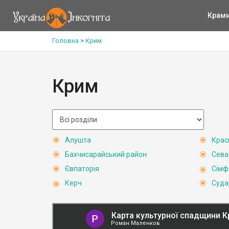
Крам
Головна
>
Крим
Крим
Алушта
Крас
Бахчисарайський район
Сева
Євпаторія
Сімф
Керч
Суда