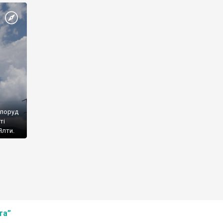
споруд
ті
Ялти.
та”