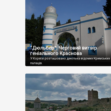
“Дюльбер”. Черговий витвір
геніального Краснова
У Кореїзі розташовано декілька відомих Кримських
палаців.