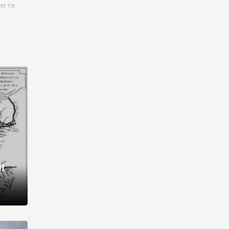
им та
ора і
є
го типу,
ей-
рний
ста:
 райони
від 2
I
і,
рукти,
 котрі