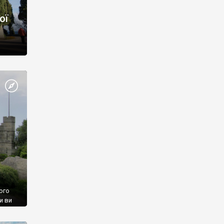
ої
ого
и ви