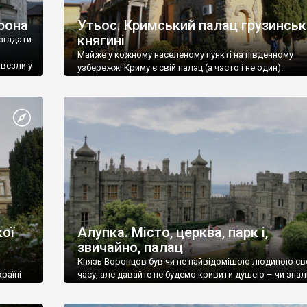
рона
Утьос. Кримський палац грузинськ
княгині
згадати
Майже у кожному населеному пункті на південному
ивезли у
узбережжі Криму є свій палац (а часто і не один).
ої
Алупка. Місто, церква, парк і,
звичайно, палац
Князь Воронцов був чи не найвідомішою людиною св
раїні
часу, але давайте не будемо кривити душею – чи знал
це прізвище до відвідин Алупки? Мабуть все таки ні.