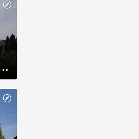
же
нство,