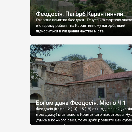
Феодосія. Пагорб Карантинний
Головна памятка Феодосії - Генуезька фортеця знах
в старому районі - на Карантинному пагорбі, який
підноситься в південній частині міста.
Богом дана Феодосія. Місто Ч.1
Феодосія (Кафа-12 (13) -15 (18) ст) - одне з найцікаві
мою думку) міст всього Кримського півострова .Ну,
думка в кожного своя, тому щоби розвіяти цей субєк
запрошую відвідати це