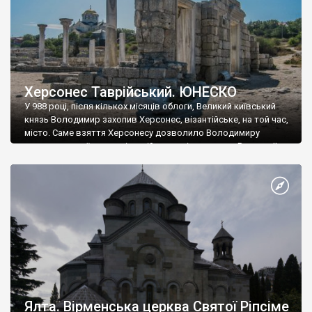
Херсонес Таврійський. ЮНЕСКО
У 988 році, після кількох місяців облоги, Великий київський
князь Володимир захопив Херсонес, візантійське, на той час,
місто. Саме взяття Херсонесу дозволило Володимиру
диктувати свої умови візантійському імператору Василю ІІ, та
одружитися з його дочкою Ганною. Цього ж року, в
Херсонесі Володимир-язичник, став Василем-християнином.
А потім було Хрещення Русі. На честь Херсонесу Таврійського
названо місто […]
Ялта. Вірменська церква Святої Ріпсіме