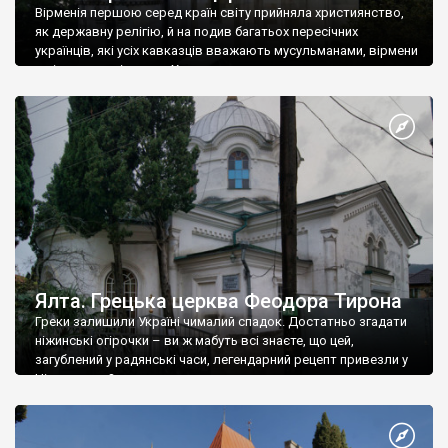
Вірменія першою серед країн світу прийняла християнство,
як державну релігію, й на подив багатьох пересічних
українців, які усіх кавказців вважають мусульманами, вірмени
є відданими вірянами Христа
Ялта. Грецька церква Феодора Тирона
Греки залишили Україні чималий спадок. Достатньо згадати
ніжинські огірочки – ви ж мабуть всі знаєте, що цей,
загублений у радянські часи, легендарний рецепт привезли у
Ніжин греки?