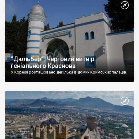
“Дюльбер”. Черговий витвір
геніального Краснова
У Кореїзі розташовано декілька відомих Кримських палаців.