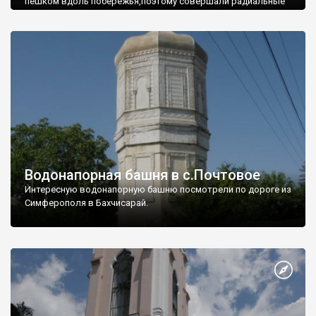
пешком вдоль побережья,поэтому совершали радиальные
вылазки из Оленевки.
Водонапорная башня в с.Почтовое
Интересную водонапорную башню посмотрели по дороге из
Симферополя в Бахчисарай.