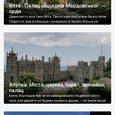
Ялта . Палац нащадків Мордовської
орди
Дивне місто все таки Ялта. Такого контрасту між багатством
і бідністю, між розкішшю і розрухою в Україні більше не
знайдеш.
Алупка. Місто, церква, парк і, звичайно,
палац
Князь Воронцов був чи не найвідомішою людиною свого
часу, але давайте не будемо кривити душею – чи знали ви це
прізвище до відвідин Алупки? Мабуть все таки ні.