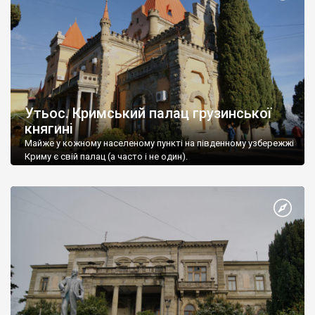
Утьос. Кримський палац грузинської
княгині
Майже у кожному населеному пункті на південному узбережжі
Криму є свій палац (а часто і не один).