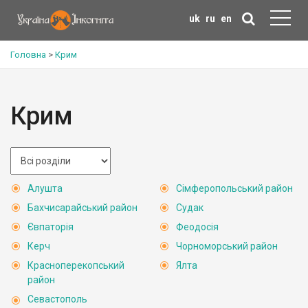
uk
ru
en
Головна
>
Крим
Крим
Алушта
Сімферопольський район
Бахчисарайський район
Судак
Євпаторія
Феодосія
Керч
Чорноморський район
Красноперекопський
Ялта
район
Севастополь