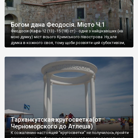
Богом дана Феодосія. Місто Ч.1
Феодосія (Кафа-12 (13) -15 (18) ст) - одне з найцікавіших (на
мою думку) міст всього Кримського півострова .Ну,але
думка в кожного своя, тому щоби розвіяти цей субєктивізм,
запрошую відвідати це
Тарханкутская кругосветка(от
Черноморского до Атлеша)
К сожалению настоящей "кругосветки" не получилось,пройти