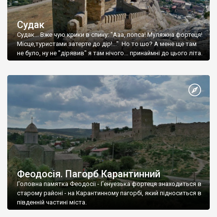
Судак
Судак... Вже чую крики в спину: "Ааа, попса! Муляжна фортеця!
Місце,туристами затерте до дір!..." Но то шо? А мене ще там
не було, ну не "дірявив" я там нічого... принаймні до цього літа.
Феодосія. Пагорб Карантинний
Головна памятка Феодосії - Генуезька фортеця знаходиться в
старому районі - на Карантинному пагорбі, який підноситься в
південній частині міста.