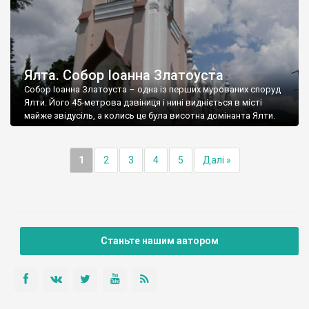
Ялта. Собор Іоанна Златоуста
Собор Іоанна Златоуста – одна із перших мурованих споруд
Ялти. Його 45-метрова дзвіниця і нині видніється в місті
майже звідусіль, а колись це була висотна домінанта Ялти.
1
2
3
4
5
Далі »
Станьте нашим автором