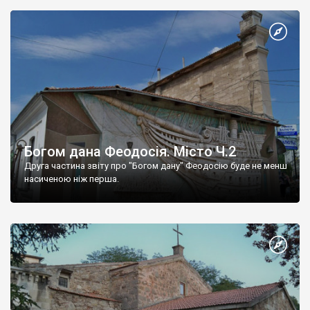
Богом дана Феодосія. Місто Ч.2
Друга частина звіту про "Богом дану" Феодосію буде не менш
насиченою ніж перша.