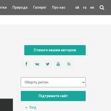
ятки
Природа
Галереї
Про нас
uk
ru
en
Станьте нашим автором
Підтримати сайт
Вхід