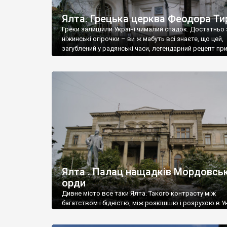
Ялта. Грецька церква Феодора Ти
Греки залишили Україні чималий спадок. Достатньо 
ніжинські огірочки – ви ж мабуть всі знаєте, що цей,
загублений у радянські часи, легендарний рецепт пр
Ніжин греки?
Ялта . Палац нащадків Мордовськ
орди
Дивне місто все таки Ялта. Такого контрасту між
багатством і бідністю, між розкішшю і розрухою в Ук
більше не знайдеш.