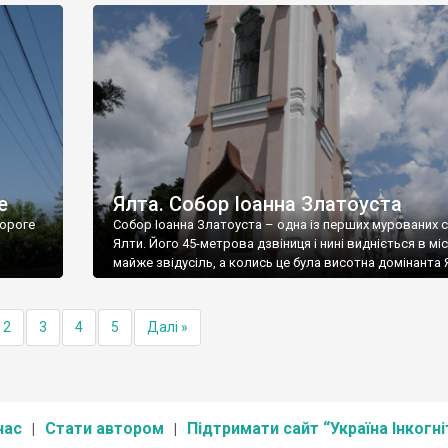
е
Ялта. Собор Іоанна Златоуста
ороге
Собор Іоанна Златоуста – одна із перших мурованих 
Ялти. Його 45-метрова дзвіниця і нині видніється в міс
майже звідусіль, а колись це була висотна домінанта 
2
3
4
5
Далі »
нас
Стати автором
Підтримати сайт “Україна Інкогні