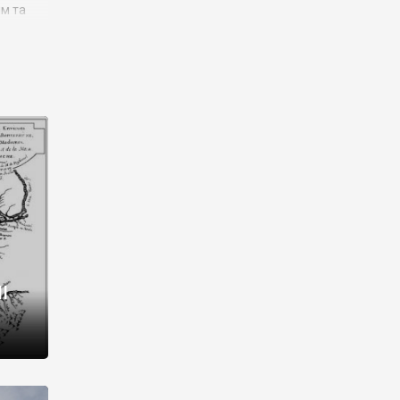
им та
ора і
є
го типу,
ей-
рний
ста:
 райони
від 2
I
і,
рукти,
 котрі