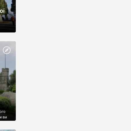
ої
ого
и ви