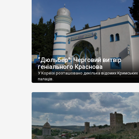
“Дюльбер”. Черговий витвір
геніального Краснова
У Кореїзі розташовано декілька відомих Кримських
палаців.