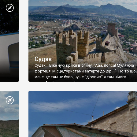
Судак
Судак... Вже чую крики в спину: "Ааа, попса! Муляжна
фортеця! Місце,туристами затерте до дір!..." Но то шо
мене ще там не було, ну не "дірявив" я там нічого...
принаймні до цього літа.