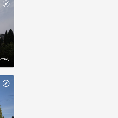
же
нство,