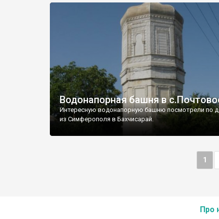
Водонапорная башня в с.Почтово
Интересную водонапорную башню посмотрели по д
из Симферополя в Бахчисарай.
1
Про 