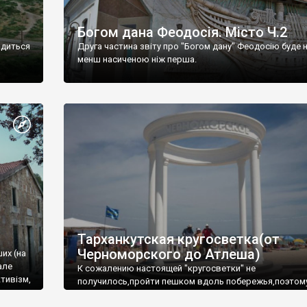
Богом дана Феодосія. Місто Ч.2
одиться
Друга частина звіту про "Богом дану" Феодосію буде 
менш насиченою ніж перша.
Тарханкутская кругосветка(от
Черноморского до Атлеша)
ших (на
але
К сожалению настоящей "кругосветки" не
тивізм,
получилось,пройти пешком вдоль побережья,поэтом
совершали радиальные вылазки из Оленевки.