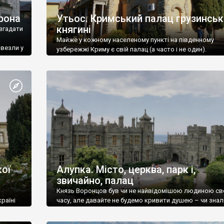
рона
Утьос. Кримський палац грузинськ
княгині
згадати
Майже у кожному населеному пункті на південному
ивезли у
узбережжі Криму є свій палац (а часто і не один).
ої
Алупка. Місто, церква, парк і,
звичайно, палац
Князь Воронцов був чи не найвідомішою людиною св
раїні
часу, але давайте не будемо кривити душею – чи знал
це прізвище до відвідин Алупки? Мабуть все таки ні.