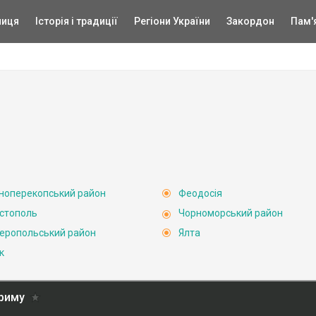
ниця
Історія і традиції
Регіони України
Закордон
Пам'
ноперекопський район
Феодосія
стополь
Чорноморський район
еропольський район
Ялта
к