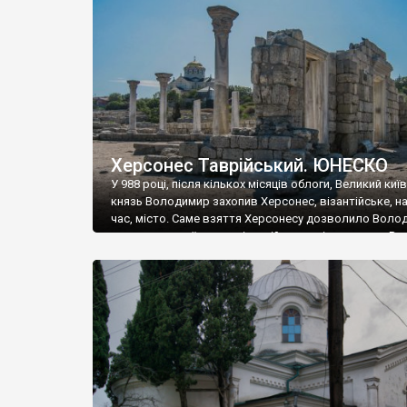
музею «Новгородський музей-заповідник» сотні арт
візантійської доби. Раритети викрадені з фондів об’
культурної спадщини ЮНЕСКО «Херсонеса Таврійсько
Офіційно – на виставку «Золото Візантії», але експер
влада в Україні вважають це лише […]
Херсонес Таврійський. ЮНЕСКО
У 988 році, після кількох місяців облоги, Великий киї
князь Володимир захопив Херсонес, візантійське, на
час, місто. Саме взяття Херсонесу дозволило Воло
диктувати свої умови візантійському імператору Вас
та одружитися з його дочкою Ганною. Цього ж року,
Херсонесі Володимир-язичник, став Василем-
християнином. А потім було Хрещення Русі. На честь
Херсонесу Таврійського названо місто […]