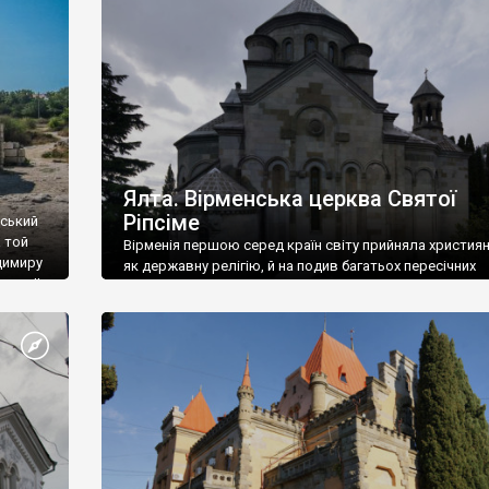
ефактів
називаються «повстяками» (postaki)…” “Вино. Крим
єкту
виробляє відмінне вино і його вдосталь: воно все ду
го».
легке біле і дуже […]
ти та
Ялта. Вірменська церква Святої
Ріпсіме
вський
 той
Вірменія першою серед країн світу прийняла христия
димиру
як державну релігію, й на подив багатьох пересічних
илю ІІ,
українців, які усіх кавказців вважають мусульманами,
 в
вірмени є відданими вірянами Христа