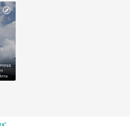
споруд
ті
Ялти.
та”