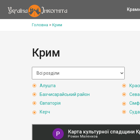
Крам
Головна
>
Крим
Крим
Алушта
Крас
Бахчисарайський район
Сева
Євпаторія
Сімф
Керч
Суда