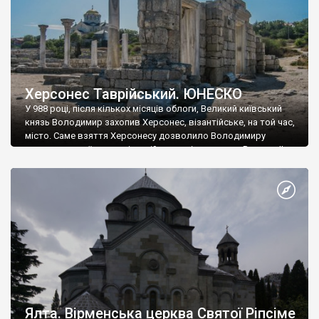
Херсонес Таврійський. ЮНЕСКО
У 988 році, після кількох місяців облоги, Великий київський
князь Володимир захопив Херсонес, візантійське, на той час,
місто. Саме взяття Херсонесу дозволило Володимиру
диктувати свої умови візантійському імператору Василю ІІ, та
одружитися з його дочкою Ганною. Цього ж року, в
Херсонесі Володимир-язичник, став Василем-християнином.
А потім було Хрещення Русі. На честь Херсонесу Таврійського
названо місто […]
Ялта. Вірменська церква Святої Ріпсіме