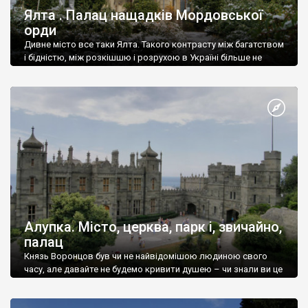
Ялта . Палац нащадків Мордовської
орди
Дивне місто все таки Ялта. Такого контрасту між багатством
і бідністю, між розкішшю і розрухою в Україні більше не
знайдеш.
Алупка. Місто, церква, парк і, звичайно,
палац
Князь Воронцов був чи не найвідомішою людиною свого
часу, але давайте не будемо кривити душею – чи знали ви це
прізвище до відвідин Алупки? Мабуть все таки ні.