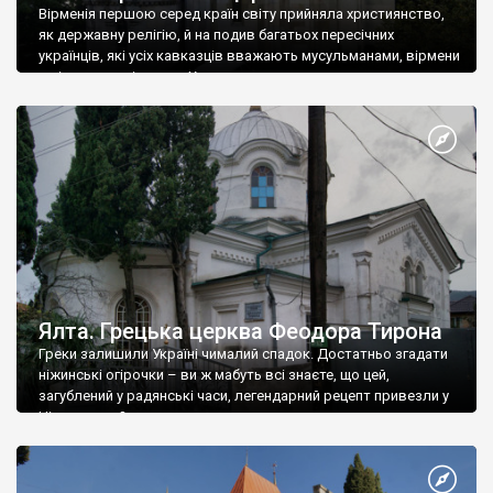
Вірменія першою серед країн світу прийняла християнство,
як державну релігію, й на подив багатьох пересічних
українців, які усіх кавказців вважають мусульманами, вірмени
є відданими вірянами Христа
Ялта. Грецька церква Феодора Тирона
Греки залишили Україні чималий спадок. Достатньо згадати
ніжинські огірочки – ви ж мабуть всі знаєте, що цей,
загублений у радянські часи, легендарний рецепт привезли у
Ніжин греки?