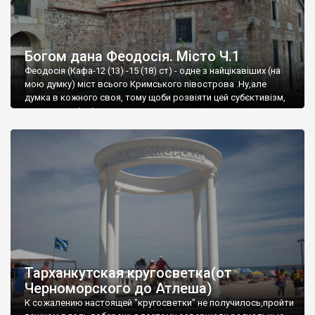
Богом дана Феодосія. Місто Ч.1
Феодосія (Кафа-12 (13) -15 (18) ст) - одне з найцікавіших (на
мою думку) міст всього Кримського півострова .Ну,але
думка в кожного своя, тому щоби розвіяти цей субєктивізм,
запрошую відвідати це
Тарханкутская кругосветка(от
Черноморского до Атлеша)
К сожалению настоящей "кругосветки" не получилось,пройти