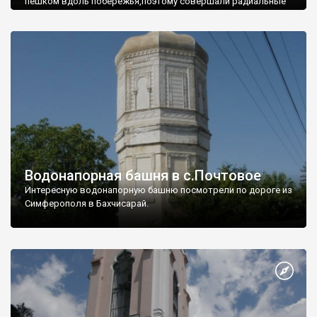
пешком вдоль побережья,поэтому совершали радиальные
вылазки из Оленевки.
Водонапорная башня в с.Почтовое
Интересную водонапорную башню посмотрели по дороге из
Симферополя в Бахчисарай.