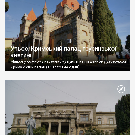
Утьос. Кримський палац грузинської
княгині
Майже у кожному населеному пункті на південному узбережжі
Криму є свій палац (а часто і не один).