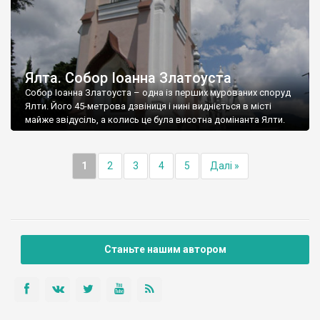
Ялта. Собор Іоанна Златоуста
Собор Іоанна Златоуста – одна із перших мурованих споруд
Ялти. Його 45-метрова дзвіниця і нині видніється в місті
майже звідусіль, а колись це була висотна домінанта Ялти.
1
2
3
4
5
Далі »
Станьте нашим автором