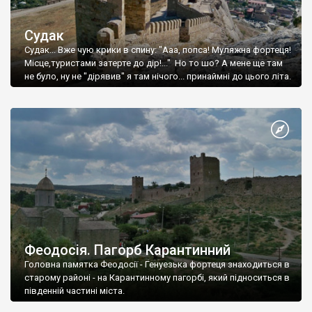
Судак
Судак... Вже чую крики в спину: "Ааа, попса! Муляжна фортеця!
Місце,туристами затерте до дір!..." Но то шо? А мене ще там
не було, ну не "дірявив" я там нічого... принаймні до цього літа.
Феодосія. Пагорб Карантинний
Головна памятка Феодосії - Генуезька фортеця знаходиться в
старому районі - на Карантинному пагорбі, який підноситься в
південній частині міста.