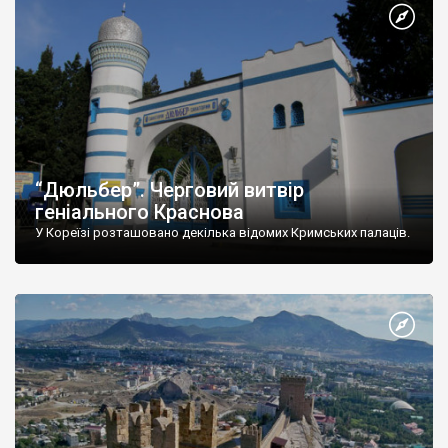
“Дюльбер”. Черговий витвір
геніального Краснова
У Кореїзі розташовано декілька відомих Кримських палаців.