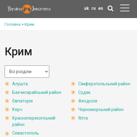
uk
ru
en
Головна
>
Крим
Крим
Алушта
Сімферопольський район
Бахчисарайський район
Судак
Євпаторія
Феодосія
Керч
Чорноморський район
Красноперекопський
Ялта
район
Севастополь