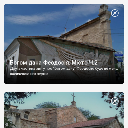
Богом дана Феодосія. Місто Ч.2
Друга частина звіту про "Богом дану" Феодосію буде не менш
насиченою ніж перша.