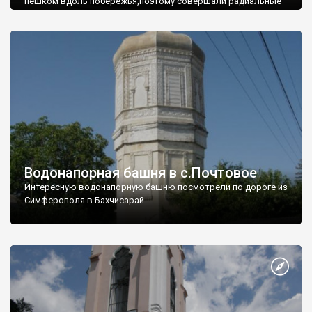
пешком вдоль побережья,поэтому совершали радиальные
вылазки из Оленевки.
Водонапорная башня в с.Почтовое
Интересную водонапорную башню посмотрели по дороге из
Симферополя в Бахчисарай.