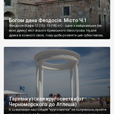
Богом дана Феодосія. Місто Ч.1
Феодосія (Кафа-12 (13) -15 (18) ст) - одне з найцікавіших (на
мою думку) міст всього Кримського півострова .Ну,але
думка в кожного своя, тому щоби розвіяти цей субєктивізм,
запрошую відвідати це
Тарханкутская кругосветка(от
Черноморского до Атлеша)
К сожалению настоящей "кругосветки" не получилось,пройти