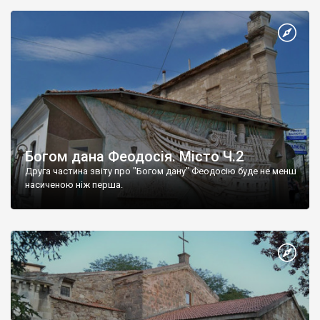
Богом дана Феодосія. Місто Ч.2
Друга частина звіту про "Богом дану" Феодосію буде не менш
насиченою ніж перша.