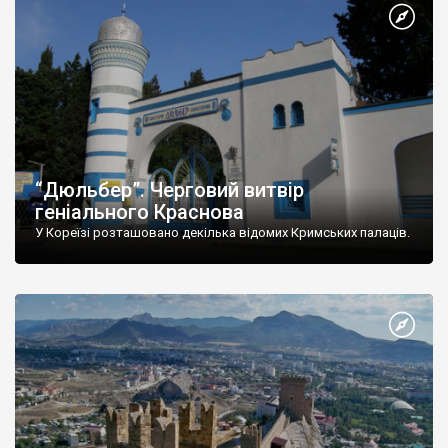
“Дюльбер”. Черговий витвір
геніального Краснова
У Кореїзі розташовано декілька відомих Кримських палаців.