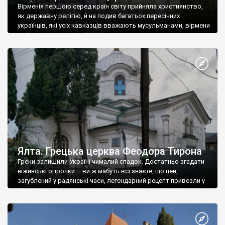
Вірменія першою серед країн світу прийняла християнство,
як державну релігію, й на подив багатьох пересічних
українців, які усіх кавказців вважають мусульманами, вірмени
є відданими вірянами Христа
Ялта. Грецька церква Феодора Тирона
Греки залишили Україні чималий спадок. Достатньо згадати
ніжинські огірочки – ви ж мабуть всі знаєте, що цей,
загублений у радянські часи, легендарний рецепт привезли у
Ніжин греки?