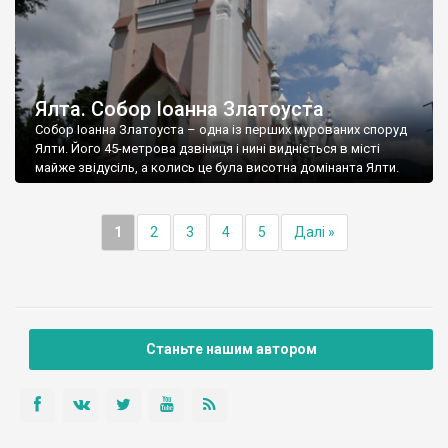
Ялта. Собор Іоанна Златоуста
Собор Іоанна Златоуста – одна із перших мурованих споруд
Ялти. Його 45-метрова дзвіниця і нині видніється в місті
майже звідусіль, а колись це була висотна домінанта Ялти.
1
2
3
4
5
Далі »
Станьте нашим автором