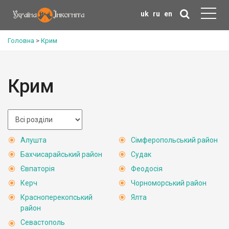
uk
ru
en
Головна
>
Крим
Крим
Алушта
Сімферопольський район
Бахчисарайський район
Судак
Євпаторія
Феодосія
Керч
Чорноморський район
Красноперекопський
Ялта
район
Севастополь