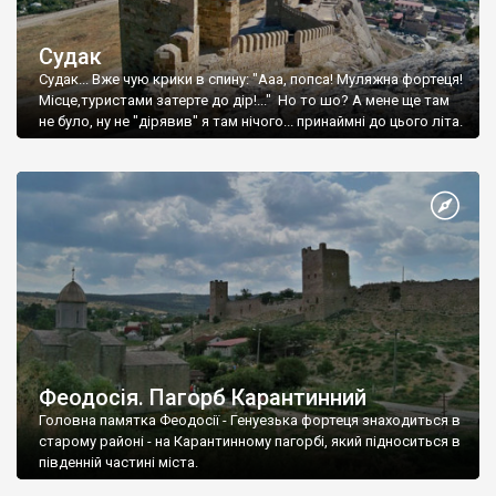
Судак
Судак... Вже чую крики в спину: "Ааа, попса! Муляжна фортеця!
Місце,туристами затерте до дір!..." Но то шо? А мене ще там
не було, ну не "дірявив" я там нічого... принаймні до цього літа.
Феодосія. Пагорб Карантинний
Головна памятка Феодосії - Генуезька фортеця знаходиться в
старому районі - на Карантинному пагорбі, який підноситься в
південній частині міста.