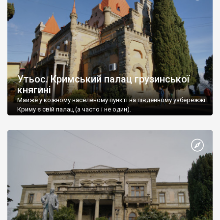
Утьос. Кримський палац грузинської
княгині
Майже у кожному населеному пункті на південному узбережжі
Криму є свій палац (а часто і не один).