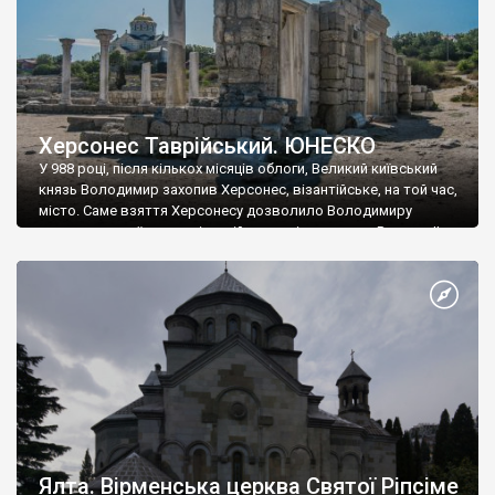
Херсонес Таврійський. ЮНЕСКО
У 988 році, після кількох місяців облоги, Великий київський
князь Володимир захопив Херсонес, візантійське, на той час,
місто. Саме взяття Херсонесу дозволило Володимиру
диктувати свої умови візантійському імператору Василю ІІ, та
одружитися з його дочкою Ганною. Цього ж року, в
Херсонесі Володимир-язичник, став Василем-християнином.
А потім було Хрещення Русі. На честь Херсонесу Таврійського
названо місто […]
Ялта. Вірменська церква Святої Ріпсіме