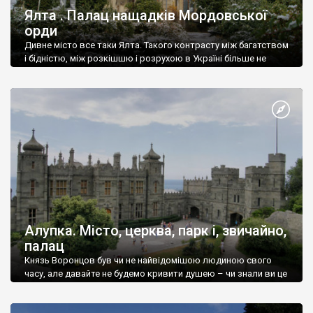
Ялта . Палац нащадків Мордовської
орди
Дивне місто все таки Ялта. Такого контрасту між багатством
і бідністю, між розкішшю і розрухою в Україні більше не
знайдеш.
Алупка. Місто, церква, парк і, звичайно,
палац
Князь Воронцов був чи не найвідомішою людиною свого
часу, але давайте не будемо кривити душею – чи знали ви це
прізвище до відвідин Алупки? Мабуть все таки ні.