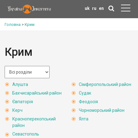
uk
ru
en
Головна
>
Крим
Крим
Алушта
Сімферопольський район
Бахчисарайський район
Судак
Євпаторія
Феодосія
Керч
Чорноморський район
Красноперекопський
Ялта
район
Севастополь