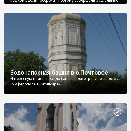
пешком вдоль побережья,поэтому совершали радиальные
вылазки из Оленевки.
Водонапорная башня в с.Почтовое
Интересную водонапорную башню посмотрели по дороге из
Симферополя в Бахчисарай.