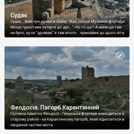
Судак
Судак... Вже чую крики в спину: "Ааа, попса! Муляжна фортеця!
Місце,туристами затерте до дір!..." Но то шо? А мене ще там
не було, ну не "дірявив" я там нічого... принаймні до цього літа.
Феодосія. Пагорб Карантинний
Головна памятка Феодосії - Генуезька фортеця знаходиться в
старому районі - на Карантинному пагорбі, який підноситься в
південній частині міста.