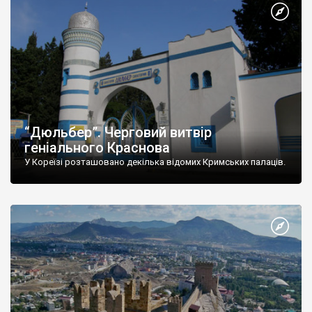
“Дюльбер”. Черговий витвір
геніального Краснова
У Кореїзі розташовано декілька відомих Кримських палаців.