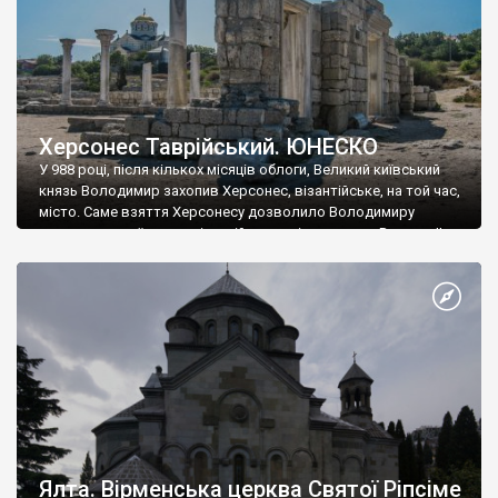
Херсонес Таврійський. ЮНЕСКО
У 988 році, після кількох місяців облоги, Великий київський
князь Володимир захопив Херсонес, візантійське, на той час,
місто. Саме взяття Херсонесу дозволило Володимиру
диктувати свої умови візантійському імператору Василю ІІ, та
одружитися з його дочкою Ганною. Цього ж року, в
Херсонесі Володимир-язичник, став Василем-християнином.
А потім було Хрещення Русі. На честь Херсонесу Таврійського
названо місто […]
Ялта. Вірменська церква Святої Ріпсіме