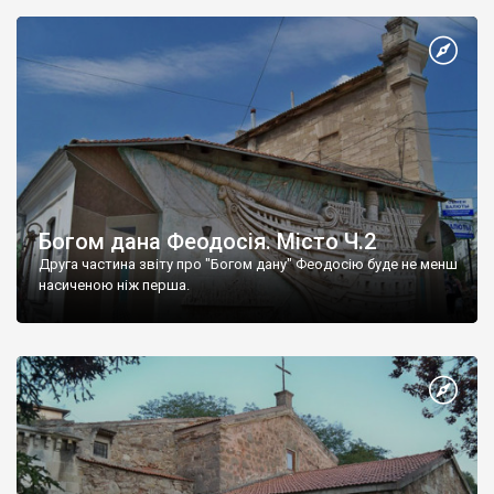
Богом дана Феодосія. Місто Ч.2
Друга частина звіту про "Богом дану" Феодосію буде не менш
насиченою ніж перша.