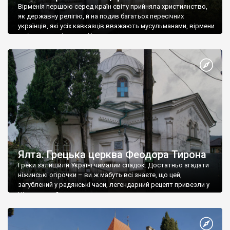
Вірменія першою серед країн світу прийняла християнство,
як державну релігію, й на подив багатьох пересічних
українців, які усіх кавказців вважають мусульманами, вірмени
є відданими вірянами Христа
Ялта. Грецька церква Феодора Тирона
Греки залишили Україні чималий спадок. Достатньо згадати
ніжинські огірочки – ви ж мабуть всі знаєте, що цей,
загублений у радянські часи, легендарний рецепт привезли у
Ніжин греки?