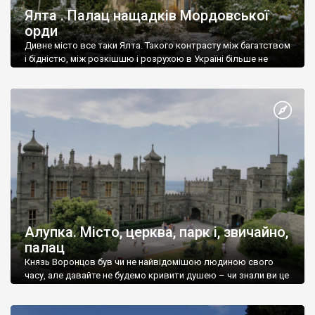
Ялта . Палац нащадків Мордовської
орди
Дивне місто все таки Ялта. Такого контрасту між багатством
і бідністю, між розкішшю і розрухою в Україні більше не
знайдеш.
Алупка. Місто, церква, парк і, звичайно,
палац
Князь Воронцов був чи не найвідомішою людиною свого
часу, але давайте не будемо кривити душею – чи знали ви це
прізвище до відвідин Алупки? Мабуть все таки ні.