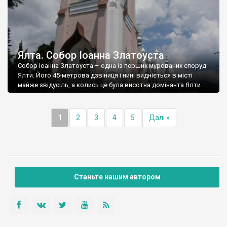
Ялта. Собор Іоанна Златоуста
Собор Іоанна Златоуста – одна із перших мурованих споруд
Ялти. Його 45-метрова дзвіниця і нині видніється в місті
майже звідусіль, а колись це була висотна домінанта Ялти.
1
2
3
4
5
Далі »
Станьте нашим автором