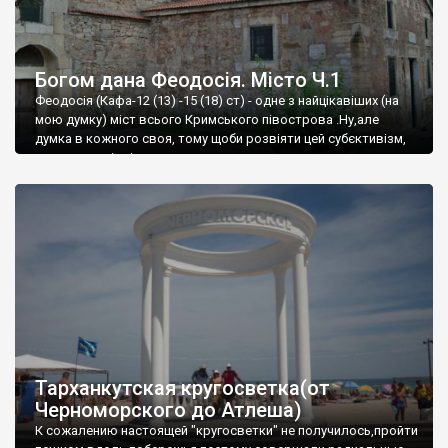
Богом дана Феодосія. Місто Ч.1
Феодосія (Кафа-12 (13) -15 (18) ст) - одне з найцікавіших (на
мою думку) міст всього Кримського півострова .Ну,але
думка в кожного своя, тому щоби розвіяти цей субєктивізм,
запрошую відвідати це
Тарханкутская кругосветка(от
Черноморского до Атлеша)
К сожалению настоящей "кругосветки" не получилось,пройти