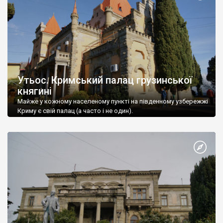
Утьос. Кримський палац грузинської
княгині
Майже у кожному населеному пункті на південному узбережжі
Криму є свій палац (а часто і не один).