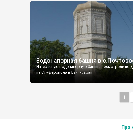
Водонапорная башня в с.Почтово
Интересную водонапорную башню посмотрели по д
из Симферополя в Бахчисарай.
1
Про 