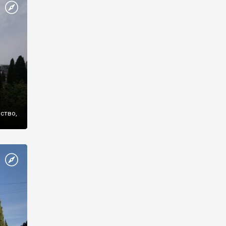
же
нство,