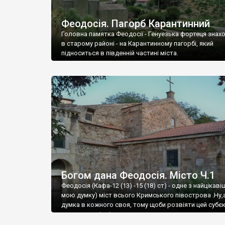
Феодосія. Пагорб Карантинний
Головна памятка Феодосії - Генуезька фортеця знах
в старому районі - на Карантинному пагорбі, який
підноситься в південній частині міста.
Богом дана Феодосія. Місто Ч.1
Феодосія (Кафа-12 (13) -15 (18) ст) - одне з найцікаві
мою думку) міст всього Кримського півострова .Ну,
думка в кожного своя, тому щоби розвіяти цей субєк
запрошую відвідати це