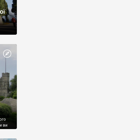
ої
ого
и ви