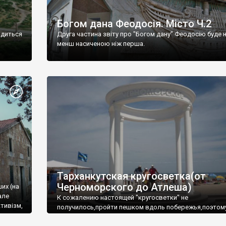
Богом дана Феодосія. Місто Ч.2
одиться
Друга частина звіту про "Богом дану" Феодосію буде 
менш насиченою ніж перша.
Тарханкутская кругосветка(от
Черноморского до Атлеша)
ших (на
але
К сожалению настоящей "кругосветки" не
тивізм,
получилось,пройти пешком вдоль побережья,поэтом
совершали радиальные вылазки из Оленевки.