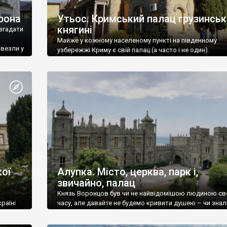
рона
Утьос. Кримський палац грузинськ
княгині
згадати
Майже у кожному населеному пункті на південному
ивезли у
узбережжі Криму є свій палац (а часто і не один).
ої
Алупка. Місто, церква, парк і,
звичайно, палац
Князь Воронцов був чи не найвідомішою людиною св
раїні
часу, але давайте не будемо кривити душею – чи знал
це прізвище до відвідин Алупки? Мабуть все таки ні.