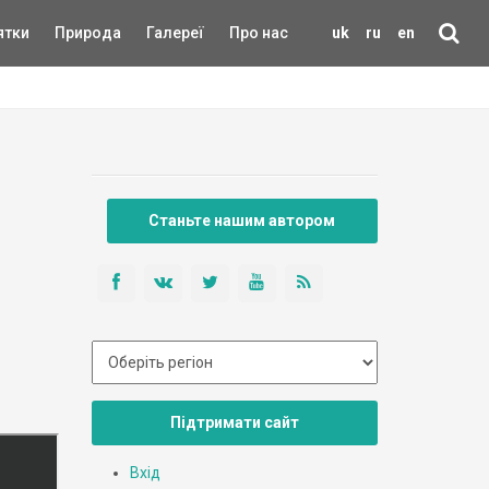
ятки
Природа
Галереї
Про нас
uk
ru
en
Станьте нашим автором
Підтримати сайт
Вхід