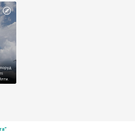
споруд
ті
Ялти.
та”