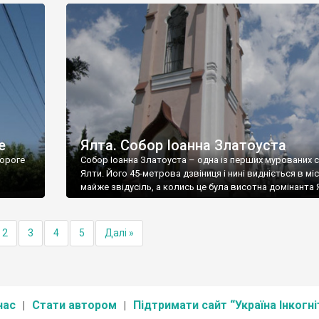
е
Ялта. Собор Іоанна Златоуста
ороге
Собор Іоанна Златоуста – одна із перших мурованих 
Ялти. Його 45-метрова дзвіниця і нині видніється в міс
майже звідусіль, а колись це була висотна домінанта 
2
3
4
5
Далі »
нас
Стати автором
Підтримати сайт “Україна Інкогні