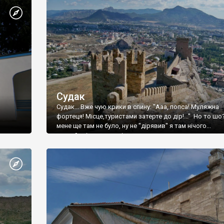
Судак
Судак... Вже чую крики в спину: "Ааа, попса! Муляжна
фортеця! Місце,туристами затерте до дір!..." Но то шо
мене ще там не було, ну не "дірявив" я там нічого...
принаймні до цього літа.