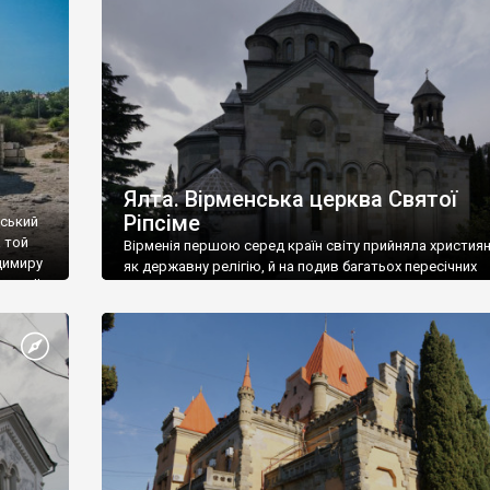
ефактів
називаються «повстяками» (postaki)…” “Вино. Крим
єкту
виробляє відмінне вино і його вдосталь: воно все ду
го».
легке біле і дуже […]
ти та
Ялта. Вірменська церква Святої
Ріпсіме
вський
 той
Вірменія першою серед країн світу прийняла христия
димиру
як державну релігію, й на подив багатьох пересічних
илю ІІ,
українців, які усіх кавказців вважають мусульманами,
 в
вірмени є відданими вірянами Христа