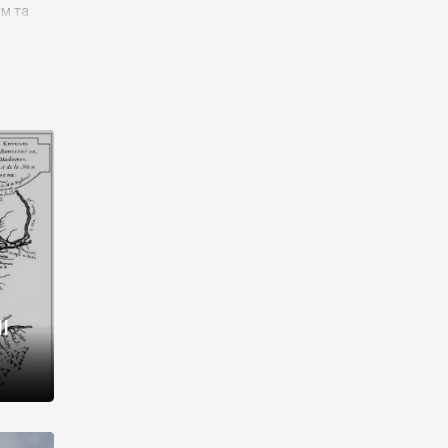
им та
ора і
є
го типу,
ей-
рний
ста:
 райони
від 2
I
і,
рукти,
 котрі