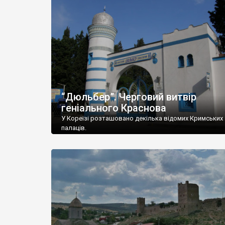
“Дюльбер”. Черговий витвір
геніального Краснова
У Кореїзі розташовано декілька відомих Кримських
палаців.