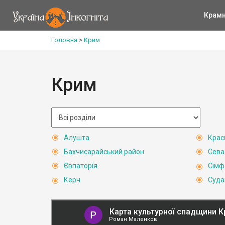
Крам
Головна
>
Крим
Крим
Алушта
Крас
Бахчисарайський район
Сева
Євпаторія
Сімф
Керч
Суда