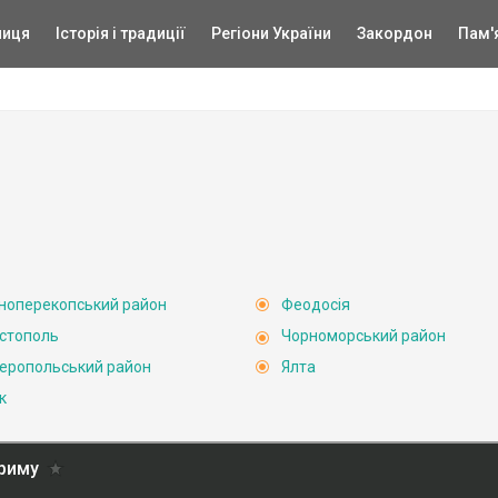
ниця
Історія і традиції
Регіони України
Закордон
Пам'
ноперекопський район
Феодосія
стополь
Чорноморський район
еропольський район
Ялта
к