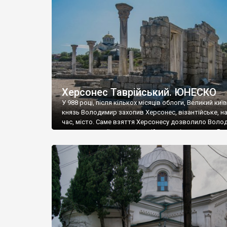
музею «Новгородський музей-заповідник» сотні арт
візантійської доби. Раритети викрадені з фондів об’
культурної спадщини ЮНЕСКО «Херсонеса Таврійсько
Офіційно – на виставку «Золото Візантії», але експер
влада в Україні вважають це лише […]
Херсонес Таврійський. ЮНЕСКО
У 988 році, після кількох місяців облоги, Великий киї
князь Володимир захопив Херсонес, візантійське, на
час, місто. Саме взяття Херсонесу дозволило Воло
диктувати свої умови візантійському імператору Вас
та одружитися з його дочкою Ганною. Цього ж року,
Херсонесі Володимир-язичник, став Василем-
християнином. А потім було Хрещення Русі. На честь
Херсонесу Таврійського названо місто […]