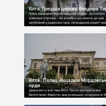
Ялта. Грецька церква Феодора Ти
Греки залишили Україні чималий спадок. Достатньо 
ніжинські огірочки – ви ж мабуть всі знаєте, що цей,
загублений у радянські часи, легендарний рецепт пр
Ніжин греки?
Ялта . Палац нащадків Мордовськ
орди
Дивне місто все таки Ялта. Такого контрасту між
багатством і бідністю, між розкішшю і розрухою в Ук
більше не знайдеш.