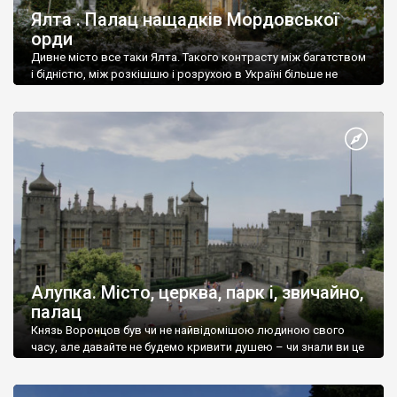
Ялта . Палац нащадків Мордовської
орди
Дивне місто все таки Ялта. Такого контрасту між багатством
і бідністю, між розкішшю і розрухою в Україні більше не
знайдеш.
Алупка. Місто, церква, парк і, звичайно,
палац
Князь Воронцов був чи не найвідомішою людиною свого
часу, але давайте не будемо кривити душею – чи знали ви це
прізвище до відвідин Алупки? Мабуть все таки ні.