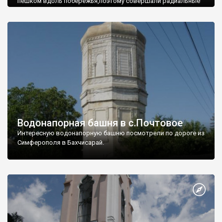
пешком вдоль побережья,поэтому совершали радиальные
вылазки из Оленевки.
Водонапорная башня в с.Почтовое
Интересную водонапорную башню посмотрели по дороге из
Симферополя в Бахчисарай.