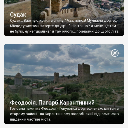
Судак
Судак... Вже чую крики в спину: "Ааа, попса! Муляжна фортеця!
Місце,туристами затерте до дір!..." Но то шо? А мене ще там
не було, ну не "дірявив" я там нічого... принаймні до цього літа.
Феодосія. Пагорб Карантинний
Головна памятка Феодосії - Генуезька фортеця знаходиться в
старому районі - на Карантинному пагорбі, який підноситься в
південній частині міста.