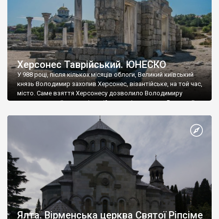
Херсонес Таврійський. ЮНЕСКО
У 988 році, після кількох місяців облоги, Великий київський
князь Володимир захопив Херсонес, візантійське, на той час,
місто. Саме взяття Херсонесу дозволило Володимиру
диктувати свої умови візантійському імператору Василю ІІ, та
одружитися з його дочкою Ганною. Цього ж року, в
Херсонесі Володимир-язичник, став Василем-християнином.
А потім було Хрещення Русі. На честь Херсонесу Таврійського
названо місто […]
Ялта. Вірменська церква Святої Ріпсіме