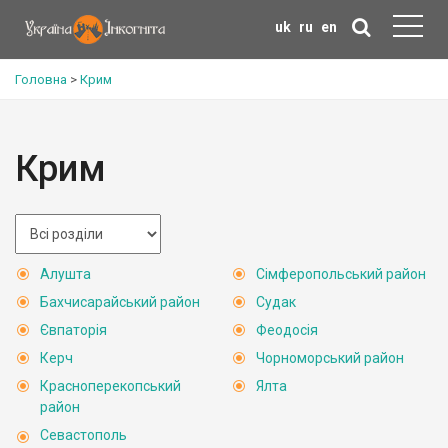
uk
ru
en
Головна
>
Крим
Крим
Алушта
Сімферопольський район
Бахчисарайський район
Судак
Євпаторія
Феодосія
Керч
Чорноморський район
Красноперекопський
Ялта
район
Севастополь