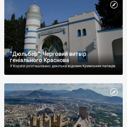
“Дюльбер”. Черговий витвір
геніального Краснова
У Кореїзі розташовано декілька відомих Кримських палаців.