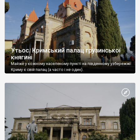
Утьос. Кримський палац грузинської
княгині
Майже у кожному населеному пункті на південному узбережжі
Криму є свій палац (а часто і не один).