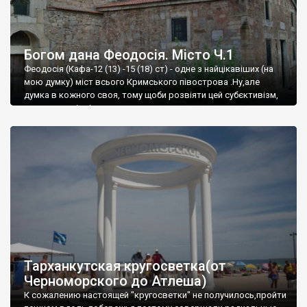
Богом дана Феодосія. Місто Ч.1
Феодосія (Кафа-12 (13) -15 (18) ст) - одне з найцікавіших (на
мою думку) міст всього Кримського півострова .Ну,але
думка в кожного своя, тому щоби розвіяти цей субєктивізм,
запрошую відвідати це
Тарханкутская кругосветка(от
Черноморского до Атлеша)
К сожалению настоящей "кругосветки" не получилось,пройти