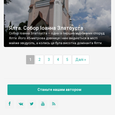
Ялта. Собор Іоанна Златоуста
Собор Іоанна Златоуста – одна із перших мурованих споруд
Ялти. Його 45-метрова дзвіниця і нині видніється в місті
майже звідусіль, а колись це була висотна домінанта Ялти.
1
2
3
4
5
Далі »
Станьте нашим автором