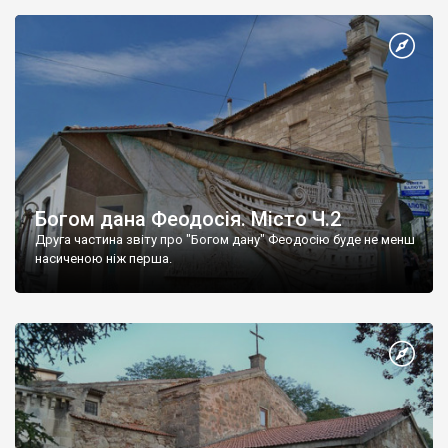
Богом дана Феодосія. Місто Ч.2
Друга частина звіту про "Богом дану" Феодосію буде не менш
насиченою ніж перша.