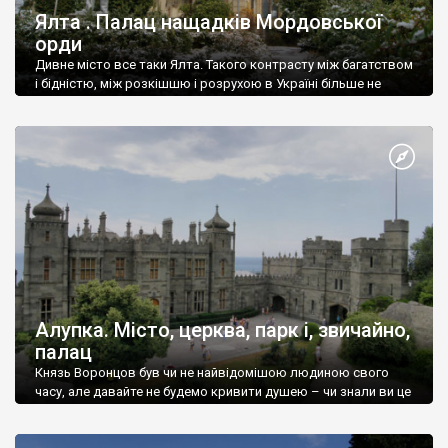
Ялта . Палац нащадків Мордовської
орди
Дивне місто все таки Ялта. Такого контрасту між багатством
і бідністю, між розкішшю і розрухою в Україні більше не
знайдеш.
Алупка. Місто, церква, парк і, звичайно,
палац
Князь Воронцов був чи не найвідомішою людиною свого
часу, але давайте не будемо кривити душею – чи знали ви це
прізвище до відвідин Алупки? Мабуть все таки ні.