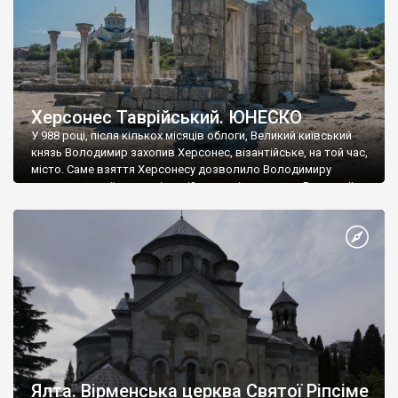
Херсонес Таврійський. ЮНЕСКО
У 988 році, після кількох місяців облоги, Великий київський
князь Володимир захопив Херсонес, візантійське, на той час,
місто. Саме взяття Херсонесу дозволило Володимиру
диктувати свої умови візантійському імператору Василю ІІ, та
одружитися з його дочкою Ганною. Цього ж року, в
Херсонесі Володимир-язичник, став Василем-християнином.
А потім було Хрещення Русі. На честь Херсонесу Таврійського
названо місто […]
Ялта. Вірменська церква Святої Ріпсіме