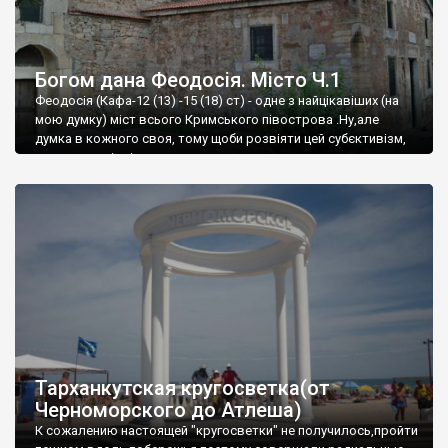
Богом дана Феодосія. Місто Ч.1
Феодосія (Кафа-12 (13) -15 (18) ст) - одне з найцікавіших (на
мою думку) міст всього Кримського півострова .Ну,але
думка в кожного своя, тому щоби розвіяти цей субєктивізм,
запрошую відвідати це
Тарханкутская кругосветка(от
Черноморского до Атлеша)
К сожалению настоящей "кругосветки" не получилось,пройти