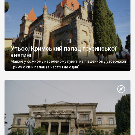
Утьос. Кримський палац грузинської
княгині
Майже у кожному населеному пункті на південному узбережжі
Криму є свій палац (а часто і не один).