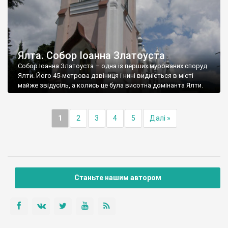
Ялта. Собор Іоанна Златоуста
Собор Іоанна Златоуста – одна із перших мурованих споруд
Ялти. Його 45-метрова дзвіниця і нині видніється в місті
майже звідусіль, а колись це була висотна домінанта Ялти.
1
2
3
4
5
Далі »
Станьте нашим автором