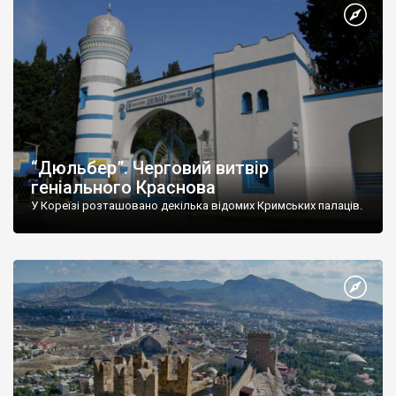
“Дюльбер”. Черговий витвір
геніального Краснова
У Кореїзі розташовано декілька відомих Кримських палаців.