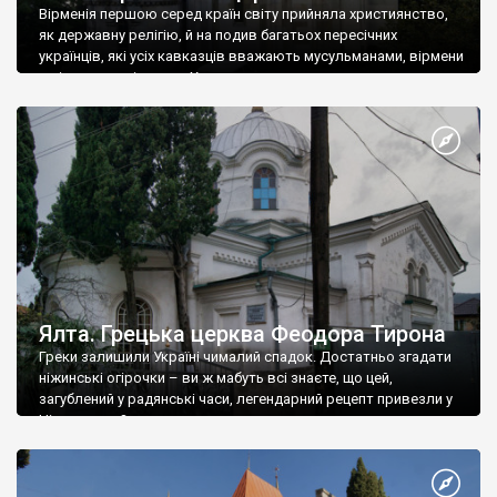
Вірменія першою серед країн світу прийняла християнство,
як державну релігію, й на подив багатьох пересічних
українців, які усіх кавказців вважають мусульманами, вірмени
є відданими вірянами Христа
Ялта. Грецька церква Феодора Тирона
Греки залишили Україні чималий спадок. Достатньо згадати
ніжинські огірочки – ви ж мабуть всі знаєте, що цей,
загублений у радянські часи, легендарний рецепт привезли у
Ніжин греки?