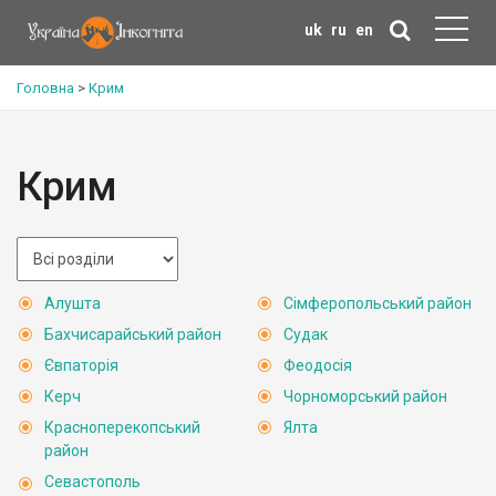
uk
ru
en
Головна
>
Крим
Крим
Алушта
Сімферопольський район
Бахчисарайський район
Судак
Євпаторія
Феодосія
Керч
Чорноморський район
Красноперекопський
Ялта
район
Севастополь