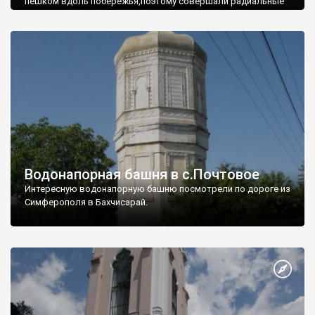
пешком вдоль побережья,поэтому совершали радиальные
вылазки из Оленевки.
Водонапорная башня в с.Почтовое
Интересную водонапорную башню посмотрели по дороге из
Симферополя в Бахчисарай.