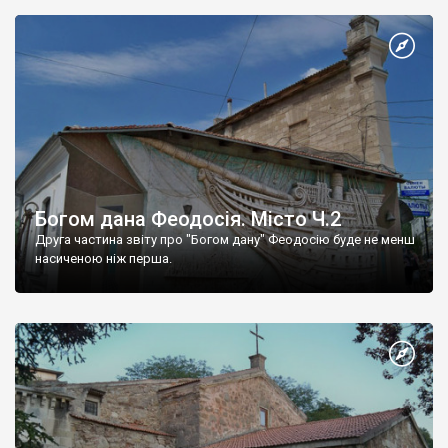
Богом дана Феодосія. Місто Ч.2
Друга частина звіту про "Богом дану" Феодосію буде не менш
насиченою ніж перша.