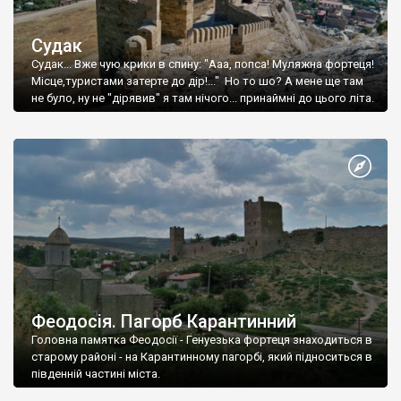
Судак
Судак... Вже чую крики в спину: "Ааа, попса! Муляжна фортеця!
Місце,туристами затерте до дір!..." Но то шо? А мене ще там
не було, ну не "дірявив" я там нічого... принаймні до цього літа.
Феодосія. Пагорб Карантинний
Головна памятка Феодосії - Генуезька фортеця знаходиться в
старому районі - на Карантинному пагорбі, який підноситься в
південній частині міста.