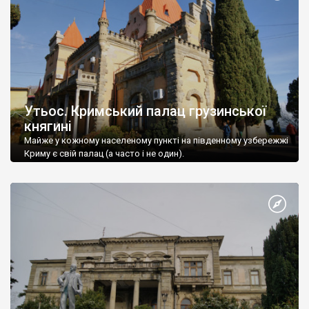
Утьос. Кримський палац грузинської
княгині
Майже у кожному населеному пункті на південному узбережжі
Криму є свій палац (а часто і не один).