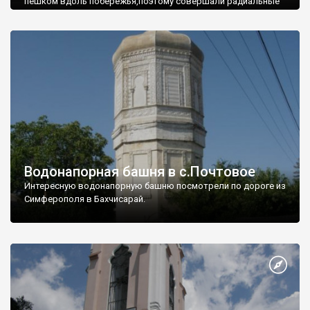
пешком вдоль побережья,поэтому совершали радиальные
вылазки из Оленевки.
Водонапорная башня в с.Почтовое
Интересную водонапорную башню посмотрели по дороге из
Симферополя в Бахчисарай.