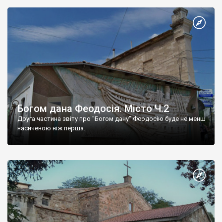
Богом дана Феодосія. Місто Ч.2
Друга частина звіту про "Богом дану" Феодосію буде не менш
насиченою ніж перша.