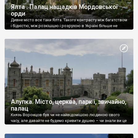
Ялта . Палац нащадків Мордовської
орди
Дивне місто все таки Ялта. Такого контрасту між багатством
і бідністю, між розкішшю і розрухою в Україні більше не
знайдеш.
Алупка. Місто, церква, парк і, звичайно,
палац
Князь Воронцов був чи не найвідомішою людиною свого
часу, але давайте не будемо кривити душею – чи знали ви це
прізвище до відвідин Алупки? Мабуть все таки ні.