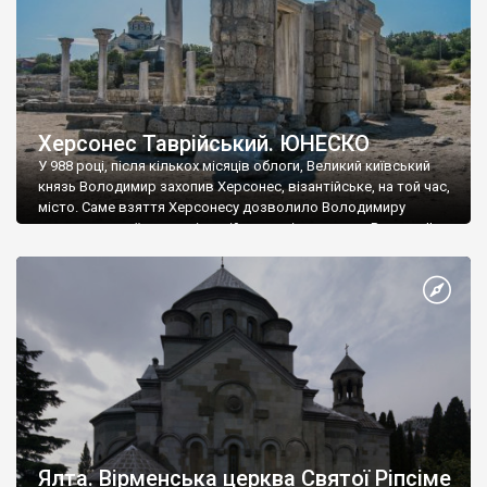
Херсонес Таврійський. ЮНЕСКО
У 988 році, після кількох місяців облоги, Великий київський
князь Володимир захопив Херсонес, візантійське, на той час,
місто. Саме взяття Херсонесу дозволило Володимиру
диктувати свої умови візантійському імператору Василю ІІ, та
одружитися з його дочкою Ганною. Цього ж року, в
Херсонесі Володимир-язичник, став Василем-християнином.
А потім було Хрещення Русі. На честь Херсонесу Таврійського
названо місто […]
Ялта. Вірменська церква Святої Ріпсіме