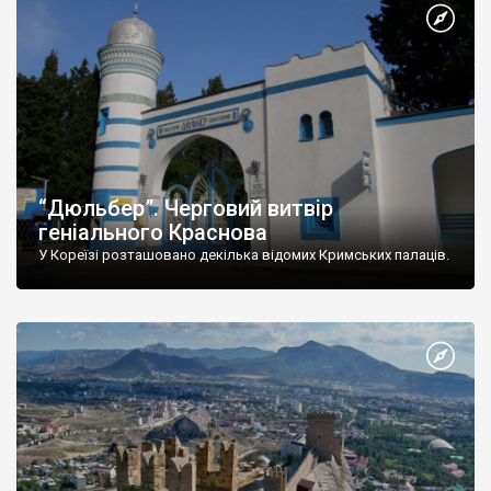
“Дюльбер”. Черговий витвір
геніального Краснова
У Кореїзі розташовано декілька відомих Кримських палаців.