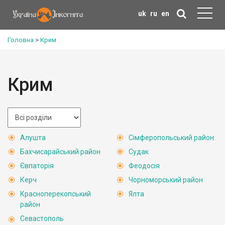
uk
ru
en
Головна
>
Крим
Крим
Алушта
Сімферопольський район
Бахчисарайський район
Судак
Євпаторія
Феодосія
Керч
Чорноморський район
Красноперекопський
Ялта
район
Севастополь