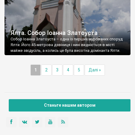
Ялта. Собор Іоанна Златоуста
Собор Іоанна Златоуста – одна із перших мурованих споруд
Ялти. Його 45-метрова дзвіниця і нині видніється в місті
майже звідусіль, а колись це була висотна домінанта Ялти.
1
2
3
4
5
Далі »
Станьте нашим автором