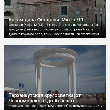
Богом дана Феодосія. Місто Ч.1
Феодосія (Кафа-12 (13) -15 (18) ст) - одне з найцікавіших (на
мою думку) міст всього Кримського півострова .Ну,але
думка в кожного своя, тому щоби розвіяти цей субєктивізм,
запрошую відвідати це
Тарханкутская кругосветка(от
Черноморского до Атлеша)
К сожалению настоящей "кругосветки" не получилось,пройти