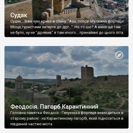
Судак
Судак... Вже чую крики в спину: "Ааа, попса! Муляжна фортеця!
Місце,туристами затерте до дір!..." Но то шо? А мене ще там
не було, ну не "дірявив" я там нічого... принаймні до цього літа.
Феодосія. Пагорб Карантинний
Головна памятка Феодосії - Генуезька фортеця знаходиться в
старому районі - на Карантинному пагорбі, який підноситься в
південній частині міста.