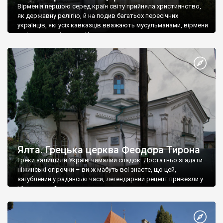
Вірменія першою серед країн світу прийняла християнство,
як державну релігію, й на подив багатьох пересічних
українців, які усіх кавказців вважають мусульманами, вірмени
є відданими вірянами Христа
Ялта. Грецька церква Феодора Тирона
Греки залишили Україні чималий спадок. Достатньо згадати
ніжинські огірочки – ви ж мабуть всі знаєте, що цей,
загублений у радянські часи, легендарний рецепт привезли у
Ніжин греки?