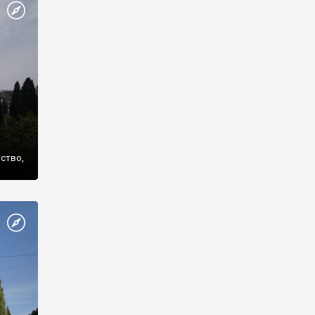
же
нство,