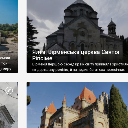
ефактів
називаються «повстяками» (postaki)…” “Вино. Крим
єкту
виробляє відмінне вино і його вдосталь: воно все ду
го».
легке біле і дуже […]
ти та
Ялта. Вірменська церква Святої
Ріпсіме
вський
 той
Вірменія першою серед країн світу прийняла христия
димиру
як державну релігію, й на подив багатьох пересічних
илю ІІ,
українців, які усіх кавказців вважають мусульманами,
 в
вірмени є відданими вірянами Христа