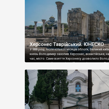
музею «Новгородський музей-заповідник» сотні арт
візантійської доби. Раритети викрадені з фондів об’
культурної спадщини ЮНЕСКО «Херсонеса Таврійсько
Офіційно – на виставку «Золото Візантії», але експер
влада в Україні вважають це лише […]
Херсонес Таврійський. ЮНЕСКО
У 988 році, після кількох місяців облоги, Великий киї
князь Володимир захопив Херсонес, візантійське, на
час, місто. Саме взяття Херсонесу дозволило Воло
диктувати свої умови візантійському імператору Вас
та одружитися з його дочкою Ганною. Цього ж року,
Херсонесі Володимир-язичник, став Василем-
християнином. А потім було Хрещення Русі. На честь
Херсонесу Таврійського названо місто […]