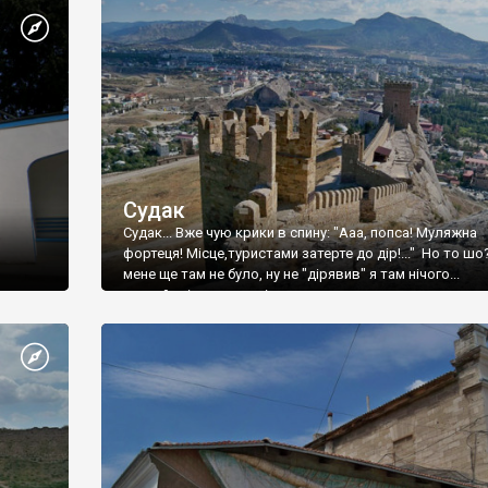
Судак
Судак... Вже чую крики в спину: "Ааа, попса! Муляжна
фортеця! Місце,туристами затерте до дір!..." Но то шо
мене ще там не було, ну не "дірявив" я там нічого...
принаймні до цього літа.