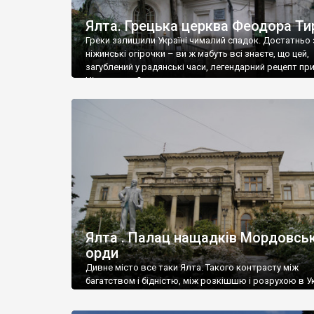
Ялта. Грецька церква Феодора Ти
Греки залишили Україні чималий спадок. Достатньо 
ніжинські огірочки – ви ж мабуть всі знаєте, що цей,
загублений у радянські часи, легендарний рецепт пр
Ніжин греки?
Ялта . Палац нащадків Мордовськ
орди
Дивне місто все таки Ялта. Такого контрасту між
багатством і бідністю, між розкішшю і розрухою в Ук
більше не знайдеш.