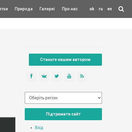
ятки
Природа
Галереї
Про нас
uk
ru
en
Станьте нашим автором
Підтримати сайт
Вхід