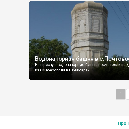
Водонапорная башня в с.Почтово
Интересную водонапорную башню посмотрели по д
из Симферополя в Бахчисарай.
1
Про 