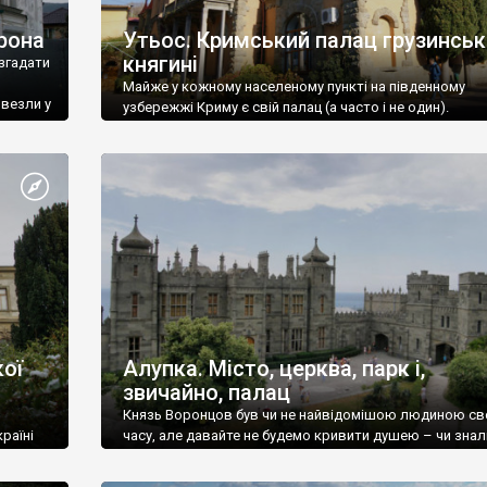
рона
Утьос. Кримський палац грузинськ
княгині
згадати
Майже у кожному населеному пункті на південному
ивезли у
узбережжі Криму є свій палац (а часто і не один).
ої
Алупка. Місто, церква, парк і,
звичайно, палац
Князь Воронцов був чи не найвідомішою людиною св
раїні
часу, але давайте не будемо кривити душею – чи знал
це прізвище до відвідин Алупки? Мабуть все таки ні.