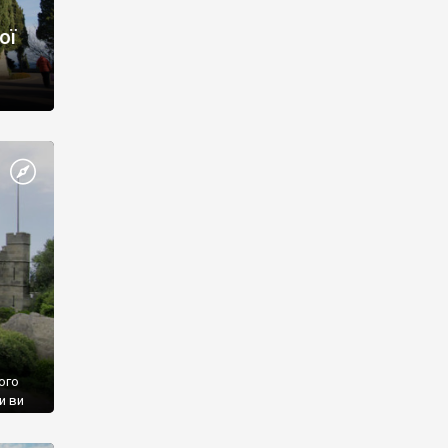
ої
ого
и ви