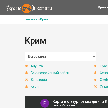
Крам
Головна
>
Крим
Крим
Алушта
Крас
Бахчисарайський район
Сева
Євпаторія
Сімф
Керч
Суда