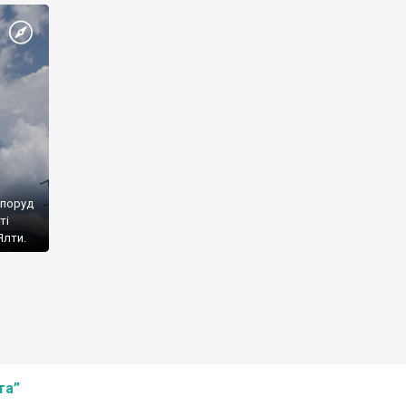
споруд
ті
Ялти.
та”