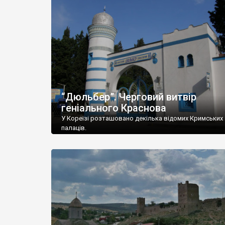
“Дюльбер”. Черговий витвір
геніального Краснова
У Кореїзі розташовано декілька відомих Кримських
палаців.