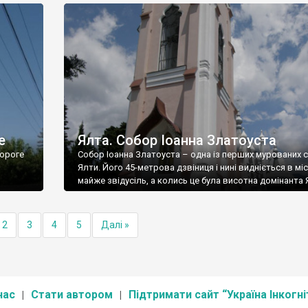
е
Ялта. Собор Іоанна Златоуста
ороге
Собор Іоанна Златоуста – одна із перших мурованих 
Ялти. Його 45-метрова дзвіниця і нині видніється в міс
майже звідусіль, а колись це була висотна домінанта 
2
3
4
5
Далі »
нас
Стати автором
Підтримати сайт “Україна Інкогні