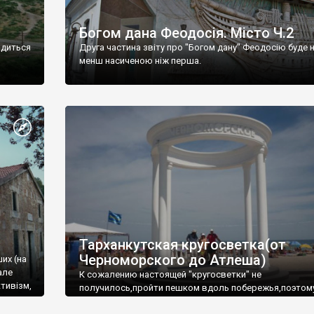
Богом дана Феодосія. Місто Ч.2
одиться
Друга частина звіту про "Богом дану" Феодосію буде 
менш насиченою ніж перша.
Тарханкутская кругосветка(от
Черноморского до Атлеша)
ших (на
але
К сожалению настоящей "кругосветки" не
тивізм,
получилось,пройти пешком вдоль побережья,поэтом
совершали радиальные вылазки из Оленевки.