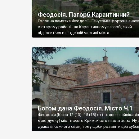
Феодосія. Пагорб Карантинний
Головна памятка Феодосії - Генуезька фортеця знах
в старому районі - на Карантинному пагорбі, який
підноситься в південній частині міста.
Богом дана Феодосія. Місто Ч.1
Феодосія (Кафа-12 (13) -15 (18) ст) - одне з найцікаві
мою думку) міст всього Кримського півострова .Ну,
думка в кожного своя, тому щоби розвіяти цей субєк
запрошую відвідати це