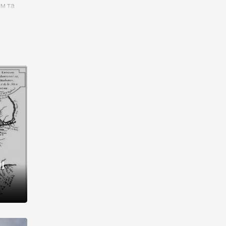
им та
ора і
є
го типу,
ей-
рний
ста:
 райони
від 2
I
і,
рукти,
 котрі