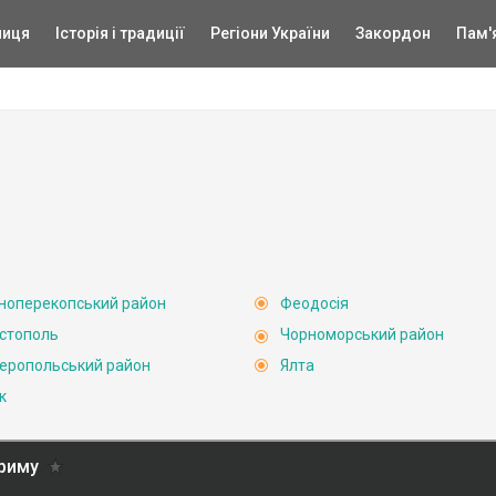
ниця
Історія і традиції
Регіони України
Закордон
Пам'
ноперекопський район
Феодосія
стополь
Чорноморський район
еропольський район
Ялта
к