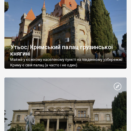
Утьос. Кримський палац грузинської
княгині
Майже у кожному населеному пункті на південному узбережжі
Криму є свій палац (а часто і не один).