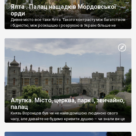
Ялта . Палац нащадків Мордовської
орди
Дивне місто все таки Ялта. Такого контрасту між багатством
і бідністю, між розкішшю і розрухою в Україні більше не
знайдеш.
Алупка. Місто, церква, парк і, звичайно,
палац
Князь Воронцов був чи не найвідомішою людиною свого
часу, але давайте не будемо кривити душею – чи знали ви це
прізвище до відвідин Алупки? Мабуть все таки ні.