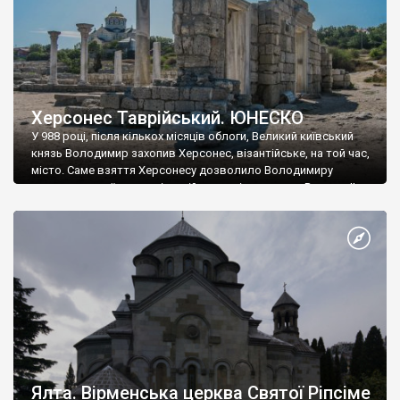
Херсонес Таврійський. ЮНЕСКО
У 988 році, після кількох місяців облоги, Великий київський
князь Володимир захопив Херсонес, візантійське, на той час,
місто. Саме взяття Херсонесу дозволило Володимиру
диктувати свої умови візантійському імператору Василю ІІ, та
одружитися з його дочкою Ганною. Цього ж року, в
Херсонесі Володимир-язичник, став Василем-християнином.
А потім було Хрещення Русі. На честь Херсонесу Таврійського
названо місто […]
Ялта. Вірменська церква Святої Ріпсіме