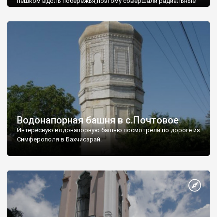
пешком вдоль побережья,поэтому совершали радиальные
вылазки из Оленевки.
Водонапорная башня в с.Почтовое
Интересную водонапорную башню посмотрели по дороге из
Симферополя в Бахчисарай.