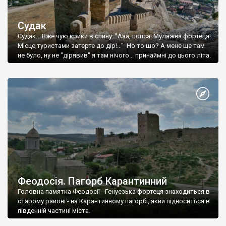
Судак
Судак... Вже чую крики в спину: "Ааа, попса! Муляжна фортеця!
Місце,туристами затерте до дір!..." Но то шо? А мене ще там
не було, ну не "дірявив" я там нічого... принаймні до цього літа.
Феодосія. Пагорб Карантинний
Головна памятка Феодосії - Генуезька фортеця знаходиться в
старому районі - на Карантинному пагорбі, який підноситься в
південній частині міста.