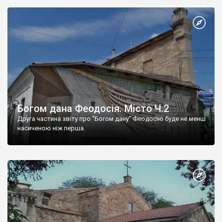
Богом дана Феодосія. Місто Ч.2
Друга частина звіту про "Богом дану" Феодосію буде не менш
насиченою ніж перша.