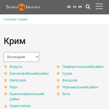
uk
ru
en
Головна
>
Крим
Крим
Алушта
Сімферопольський район
Бахчисарайський район
Судак
Євпаторія
Феодосія
Керч
Чорноморський район
Красноперекопський
Ялта
район
Севастополь