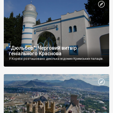
“Дюльбер”. Черговий витвір
геніального Краснова
У Кореїзі розташовано декілька відомих Кримських палаців.