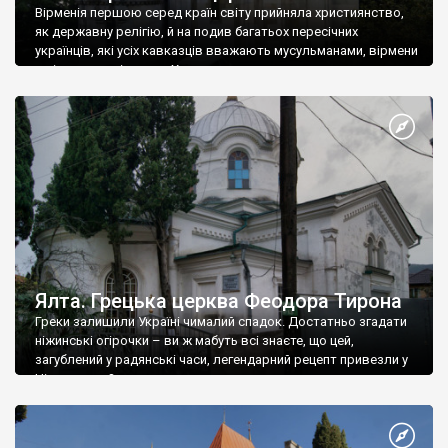
Вірменія першою серед країн світу прийняла християнство,
як державну релігію, й на подив багатьох пересічних
українців, які усіх кавказців вважають мусульманами, вірмени
є відданими вірянами Христа
Ялта. Грецька церква Феодора Тирона
Греки залишили Україні чималий спадок. Достатньо згадати
ніжинські огірочки – ви ж мабуть всі знаєте, що цей,
загублений у радянські часи, легендарний рецепт привезли у
Ніжин греки?