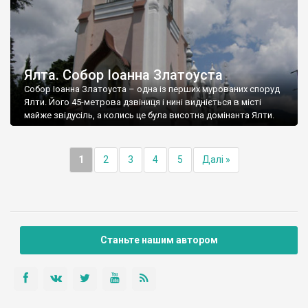
Ялта. Собор Іоанна Златоуста
Собор Іоанна Златоуста – одна із перших мурованих споруд
Ялти. Його 45-метрова дзвіниця і нині видніється в місті
майже звідусіль, а колись це була висотна домінанта Ялти.
1
2
3
4
5
Далі »
Станьте нашим автором