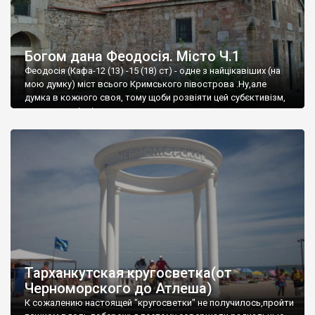
Богом дана Феодосія. Місто Ч.1
Феодосія (Кафа-12 (13) -15 (18) ст) - одне з найцікавіших (на
мою думку) міст всього Кримського півострова .Ну,але
думка в кожного своя, тому щоби розвіяти цей субєктивізм,
запрошую відвідати це
Тарханкутская кругосветка(от
Черноморского до Атлеша)
К сожалению настоящей "кругосветки" не получилось,пройти