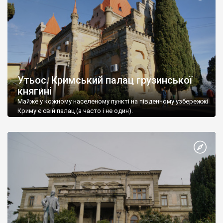
Утьос. Кримський палац грузинської
княгині
Майже у кожному населеному пункті на південному узбережжі
Криму є свій палац (а часто і не один).