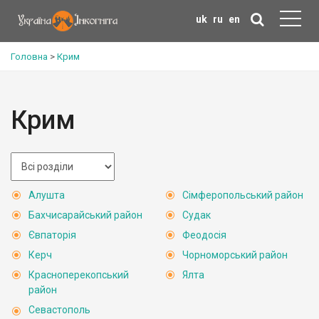
uk
ru
en
Головна
>
Крим
Крим
Алушта
Сімферопольський район
Бахчисарайський район
Судак
Євпаторія
Феодосія
Керч
Чорноморський район
Красноперекопський
Ялта
район
Севастополь