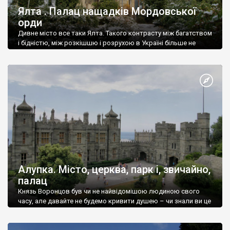
Ялта . Палац нащадків Мордовської
орди
Дивне місто все таки Ялта. Такого контрасту між багатством
і бідністю, між розкішшю і розрухою в Україні більше не
знайдеш.
Алупка. Місто, церква, парк і, звичайно,
палац
Князь Воронцов був чи не найвідомішою людиною свого
часу, але давайте не будемо кривити душею – чи знали ви це
прізвище до відвідин Алупки? Мабуть все таки ні.