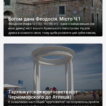
Богом дана Феодосія. Місто Ч.1
Феодосія (Кафа-12 (13) -15 (18) ст) - одне з найцікавіших (на
мою думку) міст всього Кримського півострова .Ну,але
думка в кожного своя, тому щоби розвіяти цей субєктивізм,
запрошую відвідати це
Тарханкутская кругосветка(от
Черноморского до Атлеша)
К сожалению настоящей "кругосветки" не получилось,пройти