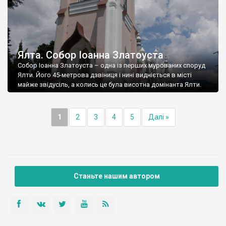
Ялта. Собор Іоанна Златоуста
Собор Іоанна Златоуста – одна із перших мурованих споруд
Ялти. Його 45-метрова дзвіниця і нині видніється в місті
майже звідусіль, а колись це була висотна домінанта Ялти.
1
2
3
4
5
Далі »
Станьте нашим автором