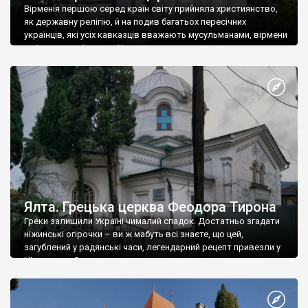
Вірменія першою серед країн світу прийняла християнство,
як державну релігію, й на подив багатьох пересічних
українців, які усіх кавказців вважають мусульманами, вірмени
є відданими вірянами Христа
Ялта. Грецька церква Феодора Тирона
Греки залишили Україні чималий спадок. Достатньо згадати
ніжинські огірочки – ви ж мабуть всі знаєте, що цей,
загублений у радянські часи, легендарний рецепт привезли у
Ніжин греки?