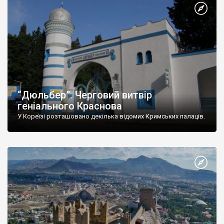
“Дюльбер”. Черговий витвір
геніального Краснова
У Кореїзі розташовано декілька відомих Кримських палаців.