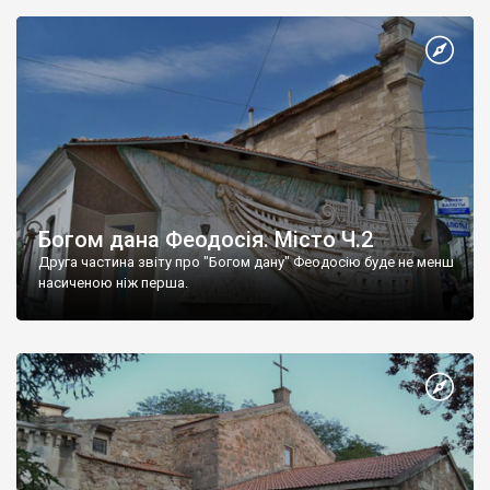
Богом дана Феодосія. Місто Ч.2
Друга частина звіту про "Богом дану" Феодосію буде не менш
насиченою ніж перша.