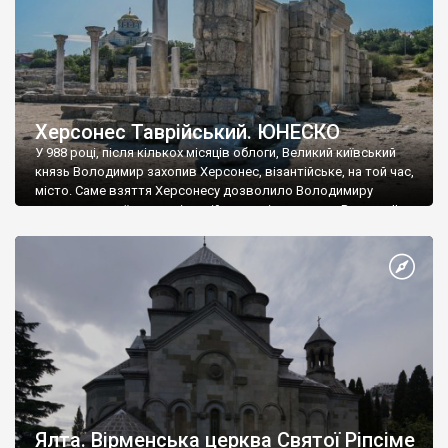
Херсонес Таврійський. ЮНЕСКО
У 988 році, після кількох місяців облоги, Великий київський
князь Володимир захопив Херсонес, візантійське, на той час,
місто. Саме взяття Херсонесу дозволило Володимиру
диктувати свої умови візантійському імператору Василю ІІ, та
одружитися з його дочкою Ганною. Цього ж року, в
Херсонесі Володимир-язичник, став Василем-християнином.
А потім було Хрещення Русі. На честь Херсонесу Таврійського
названо місто […]
Ялта. Вірменська церква Святої Ріпсіме