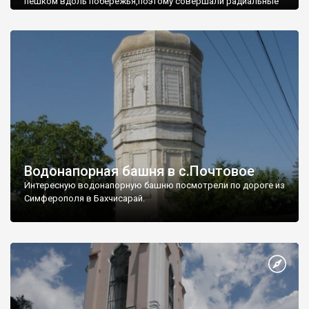
пешком вдоль побережья,поэтому совершали радиальные
вылазки из Оленевки.
Водонапорная башня в с.Почтовое
Интересную водонапорную башню посмотрели по дороге из
Симферополя в Бахчисарай.