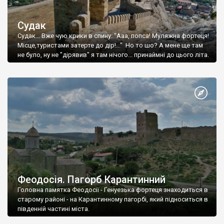
Судак
Судак... Вже чую крики в спину: "Ааа, попса! Муляжна фортеця!
Місце,туристами затерте до дір!..." Но то шо? А мене ще там
не було, ну не "дірявив" я там нічого... принаймні до цього літа.
Феодосія. Пагорб Карантинний
Головна памятка Феодосії - Генуезька фортеця знаходиться в
старому районі - на Карантинному пагорбі, який підноситься в
південній частині міста.