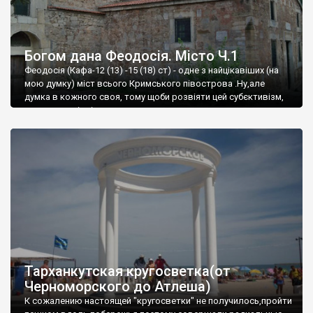
Богом дана Феодосія. Місто Ч.1
Феодосія (Кафа-12 (13) -15 (18) ст) - одне з найцікавіших (на
мою думку) міст всього Кримського півострова .Ну,але
думка в кожного своя, тому щоби розвіяти цей субєктивізм,
запрошую відвідати це
Тарханкутская кругосветка(от
Черноморского до Атлеша)
К сожалению настоящей "кругосветки" не получилось,пройти