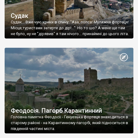
Судак
Судак... Вже чую крики в спину: "Ааа, попса! Муляжна фортеця!
Місце,туристами затерте до дір!..." Но то шо? А мене ще там
не було, ну не "дірявив" я там нічого... принаймні до цього літа.
Феодосія. Пагорб Карантинний
Головна памятка Феодосії - Генуезька фортеця знаходиться в
старому районі - на Карантинному пагорбі, який підноситься в
південній частині міста.