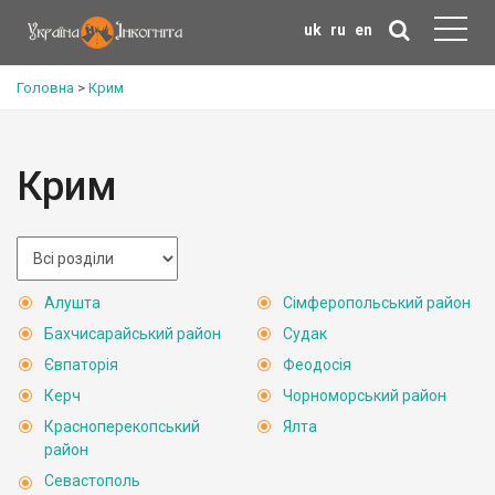
uk
ru
en
Головна
>
Крим
Крим
Алушта
Сімферопольський район
Бахчисарайський район
Судак
Євпаторія
Феодосія
Керч
Чорноморський район
Красноперекопський
Ялта
район
Севастополь