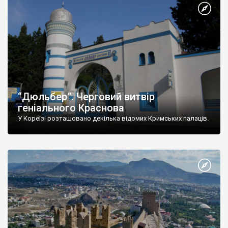
“Дюльбер”. Черговий витвір
геніального Краснова
У Кореїзі розташовано декілька відомих Кримських палаців.