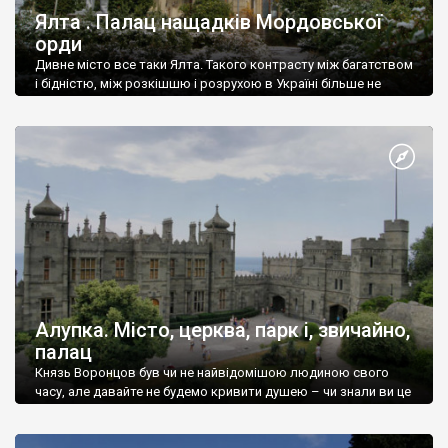
Ялта . Палац нащадків Мордовської
орди
Дивне місто все таки Ялта. Такого контрасту між багатством
і бідністю, між розкішшю і розрухою в Україні більше не
знайдеш.
Алупка. Місто, церква, парк і, звичайно,
палац
Князь Воронцов був чи не найвідомішою людиною свого
часу, але давайте не будемо кривити душею – чи знали ви це
прізвище до відвідин Алупки? Мабуть все таки ні.