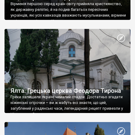
Вірменія першою серед країн світу прийняла християнство,
як державну релігію, й на подив багатьох пересічних
українців, які усіх кавказців вважають мусульманами, вірмени
є відданими вірянами Христа
Ялта. Грецька церква Феодора Тирона
Греки залишили Україні чималий спадок. Достатньо згадати
ніжинські огірочки – ви ж мабуть всі знаєте, що цей,
загублений у радянські часи, легендарний рецепт привезли у
Ніжин греки?