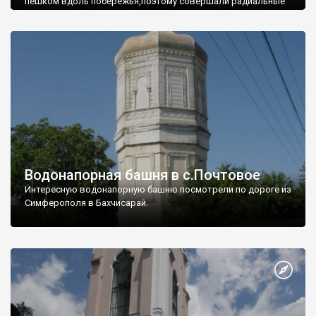
пешком вдоль побережья,поэтому совершали радиальные
вылазки из Оленевки.
Водонапорная башня в с.Почтовое
Интересную водонапорную башню посмотрели по дороге из
Симферополя в Бахчисарай.