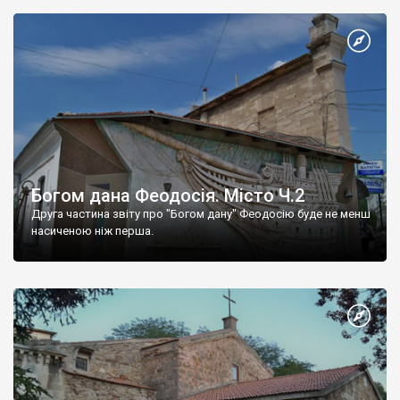
Богом дана Феодосія. Місто Ч.2
Друга частина звіту про "Богом дану" Феодосію буде не менш
насиченою ніж перша.