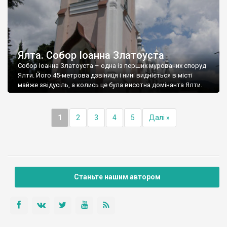
Ялта. Собор Іоанна Златоуста
Собор Іоанна Златоуста – одна із перших мурованих споруд
Ялти. Його 45-метрова дзвіниця і нині видніється в місті
майже звідусіль, а колись це була висотна домінанта Ялти.
1
2
3
4
5
Далі »
Станьте нашим автором