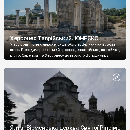
Херсонес Таврійський. ЮНЕСКО
У 988 році, після кількох місяців облоги, Великий київський
князь Володимир захопив Херсонес, візантійське, на той час,
місто. Саме взяття Херсонесу дозволило Володимиру
диктувати свої умови візантійському імператору Василю ІІ, та
одружитися з його дочкою Ганною. Цього ж року, в
Херсонесі Володимир-язичник, став Василем-християнином.
А потім було Хрещення Русі. На честь Херсонесу Таврійського
названо місто […]
Ялта. Вірменська церква Святої Ріпсіме