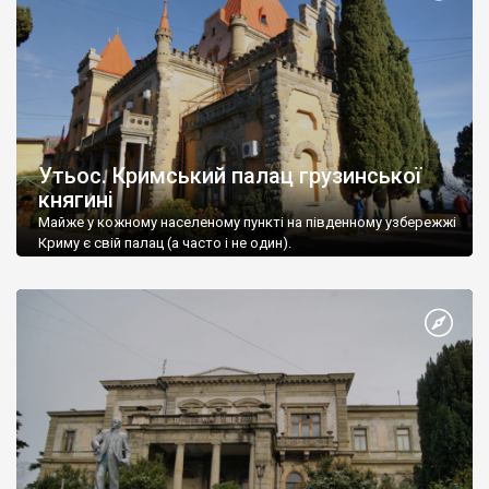
Утьос. Кримський палац грузинської
княгині
Майже у кожному населеному пункті на південному узбережжі
Криму є свій палац (а часто і не один).