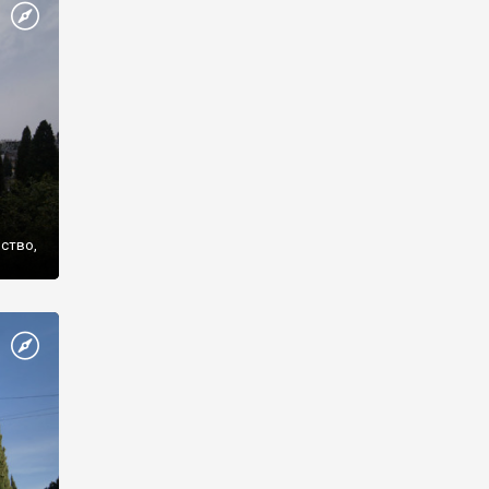
же
нство,