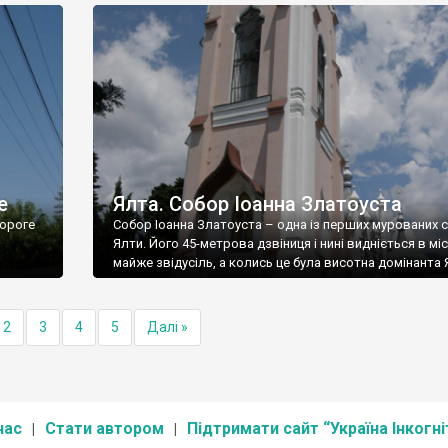
е
Ялта. Собор Іоанна Златоуста
ороге
Собор Іоанна Златоуста – одна із перших мурованих 
Ялти. Його 45-метрова дзвіниця і нині видніється в міс
майже звідусіль, а колись це була висотна домінанта 
2
3
4
5
Далі »
нас
Стати автором
Підтримати сайт “Україна Інкогні