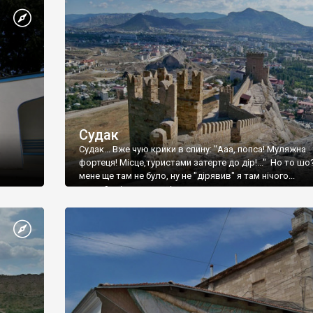
Судак
Судак... Вже чую крики в спину: "Ааа, попса! Муляжна
фортеця! Місце,туристами затерте до дір!..." Но то шо
мене ще там не було, ну не "дірявив" я там нічого...
принаймні до цього літа.