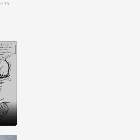
им та
ора і
є
го типу,
ей-
рний
ста:
 райони
від 2
I
і,
рукти,
 котрі