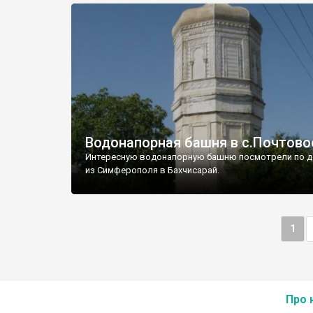
Водонапорная башня в с.Почтово
Интересную водонапорную башню посмотрели по д
из Симферополя в Бахчисарай.
1
Про 