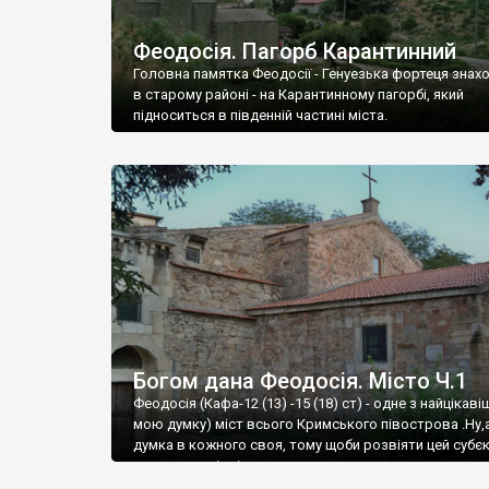
Феодосія. Пагорб Карантинний
Головна памятка Феодосії - Генуезька фортеця знах
в старому районі - на Карантинному пагорбі, який
підноситься в південній частині міста.
Богом дана Феодосія. Місто Ч.1
Феодосія (Кафа-12 (13) -15 (18) ст) - одне з найцікаві
мою думку) міст всього Кримського півострова .Ну,
думка в кожного своя, тому щоби розвіяти цей субєк
запрошую відвідати це