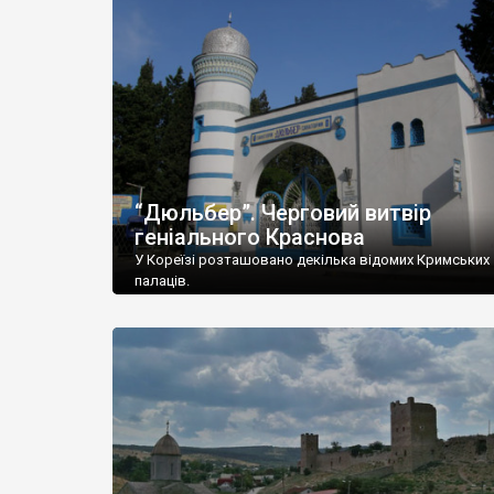
“Дюльбер”. Черговий витвір
геніального Краснова
У Кореїзі розташовано декілька відомих Кримських
палаців.