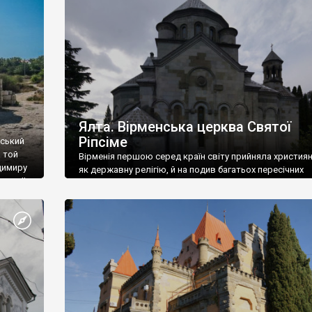
ефактів
називаються «повстяками» (postaki)…” “Вино. Крим
єкту
виробляє відмінне вино і його вдосталь: воно все ду
го».
легке біле і дуже […]
ти та
Ялта. Вірменська церква Святої
Ріпсіме
вський
 той
Вірменія першою серед країн світу прийняла христия
димиру
як державну релігію, й на подив багатьох пересічних
илю ІІ,
українців, які усіх кавказців вважають мусульманами,
 в
вірмени є відданими вірянами Христа