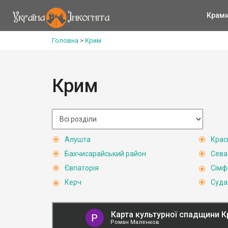
Крам
Головна
>
Крим
Крим
Алушта
Крас
Бахчисарайський район
Сева
Євпаторія
Сімф
Керч
Суда