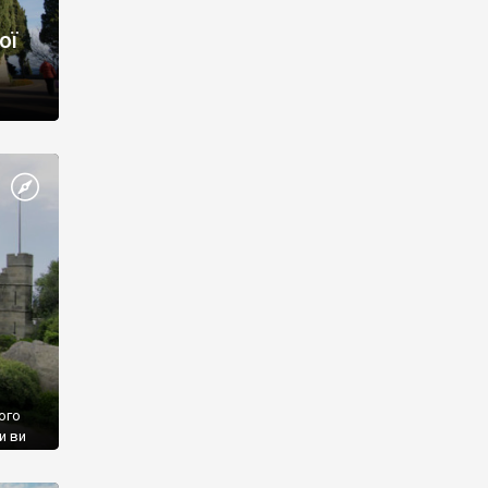
ої
ого
и ви