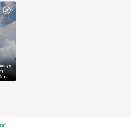
споруд
ті
Ялти.
та”