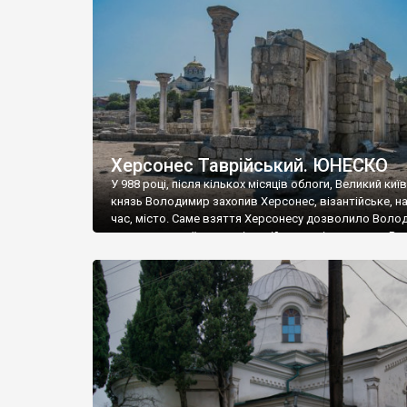
музею «Новгородський музей-заповідник» сотні арт
візантійської доби. Раритети викрадені з фондів об’
культурної спадщини ЮНЕСКО «Херсонеса Таврійсько
Офіційно – на виставку «Золото Візантії», але експер
влада в Україні вважають це лише […]
Херсонес Таврійський. ЮНЕСКО
У 988 році, після кількох місяців облоги, Великий киї
князь Володимир захопив Херсонес, візантійське, на
час, місто. Саме взяття Херсонесу дозволило Воло
диктувати свої умови візантійському імператору Вас
та одружитися з його дочкою Ганною. Цього ж року,
Херсонесі Володимир-язичник, став Василем-
християнином. А потім було Хрещення Русі. На честь
Херсонесу Таврійського названо місто […]