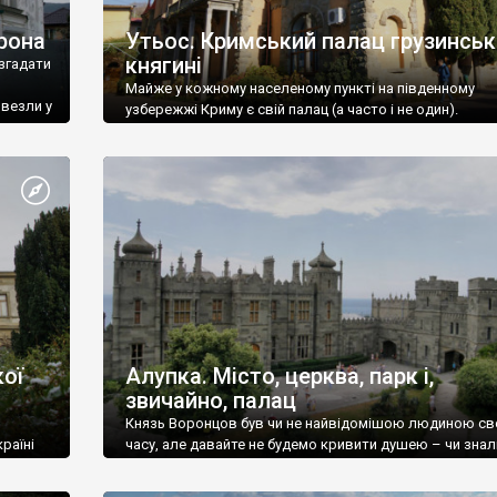
рона
Утьос. Кримський палац грузинськ
княгині
згадати
Майже у кожному населеному пункті на південному
ивезли у
узбережжі Криму є свій палац (а часто і не один).
ої
Алупка. Місто, церква, парк і,
звичайно, палац
Князь Воронцов був чи не найвідомішою людиною св
раїні
часу, але давайте не будемо кривити душею – чи знал
це прізвище до відвідин Алупки? Мабуть все таки ні.