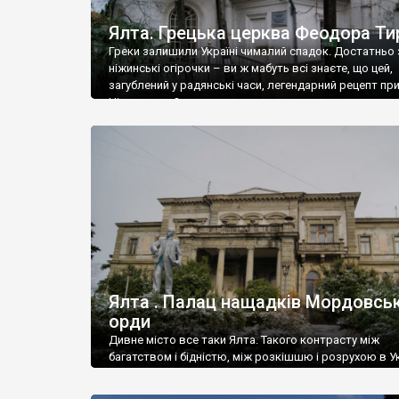
Ялта. Грецька церква Феодора Ти
Греки залишили Україні чималий спадок. Достатньо 
ніжинські огірочки – ви ж мабуть всі знаєте, що цей,
загублений у радянські часи, легендарний рецепт пр
Ніжин греки?
Ялта . Палац нащадків Мордовськ
орди
Дивне місто все таки Ялта. Такого контрасту між
багатством і бідністю, між розкішшю і розрухою в Ук
більше не знайдеш.