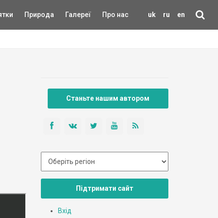
ятки
Природа
Галереї
Про нас
uk
ru
en
Станьте нашим автором
Підтримати сайт
Вхід