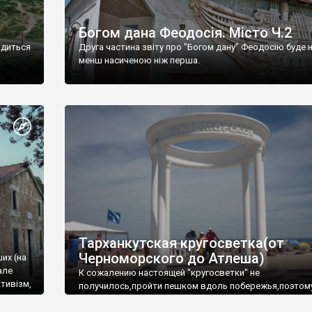
Богом дана Феодосія. Місто Ч.2
одиться
Друга частина звіту про "Богом дану" Феодосію буде 
менш насиченою ніж перша.
Тарханкутская кругосветка(от
Черноморского до Атлеша)
ших (на
але
К сожалению настоящей "кругосветки" не
тивізм,
получилось,пройти пешком вдоль побережья,поэтом
совершали радиальные вылазки из Оленевки.