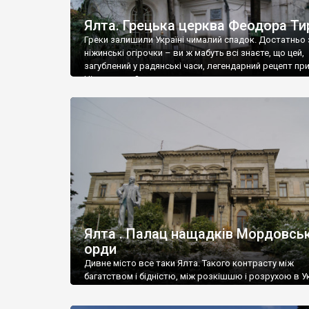
Ялта. Грецька церква Феодора Ти
Греки залишили Україні чималий спадок. Достатньо 
ніжинські огірочки – ви ж мабуть всі знаєте, що цей,
загублений у радянські часи, легендарний рецепт пр
Ніжин греки?
Ялта . Палац нащадків Мордовськ
орди
Дивне місто все таки Ялта. Такого контрасту між
багатством і бідністю, між розкішшю і розрухою в Ук
більше не знайдеш.