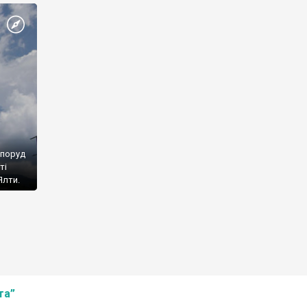
споруд
ті
Ялти.
та”