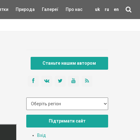
ятки
Природа
Галереї
Про нас
uk
ru
en
Станьте нашим автором
Підтримати сайт
Вхід