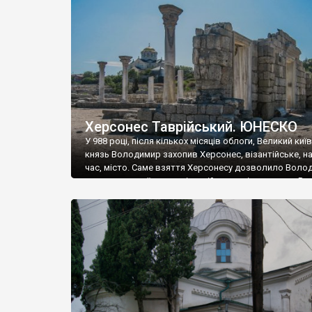
музею «Новгородський музей-заповідник» сотні арт
візантійської доби. Раритети викрадені з фондів об’
культурної спадщини ЮНЕСКО «Херсонеса Таврійсько
Офіційно – на виставку «Золото Візантії», але експер
влада в Україні вважають це лише […]
Херсонес Таврійський. ЮНЕСКО
У 988 році, після кількох місяців облоги, Великий киї
князь Володимир захопив Херсонес, візантійське, на
час, місто. Саме взяття Херсонесу дозволило Воло
диктувати свої умови візантійському імператору Вас
та одружитися з його дочкою Ганною. Цього ж року,
Херсонесі Володимир-язичник, став Василем-
християнином. А потім було Хрещення Русі. На честь
Херсонесу Таврійського названо місто […]