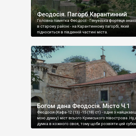
Феодосія. Пагорб Карантинний
Головна памятка Феодосії - Генуезька фортеця знах
в старому районі - на Карантинному пагорбі, який
підноситься в південній частині міста.
Богом дана Феодосія. Місто Ч.1
Феодосія (Кафа-12 (13) -15 (18) ст) - одне з найцікаві
мою думку) міст всього Кримського півострова .Ну,
думка в кожного своя, тому щоби розвіяти цей субєк
запрошую відвідати це