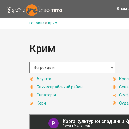
Крам
Головна
>
Крим
Крим
Алушта
Крас
Бахчисарайський район
Сева
Євпаторія
Сімф
Керч
Суда