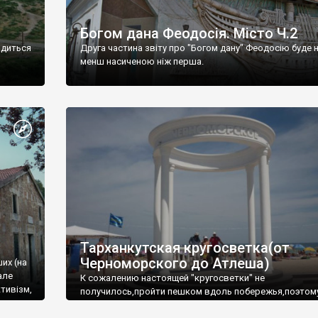
Богом дана Феодосія. Місто Ч.2
одиться
Друга частина звіту про "Богом дану" Феодосію буде 
менш насиченою ніж перша.
Тарханкутская кругосветка(от
Черноморского до Атлеша)
ших (на
але
К сожалению настоящей "кругосветки" не
тивізм,
получилось,пройти пешком вдоль побережья,поэтом
совершали радиальные вылазки из Оленевки.