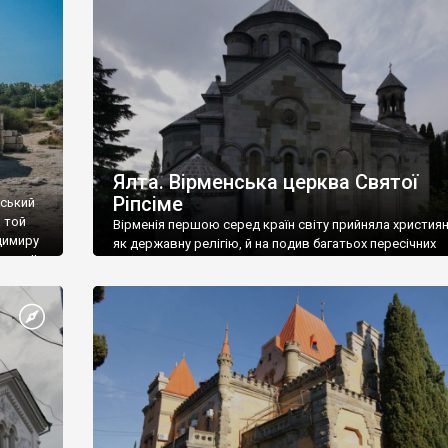
ефактів
називаються «повстяками» (postaki)…” “Вино. Крим
єкту
виробляє відмінне вино і його вдосталь: воно все ду
го».
легке біле і дуже […]
ти та
Ялта. Вірменська церква Святої
Ріпсіме
вський
 той
Вірменія першою серед країн світу прийняла христия
димиру
як державну релігію, й на подив багатьох пересічних
илю ІІ,
українців, які усіх кавказців вважають мусульманами,
 в
вірмени є відданими вірянами Христа