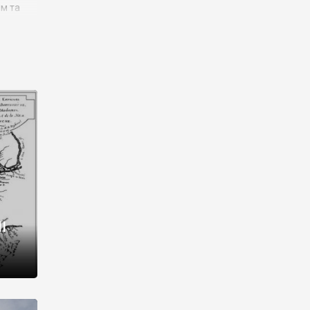
им та
ора і
є
го типу,
ей-
рний
ста:
 райони
від 2
I
і,
рукти,
 котрі