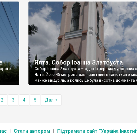
е
Ялта. Собор Іоанна Златоуста
ороге
Собор Іоанна Златоуста – одна із перших мурованих 
Ялти. Його 45-метрова дзвіниця і нині видніється в міс
майже звідусіль, а колись це була висотна домінанта 
2
3
4
5
Далі »
нас
Стати автором
Підтримати сайт “Україна Інкогні