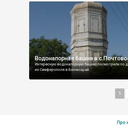
Водонапорная башня в с.Почтово
Интересную водонапорную башню посмотрели по д
из Симферополя в Бахчисарай.
1
Про 