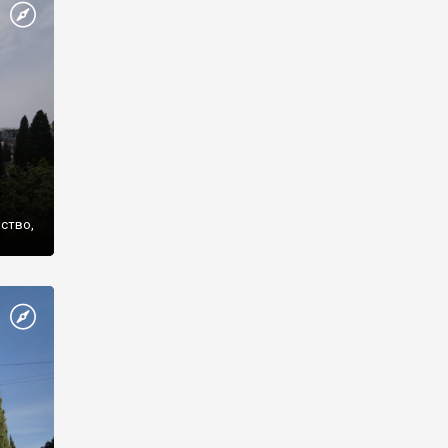
же
нство,