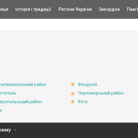
ниця
Історія і традиції
Регіони України
Закордон
Пам'
ноперекопський район
Феодосія
стополь
Чорноморський район
еропольський район
Ялта
к