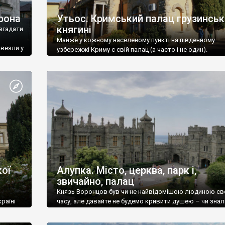
рона
Утьос. Кримський палац грузинськ
княгині
згадати
Майже у кожному населеному пункті на південному
ивезли у
узбережжі Криму є свій палац (а часто і не один).
ої
Алупка. Місто, церква, парк і,
звичайно, палац
Князь Воронцов був чи не найвідомішою людиною св
раїні
часу, але давайте не будемо кривити душею – чи знал
це прізвище до відвідин Алупки? Мабуть все таки ні.