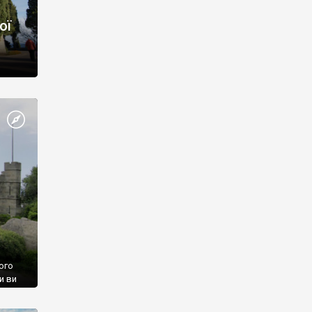
ої
ого
и ви