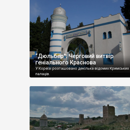
“Дюльбер”. Черговий витвір
геніального Краснова
У Кореїзі розташовано декілька відомих Кримських
палаців.