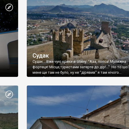
Судак
Судак... Вже чую крики в спину: "Ааа, попса! Муляжна
фортеця! Місце,туристами затерте до дір!..." Но то шо
мене ще там не було, ну не "дірявив" я там нічого...
принаймні до цього літа.