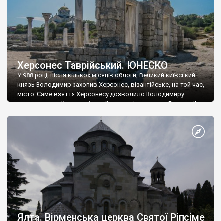
Херсонес Таврійський. ЮНЕСКО
У 988 році, після кількох місяців облоги, Великий київський
князь Володимир захопив Херсонес, візантійське, на той час,
місто. Саме взяття Херсонесу дозволило Володимиру
диктувати свої умови візантійському імператору Василю ІІ, та
одружитися з його дочкою Ганною. Цього ж року, в
Херсонесі Володимир-язичник, став Василем-християнином.
А потім було Хрещення Русі. На честь Херсонесу Таврійського
названо місто […]
Ялта. Вірменська церква Святої Ріпсіме