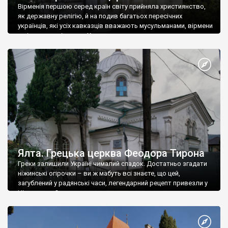
Вірменія першою серед країн світу прийняла християнство,
як державну релігію, й на подив багатьох пересічних
українців, які усіх кавказців вважають мусульманами, вірмени
є відданими вірянами Христа
Ялта. Грецька церква Феодора Тирона
Греки залишили Україні чималий спадок. Достатньо згадати
ніжинські огірочки – ви ж мабуть всі знаєте, що цей,
загублений у радянські часи, легендарний рецепт привезли у
Ніжин греки?