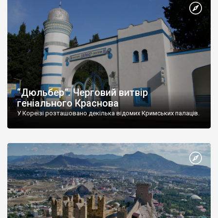
“Дюльбер”. Черговий витвір
геніального Краснова
У Кореїзі розташовано декілька відомих Кримських палаців.