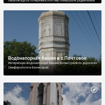
пешком вдоль побережья,поэтому совершали радиальные
вылазки из Оленевки.
Водонапорная башня в с.Почтовое
Интересную водонапорную башню посмотрели по дороге из
Симферополя в Бахчисарай.