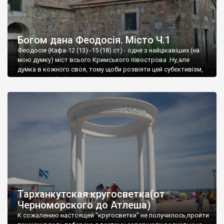
Богом дана Феодосія. Місто Ч.1
Феодосія (Кафа-12 (13) -15 (18) ст) - одне з найцікавіших (на
мою думку) міст всього Кримського півострова .Ну,але
думка в кожного своя, тому щоби розвіяти цей субєктивізм,
запрошую відвідати це
Тарханкутская кругосветка(от
Черноморского до Атлеша)
К сожалению настоящей "кругосветки" не получилось,пройти