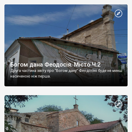
Богом дана Феодосія. Місто Ч.2
Друга частина звіту про "Богом дану" Феодосію буде не менш
насиченою ніж перша.