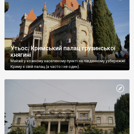
Утьос. Кримський палац грузинської
княгині
Майже у кожному населеному пункті на південному узбережжі
Криму є свій палац (а часто і не один).