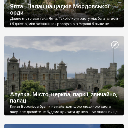
Ялта . Палац нащадків Мордовської
орди
Дивне місто все таки Ялта. Такого контрасту між багатством
і бідністю, між розкішшю і розрухою в Україні більше не
знайдеш.
Алупка. Місто, церква, парк і, звичайно,
палац
Князь Воронцов був чи не найвідомішою людиною свого
часу, але давайте не будемо кривити душею – чи знали ви це
прізвище до відвідин Алупки? Мабуть все таки ні.