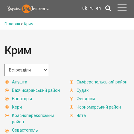
uk
ru
en
Головна
>
Крим
Крим
Алушта
Сімферопольський район
Бахчисарайський район
Судак
Євпаторія
Феодосія
Керч
Чорноморський район
Красноперекопський
Ялта
район
Севастополь