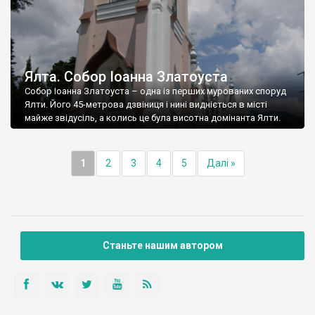
Ялта. Собор Іоанна Златоуста
Собор Іоанна Златоуста – одна із перших мурованих споруд
Ялти. Його 45-метрова дзвіниця і нині видніється в місті
майже звідусіль, а колись це була висотна домінанта Ялти.
1
2
3
4
5
Далі »
Станьте нашим автором